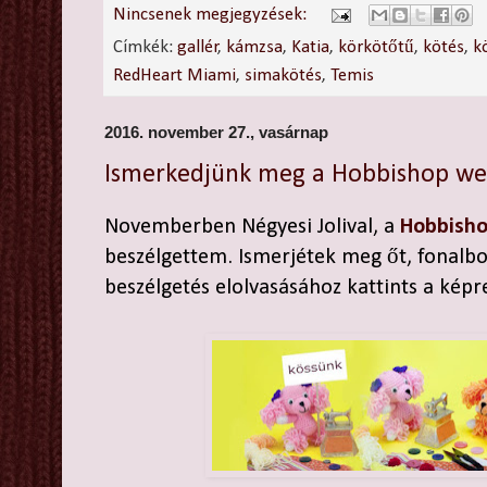
Nincsenek megjegyzések:
Címkék:
gallér
,
kámzsa
,
Katia
,
körkötőtű
,
kötés
,
k
RedHeart Miami
,
simakötés
,
Temis
2016. november 27., vasárnap
Ismerkedjünk meg a Hobbishop we
Novemberben Négyesi Jolival, a
Hobbish
beszélgettem. Ismerjétek meg őt, fonalbol
beszélgetés elolvasásához kattints a képr