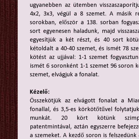
ugyanebben az ütemben visszaszaporítju
4x2, 3x3, végül a 8 szemet. A másik rés
sorokban, először a 138. sorban fogyas
sort egyenesen haladunk, majd visszasz
egyesítjük a két részt, és 40 sort köt
kétoldalt a 40-40 szemet, és ismét 78 sz
kötést az ujjával: 1-1 szemet fogyaszt
ismét 6 soronként 1-1 szemet 96 soron ke
szemet, elvágjuk a fonalat.
Kézelő:
Összekötjük az elvágott fonalat a Mia
fonallal, és 3,5-es körkötőtűvel folytatju
munkát. 20 kört kötünk szimp
patentmintával, aztán egyszerre befejez
a szemeket. A kezdő soron is felszedünk