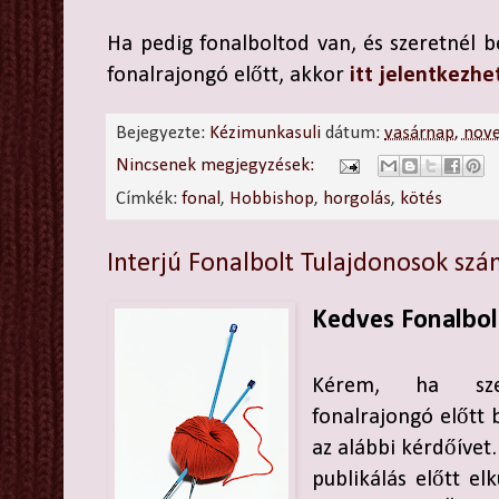
Ha pedig fonalboltod van, és szeretnél
fonalrajongó előtt, akkor
itt jelentkezhe
Bejegyezte:
Kézimunkasuli
dátum:
vasárnap, nov
Nincsenek megjegyzések:
Címkék:
fonal
,
Hobbishop
,
horgolás
,
kötés
Interjú Fonalbolt Tulajdonosok sz
Kedves Fonalbol
Kérem, ha sze
fonalrajongó előtt 
az alábbi kérdőívet. 
publikálás előtt e