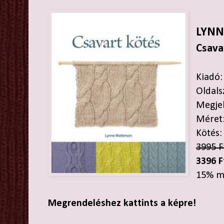
LYNN
Csava
Kiadó:
Oldals
Megjel
Méret
Kötés:
3995 F
3396 F
15% m
Megrendeléshez kattints a képre!