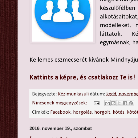
készülőfélb
alkotásaitoka
modelleket, 
láttatok. K
egymásnak, ha
Kellemes eszmecserét kívánok Mindnyáj
Kattints a képre, és csatlakozz Te is!
Bejegyezte:
Kézimunkasuli
dátum:
kedd, novembe
Nincsenek megjegyzések:
Címkék:
Facebook
,
horgolás
,
horgolt
,
kötés
,
kötö
2016. november 19., szombat