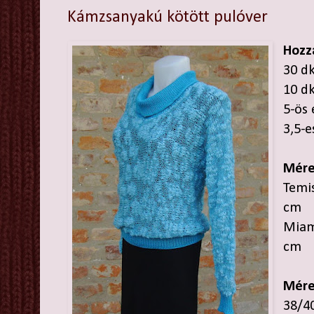
Kámzsanyakú kötött pulóver
Hozz
30 dk
10 d
5-ös
3,5-e
Mére
Temis
cm
Miami
cm
Mére
38/4