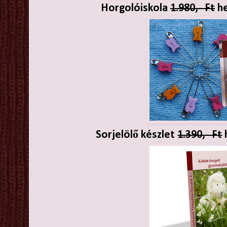
Horgolóiskola
1.980,- Ft
he
Sorjelölő készlet
1.390,- Ft
h