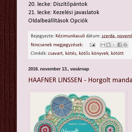
20. lecke: Díszítőpántok
21. lecke: Kezelési javaslatok
Oldalbeállítások Opciók
Bejegyezte:
Kézimunkasuli
dátum:
szerda, novem
Nincsenek megjegyzések:
Címkék:
csavart
,
kötés
,
kötős könyvek
,
kötött
2016. november 13., vasárnap
HAAFNER LINSSEN - Horgolt manda