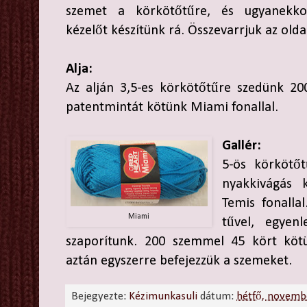
szemet a körkötőtűre, és ugyanekko
kézelőt készítünk rá. Összevarrjuk az oldala
Alja:
Az alján 3,5-es körkötőtűre szedünk 20
patentmintát kötünk Miami fonallal.
Gallér:
5-ös körkötő
nyakkivágás 
Temis fonallal
Miami
tűvel, egyen
szaporítunk. 200 szemmel 45 kört kötü
aztán egyszerre befejezzük a szemeket.
Bejegyezte:
Kézimunkasuli
dátum:
hétfő, novemb