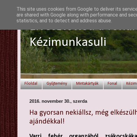
This site uses cookies from Google to deliver its servic
are shared with Google along with performance and secur
statistics, and to detect and address abuse.
Elvesztetted a fonal
Kézimunkasuli
Főoldal
Gyűjtemény
Mintakártyák
Fonal
Kézim
2016. november 30., szerda
Ha gyorsan nekiállsz, még elkészülh
ajándékkal!
Varrj fehér organzából zsákocskáka