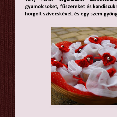
gyümölcsöket, fűszereket és kandiscukr
horgolt szívecskével, és egy szem gyön