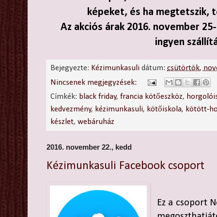
képeket, és ha megtetszik, 
Az akciós árak 2016. november 25-
ingyen szállít
Bejegyezte:
Kézimunkasuli
dátum:
csütörtök, no
Nincsenek megjegyzések:
Címkék:
black friday
,
francia kötőeszköz
,
horgolói
kedvezmény
,
kézimunkasuli
,
kötőiskola
,
kötött-h
készlet
,
webáruház
2016. november 22., kedd
Kézimunkasuli Facebook csoport
Ez a csoport Ne
megoszthat