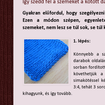
Így szedd fel a szemeket a kötött 
Gyakran előfordul, hogy szegélyezni
Ezen a módon szépen, egyenlete
szemeket, nem lesz se túl sok, se túl 
1. lépés:
Könnyebb a sz
darabok oldalá
sorban fordítot
követhetjük a
simakötéssel k
3:4, tehát 3 so
kihagyunk, és így tovább.