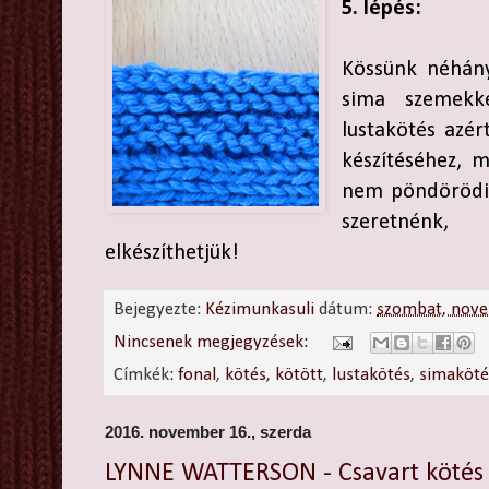
5. lépés:
Kössünk néhány
sima szemekke
lustakötés azér
készítéséhez, 
nem pöndörödik
szeretnénk,
elkészíthetjük!
Bejegyezte:
Kézimunkasuli
dátum:
szombat, nove
Nincsenek megjegyzések:
Címkék:
fonal
,
kötés
,
kötött
,
lustakötés
,
simaköté
2016. november 16., szerda
LYNNE WATTERSON - Csavart kötés