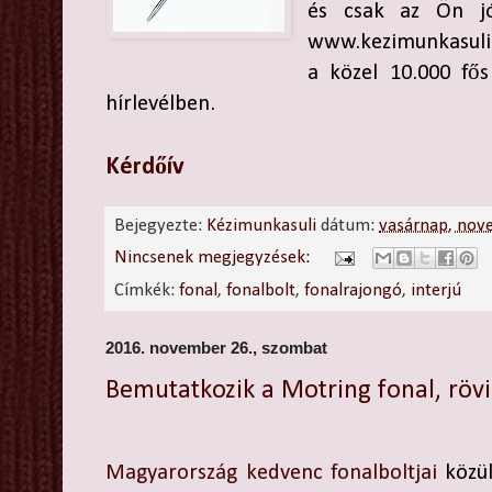
és csak az Ön j
www.kezimunkasuli.h
a közel 10.000 fő
hírlevélben.
Kérdőív
Bejegyezte:
Kézimunkasuli
dátum:
vasárnap, nov
Nincsenek megjegyzések:
Címkék:
fonal
,
fonalbolt
,
fonalrajongó
,
interjú
2016. november 26., szombat
Bemutatkozik a Motring fonal, röv
Magyarország kedvenc fonalboltjai
közül