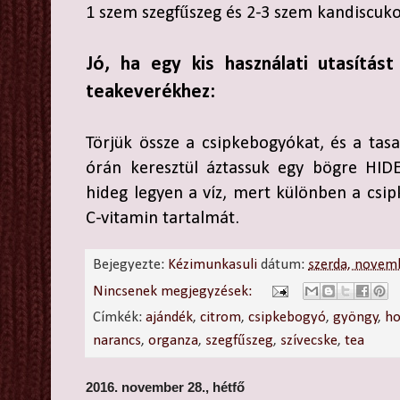
1 szem szegfűszeg és 2-3 szem kandiscukor
Jó, ha egy kis használati utasítást
teakeverékhez:
Törjük össze a csipkebogyókat, és a tasa
órán keresztül áztassuk egy bögre HIDE
hideg legyen a víz, mert különben a csip
C-vitamin tartalmát.
Bejegyezte:
Kézimunkasuli
dátum:
szerda, novem
Nincsenek megjegyzések:
Címkék:
ajándék
,
citrom
,
csipkebogyó
,
gyöngy
,
ho
narancs
,
organza
,
szegfűszeg
,
szívecske
,
tea
2016. november 28., hétfő