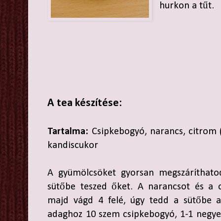
hurkon a tűt.
A tea készítése:
Tartalma:
Csipkebogyó, narancs, citrom (
kandiscukor
A gyümölcsöket gyorsan megszáríthatod
sütőbe teszed őket. A narancsot és a c
majd vágd 4 felé, úgy tedd a sütőbe a
adaghoz 10 szem csipkebogyó, 1-1 negye