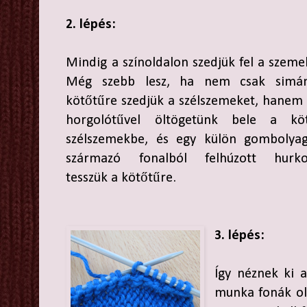
2. lépés:
Mindig a színoldalon szedjük fel a szeme
Még szebb lesz, ha nem csak simá
kötőtűre szedjük a szélszemeket, hanem
horgolótűvel öltögetünk bele a köt
szélszemekbe, és egy külön gombolyag
származó fonalból felhúzott hurko
tesszük a kötőtűre.
3. lépés:
Így néznek ki 
munka fonák old