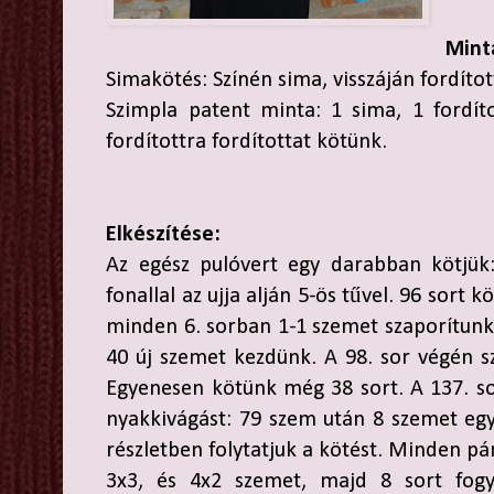
Mint
Simakötés: Színén sima, visszáján fordíto
Szimpla patent minta: 1 sima, 1 fordíto
fordítottra fordítottat kötünk.
Elkészítése:
Az egész pulóvert egy darabban kötjük
fonallal az ujja alján 5-ös tűvel. 96 sort
minden 6. sorban 1-1 szemet szaporítunk 
40 új szemet kezdünk. A 98. sor végén s
Egyenesen kötünk még 38 sort. A 137. so
nyakkivágást: 79 szem után 8 szemet egy
részletben folytatjuk a kötést. Minden pá
3x3, és 4x2 szemet, majd 8 sort fogy