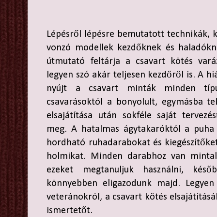
Lépésről lépésre bemutatott technikák,
vonzó modellek kezdőknek és haladókn
útmutató feltárja a csavart kötés varáz
legyen szó akár teljesen kezdőről is. A h
nyújt a csavart minták minden típ
csavarásoktól a bonyolult, egymásba te
elsajátítása után sokféle saját tervezé
meg. A hatalmas ágytakaróktól a puha s
hordható ruhadarabokat és kiegészítőket
holmikat. Minden darabhoz van mintale
ezeket megtanuljuk használni, kés
könnyebben eligazodunk majd. Legyen 
veteránokról, a csavart kötés elsajátítá
ismertetőt.