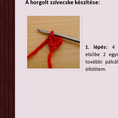
A horgolt szívecske készítése:
1. lépés:
4 l
elsőbe 2 egyr
további pálc
öltöttem.