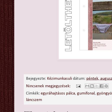
Bejegyezte:
Kézimunkasuli
dátum:
péntek, augus
Nincsenek megjegyzések:
Címkék:
egyráhajtásos pálca
,
gumifonal
,
gyöngyö
láncszem