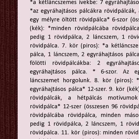
*a kétláncszemes ívekbe: 7 egyráhajtásos
*az egyráhajtásos pálcákra rövidpálcák
egy mélyre öltött rövidpálca* 6-szor (ös
(kék): *minden rövidpálcába rövidpálc
pedig 1 rövidpálca, 2 láncszem, 1 rövi
rövidpálca. 7. kör (piros): *a kétláncsz
pálca, 1 láncszem, 2 egyráhajtásos pálca
fölötti rövidpálcákba: 2 egyráhajt
egyráhajtásos pálca. * 6-szor. Az 
láncszemet horgolunk. 8. kör (piros): 
egyráhajtásos pálca* 12-szer. 9. kör (kék
rövidpálcák, a hétpálcás motívumo
rövidpálca* 12-szer (összesen 96 rövidpá
rövidpálcába rövidpálca, minden más
pedig 1 rövidpálca, 2 láncszem, 1 rövi
rövidpálca. 11. kör (piros): minden rövi