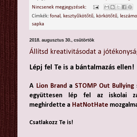
Nincsenek megjegyzések:
Címkék:
fonal
,
kesztyűkötőtű
,
körkötőtű
,
leszámo
sapka
2018. augusztus 30., csütörtök
Állítsd kreativitásodat a jótékonys
Lépj fel Te is a bántalmazás ellen!
A
Lion Brand
a
STOMP Out Bullying
együttesen lép fel az iskolai za
meghirdette a
HatNotHate
mozgalma
Csatlakozz Te is!