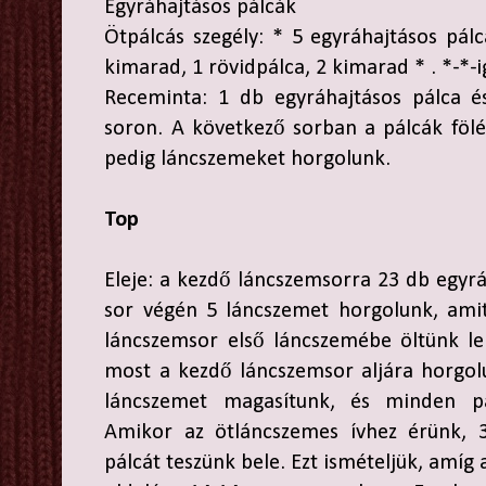
Egyráhajtásos pálcák
Ötpálcás szegély: * 5 egyráhajtásos pálc
kimarad, 1 rövidpálca, 2 kimarad * . *-*-i
Receminta: 1 db egyráhajtásos pálca é
soron. A következő sorban a pálcák fölé
pedig láncszemeket horgolunk.
Top
Eleje: a kezdő láncszemsorra 23 db egyrá
sor végén 5 láncszemet horgolunk, ami
láncszemsor első láncszemébe öltünk le
most a kezdő láncszemsor aljára horgol
láncszemet magasítunk, és minden pá
Amikor az ötláncszemes ívhez érünk, 3
pálcát teszünk bele. Ezt ismételjük, amí