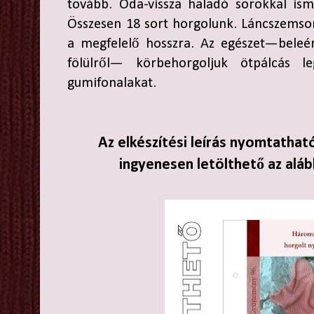
tovább. Oda-vissza haladó sorokkal ismé
Összesen 18 sort horgolunk. Láncszemsor
a megfelelő hosszra. Az egészet—beleér
fölülről— körbehorgoljuk ötpálcás l
gumifonalakat.
Az elkészítési leírás nyomtathat
ingyenesen letölthető az aláb