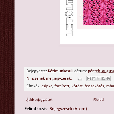
Bejegyezte:
Kézimunkasuli
dátum:
péntek, augus
Nincsenek megjegyzések:
Címkék:
csipke
,
fordított
,
kötött
,
összekötés
,
ráha
Újabb bejegyzések
Főoldal
Feliratkozás:
Bejegyzések (Atom)