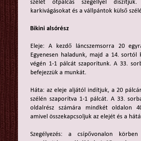
szélét ötpálcás szegéllyel díszítjü
karkivágásokat és a vállpántok külső szélé
Bikini alsórész
Eleje: A kezdő láncszemsorra 20 egyrá
Egyenesen haladunk, majd a 14. sortól 
végén 1-1 pálcát szaporítunk. A 33. so
befejezzük a munkát.
Háta: az eleje aljától indítjuk, a 20 pálc
szélén szaporítva 1-1 pálcát. A 33. sor
oldalrész számára mindkét oldalon 4
amivel összekapcsoljuk az elejét és a hátá
Szegélyezés: a csípővonalon körbe