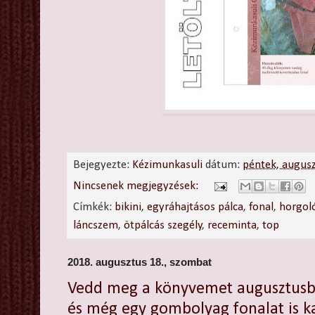
Bejegyezte:
Kézimunkasuli
dátum:
péntek, augus
Nincsenek megjegyzések:
Címkék:
bikini
,
egyráhajtásos pálca
,
fonal
,
horgol
láncszem
,
ötpálcás szegély
,
receminta
,
top
2018. augusztus 18., szombat
Vedd meg a könyvemet augusztus
és még egy gombolyag fonalat is k