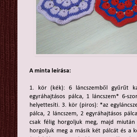
A minta leírása:
1. kör (kék): 6 láncszemből gyűrűt ka
egyráhajtásos pálca, 1 láncszem* 6-szo
helyettesíti. 3. kör (piros): *az egylánc
pálca, 2 láncszem, 2 egyráhajtásos pálc
csak félig horgoljuk meg, majd miután
horgoljuk meg a másik két pálcát és a ké