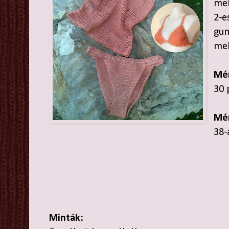
mel
2-e
gum
mel
Mér
30 
Mé
38-
Minták: