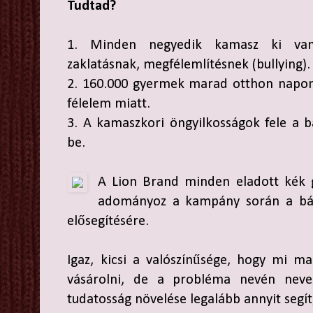
Tudtad?
1. Minden negyedik kamasz ki van
zaklatásnak, megfélemlítésnek (bullying).
2. 160.000 gyermek marad otthon naponta
félelem miatt.
3. A kamaszkori öngyilkosságok fele a 
be.
A Lion Brand minden eladott kék 
adományoz a kampány során a bán
elősegítésére.
Igaz, kicsi a valószínűsége, hogy mi m
vásárolni, de a probléma nevén nevezé
tudatosság növelése legalább annyit segít