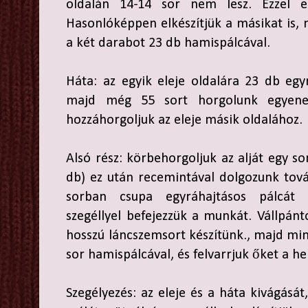
oldalán 14-14 sor nem lesz. Ezzel el
Hasonlóképpen elkészítjük a másikat is,
a két darabot 23 db hamispálcával.
Háta: az egyik eleje oldalára 23 db egy
majd még 55 sort horgolunk egyenes
hozzáhorgoljuk az eleje másik oldalához.
Alsó rész: körbehorgoljuk az alját egy so
db) ez után recemintával dolgozunk tová
sorban csupa egyráhajtásos pálcát 
szegéllyel befejezzük a munkát. Vállpán
hosszú láncszemsort készítünk., majd min
sor hamispálcával, és felvarrjuk őket a h
Szegélyezés: az eleje és a háta kivágását