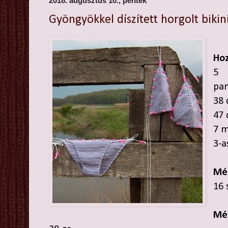
2018. augusztus 10., péntek
Gyöngyökkel díszített horgolt bikin
Hoz
5 
pa
38 
47 
7 m
3-a
Mé
16 
Mé