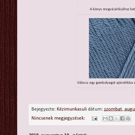
A könyv megvásárlásához kat
Válassz egy gombolyagot ajándékba a
Bejegyezte:
Kézimunkasuli
dátum:
szombat, augu
Nincsenek megjegyzések: