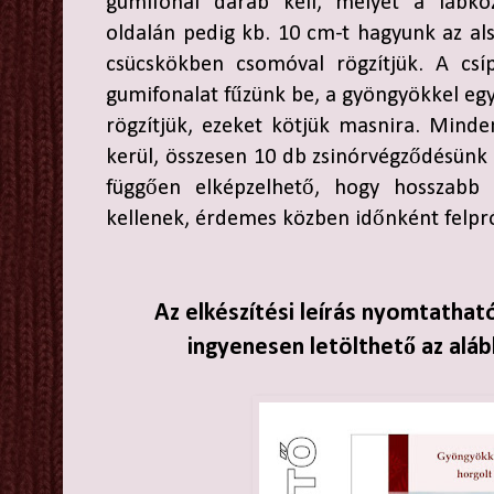
gumifonal darab kell, melyet a lábk
oldalán pedig kb. 10 cm-t hagyunk az als
csücskökben csomóval rögzítjük. A cs
gumifonalat fűzünk be, a gyöngyökkel eg
rögzítjük, ezeket kötjük masnira. Mind
kerül, összesen 10 db zsinórvégződésünk 
függően elképzelhető, hogy hosszabb
kellenek, érdemes közben időnként felprób
Az elkészítési leírás nyomtathat
ingyenesen letölthető az aláb