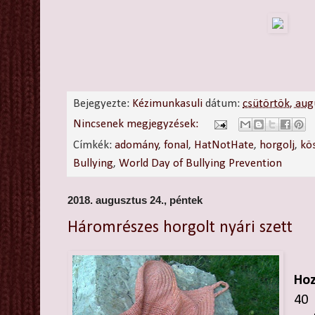
Bejegyezte:
Kézimunkasuli
dátum:
csütörtök, aug
Nincsenek megjegyzések:
Címkék:
adomány
,
fonal
,
HatNotHate
,
horgolj
,
kö
Bullying
,
World Day of Bullying Prevention
2018. augusztus 24., péntek
Háromrészes horgolt nyári szett
Hoz
40