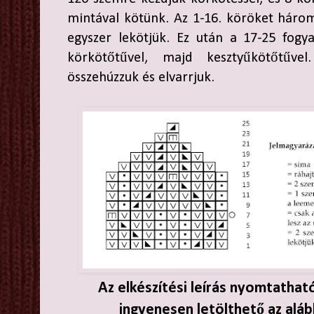
mintával kötünk. Az 1-16. köröket három
egyszer lekötjük. Ez után a 17-25 fogy
körkötőtűvel, majd kesztyűkötőtű
összehúzzuk és elvarrjuk.
Az elkészítési leírás nyomtathat
ingyenesen letölthető az aláb