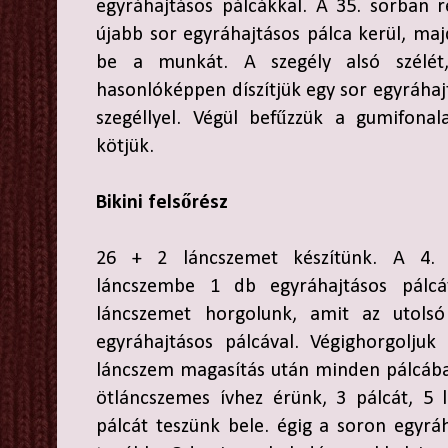
egyráhajtásos pálcákkal. A 35. sorban 
újabb sor egyráhajtásos pálca kerül, majd
be a munkát. A szegély alsó szélét
hasonlóképpen díszítjük egy sor egyráhaj
szegéllyel. Végül befűzzük a gumifona
kötjük.
Bikini felsőrész
26 + 2 láncszemet készítünk. A 4.
láncszembe 1 db egyráhajtásos pálc
láncszemet horgolunk, amit az utols
egyráhajtásos pálcával. Végighorgoljuk
láncszem magasítás után minden pálcába
ötláncszemes ívhez érünk, 3 pálcát, 5
pálcát teszünk bele. égig a soron egyrá