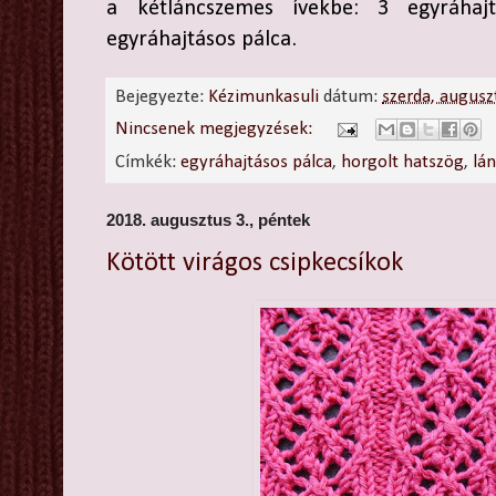
a kétláncszemes ívekbe: 3 egyráhaj
egyráhajtásos pálca.
Bejegyezte:
Kézimunkasuli
dátum:
szerda, augusz
Nincsenek megjegyzések:
Címkék:
egyráhajtásos pálca
,
horgolt hatszög
,
lá
2018. augusztus 3., péntek
Kötött virágos csipkecsíkok