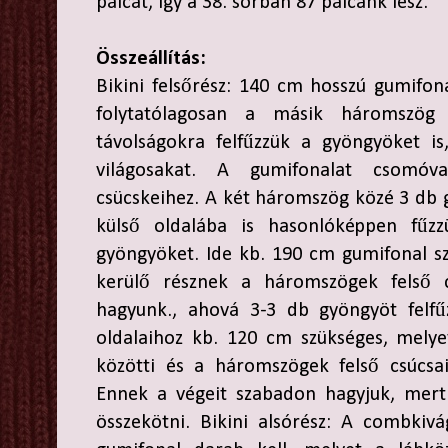
pálcát, így a 38. sorban 87 pálcánk lesz.
Összeállítás:
Bikini felsőrész: 140 cm hosszú gumifon
folytatólagosan a másik háromszög 
távolságokra felfűzzük a gyöngyöket is
világosakat. A gumifonalat csomóv
csücskeihez. A két háromszög közé 3 db
külső oldalába is hasonlóképpen fűz
gyöngyöket. Ide kb. 190 cm gumifonal s
kerülő résznek a háromszögek felső 
hagyunk., ahová 3-3 db gyöngyöt felf
oldalaihoz kb. 120 cm szükséges, mely
közötti és a háromszögek felső csúcsai
Ennek a végeit szabadon hagyjuk, mert
összekötni. Bikini alsórész: A combkiv