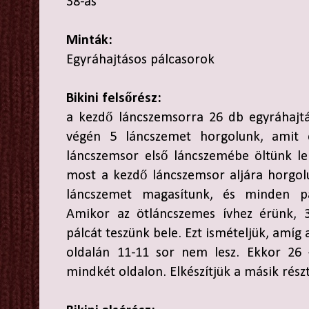
38-as
Minták:
Egyráhajtásos pálcasorok
Bikini felsőrész:
a kezdő láncszemsorra 26 db egyráhajtá
végén 5 láncszemet horgolunk, amit 
láncszemsor első láncszemébe öltünk le
most a kezdő láncszemsor aljára horgol
láncszemet magasítunk, és minden pá
Amikor az ötláncszemes ívhez érünk, 3
pálcát teszünk bele. Ezt ismételjük, amí
oldalán 11-11 sor nem lesz. Ekkor 26
mindkét oldalon. Elkészítjük a másik részt