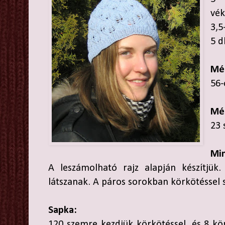
vék
3,5
5 d
Mé
56-
Mé
23 
Min
A leszámolható rajz alapján készítjük
látszanak. A páros sorokban körkötéssel
Sapka:
120 szemre kezdjük körkötéssel, és 8 kö