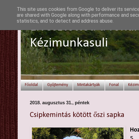
This site uses cookies from Google to deliver its servic
are shared with Google along with performance and secur
statistics, and to detect and address abuse.
Elvesztetted a fonal
Kézimunkasuli
Főoldal
Gyűjtemény
Mintakártyák
Fonal
Kézim
2018. augusztus 31., péntek
Csipkemintás kötött őszi sapka
Hoz
5 