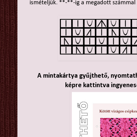
ismételjük. **-**-ig a megadott számmal
A mintakártya gyűjthető, nyomtath
képre kattintva ingyenes