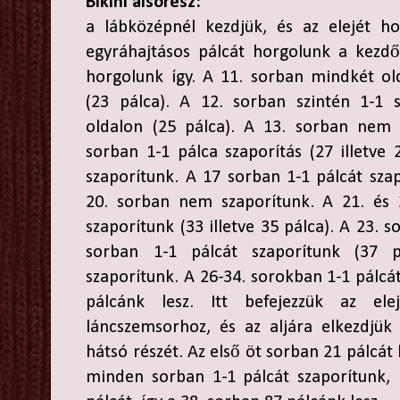
Bikini alsórész:
a lábközépnél kezdjük, és az elejét h
egyráhajtásos pálcát horgolunk a kezd
horgolunk így. A 11. sorban mindkét ol
(23 pálca). A 12. sorban szintén 1-1 
oldalon (25 pálca). A 13. sorban nem 
sorban 1-1 pálca szaporítás (27 illetve
szaporítunk. A 17 sorban 1-1 pálcát szap
20. sorban nem szaporítunk. A 21. és 
szaporítunk (33 illetve 35 pálca). A 23. 
sorban 1-1 pálcát szaporítunk (37 
szaporítunk. A 26-34. sorokban 1-1 pálcát
pálcánk lesz. Itt befejezzük az ele
láncszemsorhoz, és az aljára elkezdjük 
hátsó részét. Az első öt sorban 21 pálcát
minden sorban 1-1 pálcát szaporítunk, 