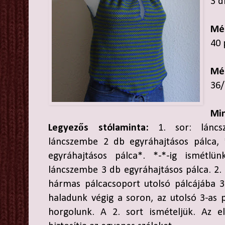
3 d
Mé
40 
Mé
36/
Min
Legyezős stólaminta:
1. sor: láncs
láncszembe 2 db egyráhajtásos pálca,
egyráhajtásos pálca*. *-*-ig ismétl
láncszembe 3 db egyráhajtásos pálca. 2. 
hármas pálcacsoport utolsó pálcájába 3
haladunk végig a soron, az utolsó 3-as p
horgolunk. A 2. sort ismételjük. Az e