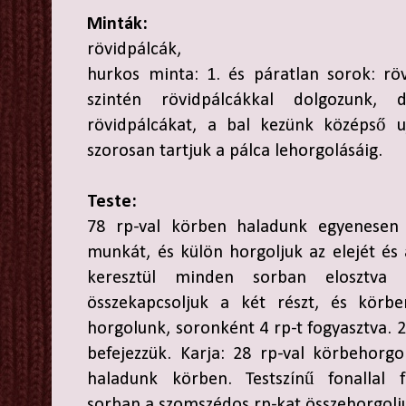
Minták:
rövidpálcák,
hurkos minta: 1. és páratlan sorok: rö
szintén rövidpálcákkal dolgozunk, 
rövidpálcákat, a bal kezünk középső uj
szorosan tartjuk a pálca lehorgolásáig.
Teste:
78 rp-val körben haladunk egyenesen 4
munkát, és külön horgoljuk az elejét és 
keresztül minden sorban elosztva 
összekapcsoljuk a két részt, és körb
horgolunk, soronként 4 rp-t fogyasztva. 
befejezzük. Karja: 28 rp-val körbehorgol
haladunk körben. Testszínű fonallal 
sorban a szomszédos rp-kat összehorgolj