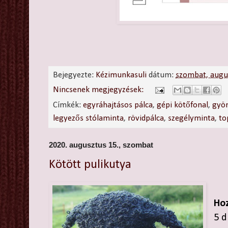
Bejegyezte:
Kézimunkasuli
dátum:
szombat, augu
Nincsenek megjegyzések:
Címkék:
egyráhajtásos pálca
,
gépi kötőfonal
,
gyö
legyezős stólaminta
,
rövidpálca
,
szegélyminta
,
to
2020. augusztus 15., szombat
Kötött pulikutya
Hoz
5 d