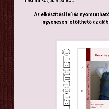
masnira kötjük a pántot.
Az elkészítési leírás nyomtathat
ingyenesen letölthető az aláb