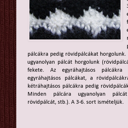
pálcákra pedig rövidpálcákat horgolunk. 
ugyanolyan pálcát horgolunk (rövidpálcár
fekete. Az egyráhajtásos pálcákra f
egyráhajtásos pálcákat, a rövidpálcákr
kétráhajtásos pálcákra pedig rövidpálcák
Minden pálcára ugyanolyan pálcát
rövidpálcát, stb.). A 3-6. sort ismételjük.