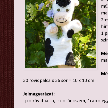
műs
mar
2-e
hím
1 p
szi
Mé
mag
Mé
30 rövidpálca x 36 sor = 10 x 10 cm
Jelmagyarázat:
rp = rövidpálca, lsz = láncszem, 1ráp = eg