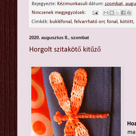
Bejegyezte:
Kézimunkasuli
dátum:
szombat, augu
Nincsenek megjegyzések:
Címkék:
bukléfonal
,
felvarrható orr
,
fonal
,
kötött
,
2020. augusztus 8., szombat
Horgolt szitakötő kitűző
Hoz
mar