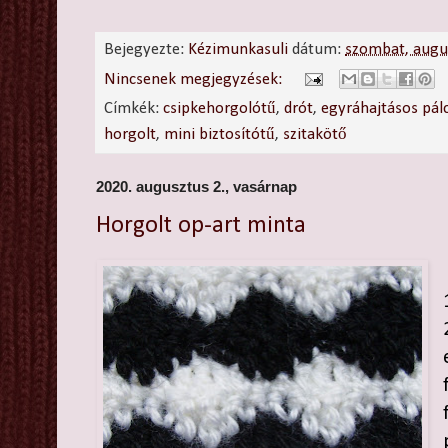
Bejegyezte:
Kézimunkasuli
dátum:
szombat, augu
Nincsenek megjegyzések:
Címkék:
csipkehorgolótű
,
drót
,
egyráhajtásos pál
horgolt
,
mini biztosítótű
,
szitakötő
2020. augusztus 2., vasárnap
Horgolt op-art minta