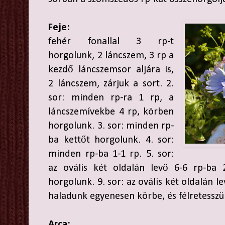
Feje:
fehér fonallal 3 rp-t
horgolunk, 2 láncszem, 3 rp a
kezdő láncszemsor aljára is,
2 láncszem, zárjuk a sort. 2.
sor: minden rp-ra 1 rp, a
láncszemívekbe 4 rp, körben
horgolunk. 3. sor: minden rp-
ba kettőt horgolunk. 4. sor:
minden rp-ba 1-1 rp. 5. sor:
az ovális két oldalán levő 6-6 rp-ba 
horgolunk. 9. sor: az ovális két oldalán l
haladunk egyenesen körbe, és félretessz
Arca: