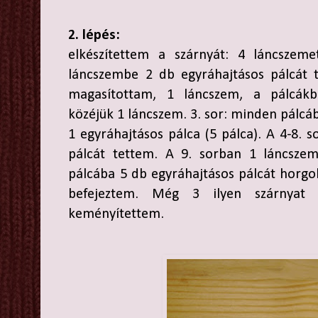
2. lépés:
elkészítettem a szárnyát: 4 láncszem
láncszembe 2 db egyráhajtásos pálcát t
magasítottam, 1 láncszem, a pálcákb
közéjük 1 láncszem. 3. sor: minden pálcá
1 egyráhajtásos pálca (5 pálca). A 4-8.
pálcát tettem. A 9. sorban 1 láncsze
pálcába 5 db egyráhajtásos pálcát horgol
befejeztem. Még 3 ilyen szárnyat k
keményítettem.