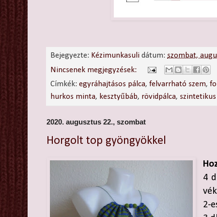
Bejegyezte:
Kézimunkasuli
dátum:
szombat, augu
Nincsenek megjegyzések:
Címkék:
egyráhajtásos pálca
,
felvarrható szem
,
fo
hurkos minta
,
kesztyűbáb
,
rövidpálca
,
szintetiku
2020. augusztus 22., szombat
Horgolt top gyöngyökkel
Ho
4 d
vék
2-e