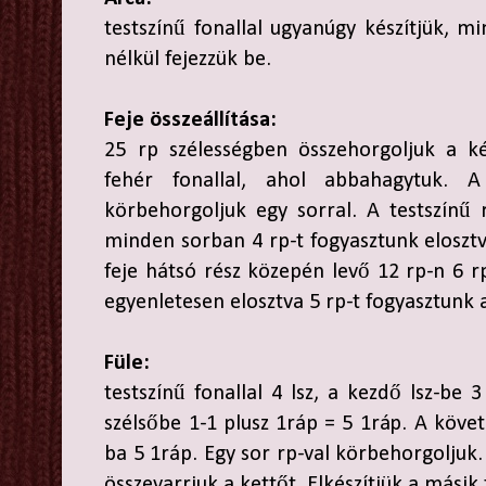
testszínű fonallal ugyanúgy készítjük, mi
nélkül fejezzük be.
Feje összeállítása:
25 rp szélességben összehorgoljuk a két
fehér fonallal, ahol abbahagytuk. 
körbehorgoljuk egy sorral. A testszínű r
minden sorban 4 rp-t fogyasztunk elosztva
feje hátsó rész közepén levő 12 rp-n 6 r
egyenletesen elosztva 5 rp-t fogyasztunk a
Füle:
testszínű fonallal 4 lsz, a kezdő lsz-be 
szélsőbe 1-1 plusz 1ráp = 5 1ráp. A köve
ba 5 1ráp. Egy sor rp-val körbehorgoljuk.
összevarrjuk a kettőt. Elkészítjük a másik f