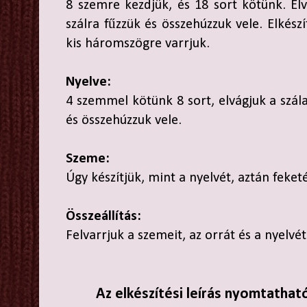
8 szemre kezdjük, és 18 sort kötünk. Elv
szálra fűzzük és összehúzzuk vele. Elkészí
kis háromszögre varrjuk.
Nyelve:
4 szemmel kötünk 8 sort, elvágjuk a szála
és összehúzzuk vele.
Szeme:
Úgy készítjük, mint a nyelvét, aztán feket
Összeállítás:
Felvarrjuk a szemeit, az orrát és a nyelvé
Az elkészítési leírás nyomtathat