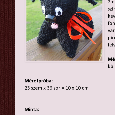
2-e
szi
kev
fon
var
pir
fel
Mé
kb
Méretpróba:
23 szem x 36 sor = 10 x 10 cm
Minta: