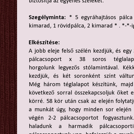
biztosítja az egyenes széleket.
Szegélyminta:
* 5 egyráhajtásos pálca 
kimarad, 1 rövidpálca, 2 kimarad * . *-*-i
Elkészítése:
A jobb eleje felső szélén kezdjük, és egy
pálcacsoport x 38 soros téglalap
horgolunk legyezős stólamintával. Kékk
kezdjük, és két soronként színt váltun
Még három téglalapot készítünk, majd
következő sorral összekapcsoljuk őket 
körré. 58 kör után csak az elején folytat
a munkát úgy, hogy minden sor elején 
végén 2-2 pálcacsoportot fogyasztun
haladunk a harmadik pálcacsopor