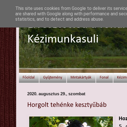
This site uses cookies from Google to deliver its servic
are shared with Google along with performance and secur
statistics, and to detect and address abuse.
Elvesztetted a fonal
Kézimunkasuli
Főoldal
Gyűjtemény
Mintakártyák
Fonal
Kézim
2020. augusztus 29., szombat
Horgolt tehénke kesztyűbáb
Hoz
5 