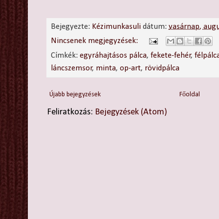
Bejegyezte:
Kézimunkasuli
dátum:
vasárnap, aug
Nincsenek megjegyzések:
Címkék:
egyráhajtásos pálca
,
fekete-fehér
,
félpálc
láncszemsor
,
minta
,
op-art
,
rövidpálca
Újabb bejegyzések
Főoldal
Feliratkozás:
Bejegyzések (Atom)