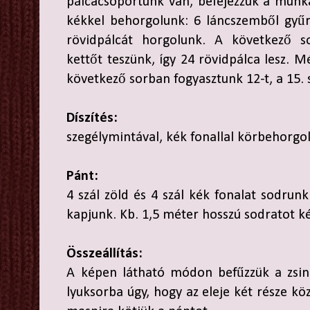
pálcacsoportunk van, befejezzük a munká
kékkel behorgolunk: 6 láncszemből gyű
rövidpálcát horgolunk. A következő 
kettőt teszünk, így 24 rövidpálca lesz. 
következő sorban fogyasztunk 12-t, a 15.
Díszítés:
szegélymintával, kék fonallal körbehorgol
Pánt:
4 szál zöld és 4 szál kék fonalat sodrunk
kapjunk. Kb. 1,5 méter hosszú sodratot ké
Összeállítás:
A képen látható módon befűzzük a zsinó
lyuksorba úgy, hogy az eleje két része kö