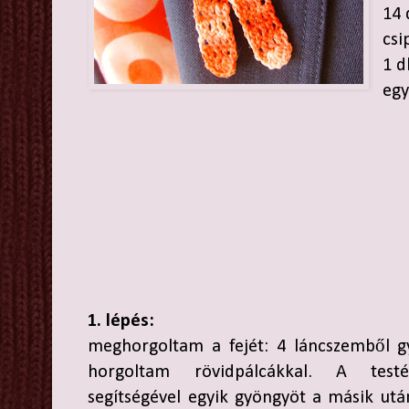
14 
csi
1 d
egy
1. lépés:
meghorgoltam a fejét: 4 láncszemből g
horgoltam rövidpálcákkal. A testé
segítségével egyik gyöngyöt a másik ut