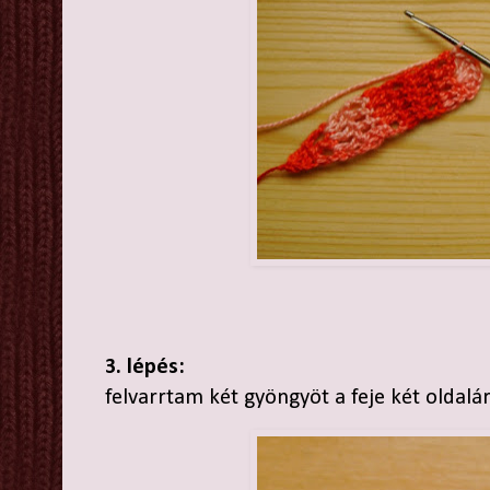
3. lépés:
felvarrtam két gyöngyöt a feje két oldalá