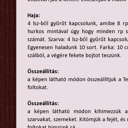
Haja:
4 lsz-ből gyűrűt kapcsolunk, amibe 8 rp
hurkos mintával úgy hogy minden rp 
számát. Szarva: 4 lsz-ből gyűrűt kapcsol
Egyenesen haladunk 10 sort. Farka: 10 c
szálból, a végére fekete bojtot teszünk.
Összeállítás:
a képen látható módon összeállítjuk a T
foltokat.
Összeállítás:
a képen látható módon kihímezzük a fe
szarvakat, szemeket. Kitömjük a fejét, és 
foltokat hímzünk rá.