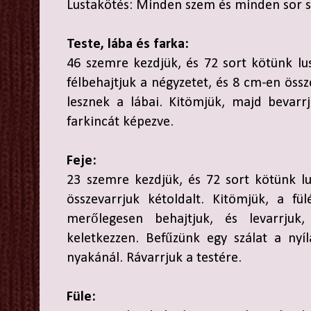
Lustakötés: Minden szem és minden sor 
Teste, lába és farka:
46 szemre kezdjük, és 72 sort kötünk lu
félbehajtjuk a négyzetet, és 8 cm-en öss
lesznek a lábai. Kitömjük, majd bevarrj
farkincát képezve.
Feje:
23 szemre kezdjük, és 72 sort kötünk lus
összevarrjuk kétoldalt. Kitömjük, a fü
merőlegesen behajtjuk, és levarrju
keletkezzen. Befűzünk egy szálat a nyí
nyakánál. Rávarrjuk a testére.
Füle: