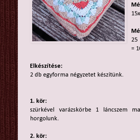
Mé
15
Mé
25 
= 1
Elkészítése:
2 db egyforma négyzetet készítünk.
1. kör:
szürkével varázskörbe 1 láncszem ma
horgolunk.
2. kör: