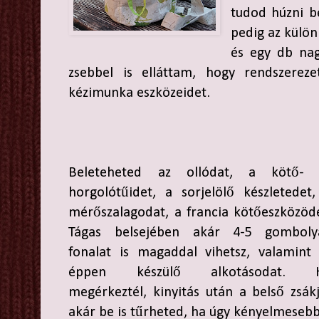
tudod húzni be
pedig az külön
és egy db nag
zsebbel is elláttam, hogy rendszerez
kézimunka eszközeidet.
Beleteheted az ollódat, a kötő- 
horgolótűidet, a sorjelölő készletedet
mérőszalagodat, a francia kötőeszközöd
Tágas belsejében akár 4-5 gomboly
fonalat is magaddal vihetsz, valamint 
éppen készülő alkotásodat. 
megérkeztél, kinyitás után a belső zsák
akár be is tűrheted, ha úgy kényelmesebb