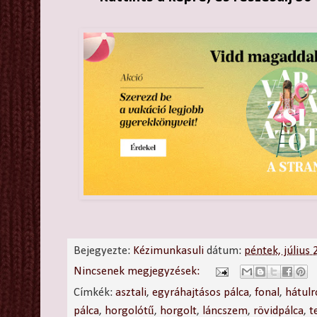
Bejegyezte:
Kézimunkasuli
dátum:
péntek, július
Nincsenek megjegyzések:
Címkék:
asztali
,
egyráhajtásos pálca
,
fonal
,
hátulr
pálca
,
horgolótű
,
horgolt
,
láncszem
,
rövidpálca
,
t