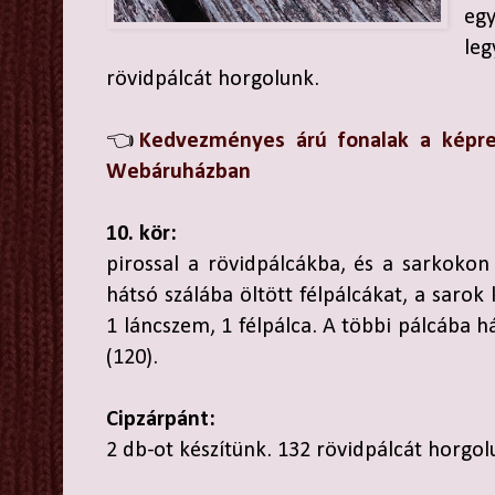
egy
le
rövidpálcát horgolunk.
👈
Kedvezményes árú fonalak a képre
Webáruházban
10. kör:
pirossal a rövidpálcákba, és a sarkokon
hátsó szálába öltött félpálcákat, a sarok
1 láncszem, 1 félpálca. A többi pálcába h
(120).
Cipzárpánt:
2 db-ot készítünk. 132 rövidpálcát horgol