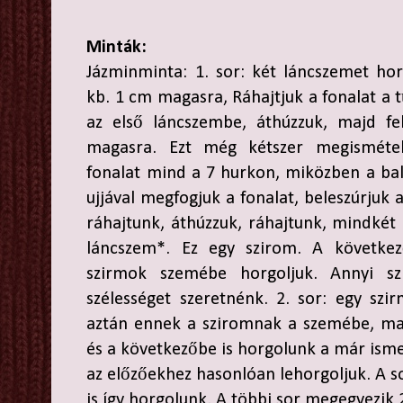
Minták:
Jázminminta: 1. sor: két láncszemet ho
kb. 1 cm magasra, Ráhajtjuk a fonalat a t
az első láncszembe, áthúzzuk, majd fe
magasra. Ezt még kétszer megismétel
fonalat mind a 7 hurkon, miközben a ba
ujjával megfogjuk a fonalat, beleszúrjuk a
ráhajtunk, áthúzzuk, ráhajtunk, mindkét 
láncszem*. Ez egy szirom. A következ
szirmok szemébe horgoljuk. Annyi sz
szélességet szeretnénk. 2. sor: egy szi
aztán ennek a sziromnak a szemébe, ma
és a következőbe is horgolunk a már isme
az előzőekhez hasonlóan lehorgoljuk. A 
is így horgolunk. A többi sor megegyezik 