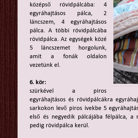
középső rövidpálcába: 4
egyráhajtásos pálca, 2
láncszem, 4 egyráhajtásos
pálca. A többi rövidpálcába
rövidpálca. Az egységek közé
5 láncszemet horgolunk,
amit a fonák oldalon
vezetünk el.
6. kör:
szürkével a piros
egyráhajtásos és rövidpálcákra egyráha
sarkokon levő piros ívekbe 5 egyráhajt
első és negyedik pálcájába félpálca, 
pedig rövidpálca kerül.