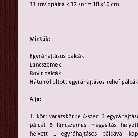
11 rövidpálca x 12 sor = 10 x10 cm
Minták:
Egyráhajtásos pálcák
Láncszemek
Rövidpálcák
Hátulról öltött egyráhajtásos relief pálcá
Alja:
1. kör: varázskörbe 4-szer: 3 egyráhajtás
pálcát 3 láncszemes magasítás helyett
helyett 1 egyráhajtásos pálcával ka