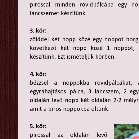
pirossal minden rövidpálcába egy no
láncszemet készítünk.
3. kör:
zölddel két nopp közé egy noppot horg
következő két nopp közé 1 noppot, 
készítünk. Ezt ismételjük körben.
4. kör:
bézzsel a noppokba rövidpálcákat, 
egyráhajtásos pálca, 3 láncszem, 2 egy
oldalán levő nopp két oldalán 2-2 mélyre
amit a piros noppokba öltünk.
5. kör:
pirossal az oldalán levő