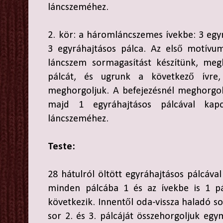
láncszeméhez.
2. kör: a háromláncszemes ívekbe: 3 egyr
3 egyráhajtásos pálca. Az első motívum
láncszem sormagasítást készítünk, meg
pálcát, és ugrunk a következő ívre
meghorgoljuk. A befejezésnél meghorgol
majd 1 egyráhajtásos pálcával kap
láncszeméhez.
Teste:
28 hátulról öltött egyráhajtásos pálcáva
minden pálcába 1 és az ívekbe is 1 pá
következik. Innentől oda-vissza haladó s
sor 2. és 3. pálcáját összehorgoljuk egy