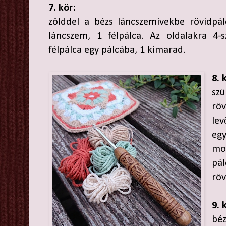
7. kör:
zölddel a bézs láncszemívekbe rövidpál
láncszem, 1 félpálca. Az oldalakra 4-s
félpálca egy pálcába, 1 kimarad.
8. 
sz
röv
l
eg
mo
pá
röv
9. 
bé