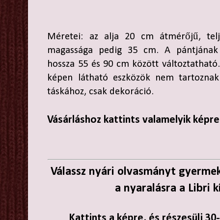
Méretei: az alja 20 cm átmérőjű, telj
magassága pedig 35 cm. A pántjának
hossza 55 és 90 cm között változtatható
képen látható eszközök nem tartoznak
táskához, csak dekoráció.
Vásárláshoz kattints valamelyik képre
Válassz nyári olvasmányt gyerm
a nyaralásra a Libri 
Kattints a képre, és részesülj 