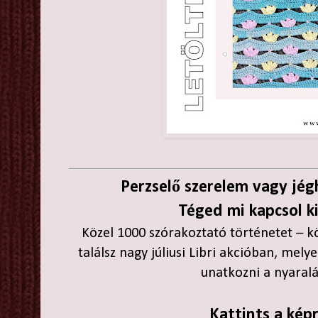
Perzselő szerelem vagy jé
Téged mi kapcsol k
Közel 1000 szórakoztató történetet – k
találsz nagy júliusi Libri akcióban, mel
unatkozni a nyaralá
Kattints a képr