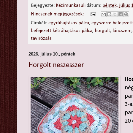
Bejegyezte:
Kézimunkasuli
dátum:
péntek, július
Nincsenek megjegyzések:
Címkék:
egyráhajtásos pálca
,
egyszerre befejezet
befejezett kétráhajtásos pálca
,
horgolt
,
láncszem
tavirózsás
2026. július 10., péntek
Horgolt neszesszer
Hoz
né
pa
3-a
pam
20 