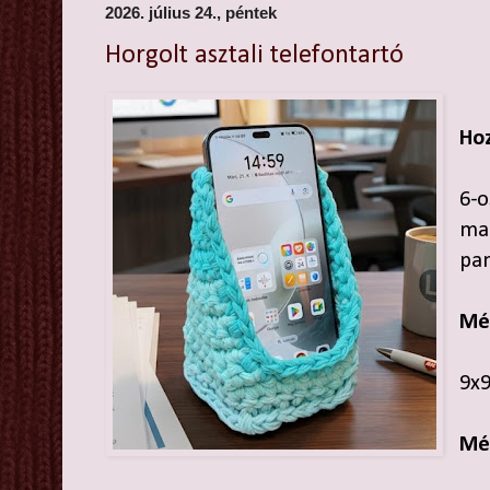
2026. július 24., péntek
Horgolt asztali telefontartó
Hoz
6-o
ma
pam
Mé
9x
Mé