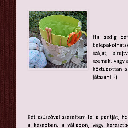
Ha pedig bef
belepakolhat
száját, elre
szemek, vagy a
köztudottan 
játszani :-)
Két csúszóval szereltem fel a pántját, h
a kezedben, a válladon, vagy keresztb