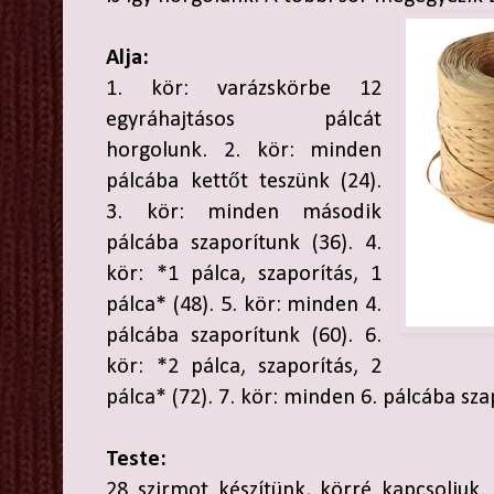
Alja:
1. kör: varázskörbe 12
egyráhajtásos pálcát
horgolunk. 2. kör: minden
pálcába kettőt teszünk (24).
3. kör: minden második
pálcába szaporítunk (36). 4.
kör: *1 pálca, szaporítás, 1
pálca* (48). 5. kör: minden 4.
pálcába szaporítunk (60). 6.
kör: *2 pálca, szaporítás, 2
pálca* (72). 7. kör: minden 6. pálcába sza
Teste:
28 szirmot készítünk, körré kapcsoljuk