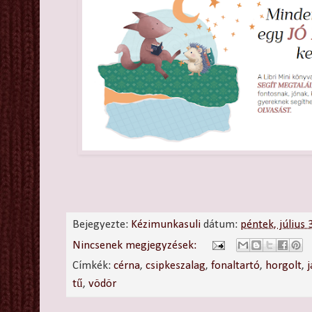
Bejegyezte:
Kézimunkasuli
dátum:
péntek, július
Nincsenek megjegyzések:
Címkék:
cérna
,
csipkeszalag
,
fonaltartó
,
horgolt
,
tű
,
vödör