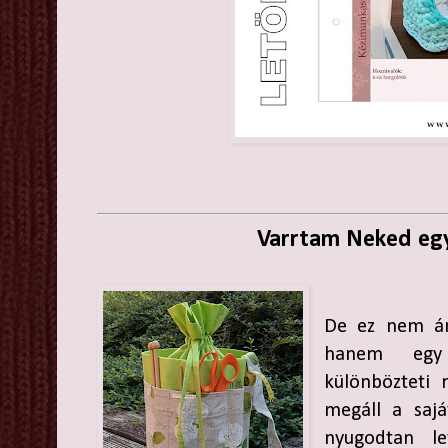
Varrtam Neked egy
De ez nem ám
hanem egy
különbözteti 
megáll a sajá
nyugodtan l