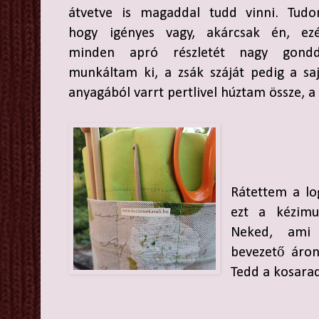
átvetve is magaddal tudd vinni. Tudo
hogy igényes vagy, akárcsak én, ezé
minden apró részletét nagy gondd
munkáltam ki, a zsák száját pedig a sa
anyagából varrt pertlivel húztam össze, a
Rátettem a lo
ezt a kézimu
Neked, ami 
bevezető áron 
Tedd a kosarad