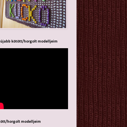
újabb kötött/horgolt modelljeim
ött/horgolt modelljeim