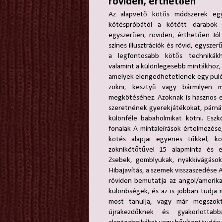
röviden, érthetően
Az alapvető kötős módszerek eg
kötéspróbától a kötött darabok 
egyszerűen, röviden, érthetően Jól
színes illusztrációk és rövid, egysze
a legfontosabb kötős technikákh
valamint a különlegesebb mintákhoz,
amelyek elengedhetetlenek egy pulóv
zokni, kesztyű vagy bármilyen 
megkötéséhez. Azoknak is hasznos ez
szeretnének gyerekjátékokat, párnát
különféle babaholmikat kötni. Eszkö
fonalak A mintaleírások értelmezése
kötés alapjai egyenes tűkkel, kö
zoknikötőtűvel 15 alapminta és e
Zsebek, gomblyukak, nyakkivágások 
Hibajavítás, a szemek visszaszedése 
röviden bemutatja az angol/amerikai
különbségek, és az is jobban tudja m
most tanulja, vagy már megszokt
újrakezdőknek és gyakorlottabb