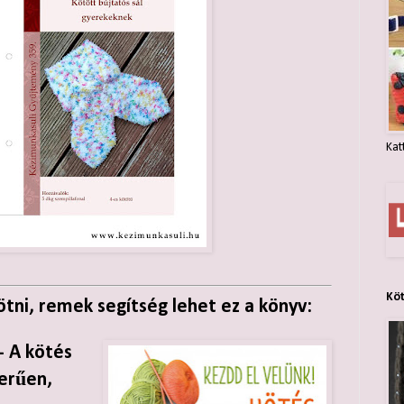
Kat
Kö
tni, remek segítség lehet ez a könyv:
- A kötés
zerűen,