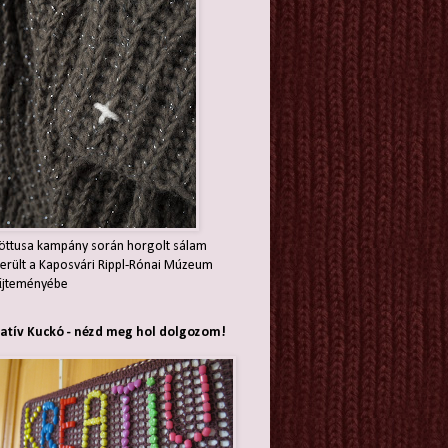
öttusa kampány során horgolt sálam
erült a Kaposvári Rippl-Rónai Múzeum
jteményébe
atív Kuckó - nézd meg hol dolgozom!