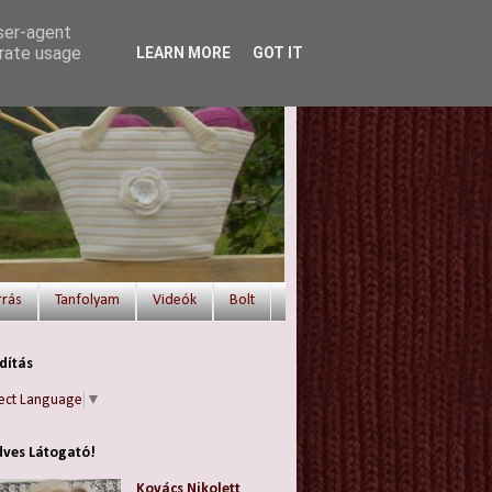
user-agent
erate usage
LEARN MORE
GOT IT
rrás
Tanfolyam
Videók
Bolt
dítás
ect Language
▼
ves Látogató!
Kovács Nikolett