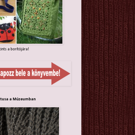
tints a borítójára!
ttusa a Múzeumban