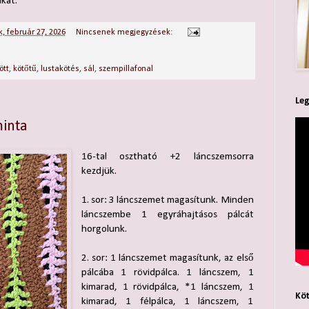
kat.
, február 27, 2026
Nincsenek megjegyzések:
ött
,
kötőtű
,
lustakötés
,
sál
,
szempillafonal
Leg
minta
16-tal osztható +2 láncszemsorra
kezdjük.
1. sor: 3 láncszemet magasítunk. Minden
láncszembe 1 egyráhajtásos pálcát
horgolunk.
2. sor: 1 láncszemet magasítunk, az első
pálcába 1 rövidpálca. 1 láncszem, 1
kimarad, 1 rövidpálca, *1 láncszem, 1
Köt
kimarad, 1 félpálca, 1 láncszem, 1