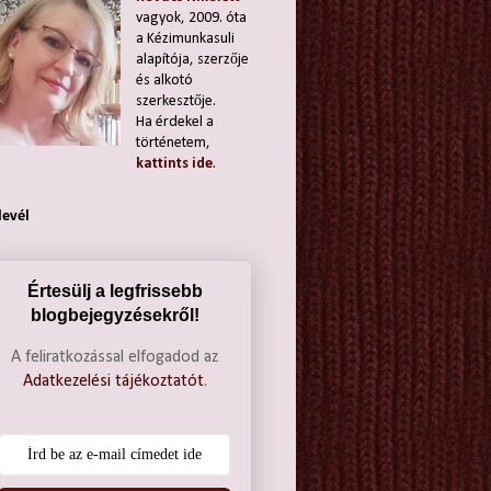
vagyok, 2009. óta
a Kézimunkasuli
alapítója, szerzője
és alkotó
szerkesztője.
Ha érdekel a
történetem,
kattints ide
.
levél
Értesülj a legfrissebb
blogbejegyzésekről!
A feliratkozással elfogadod az
Adatkezelési tájékoztatót
.