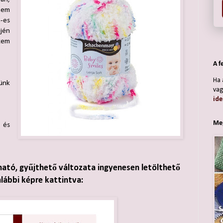
nem
-es
jén
zem
A f
Ha 
ünk
vag
ide
Meg
 és
ható, gyűjthető változata ingyenesen letölthető
alábbi képre kattintva: