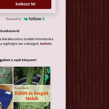
Iratkozz fel
Powered by
eliratkozásról
a feliratkozáshoz további információra
y segítségre van szükséged,
kattints
.
jelent a saját könyvem!