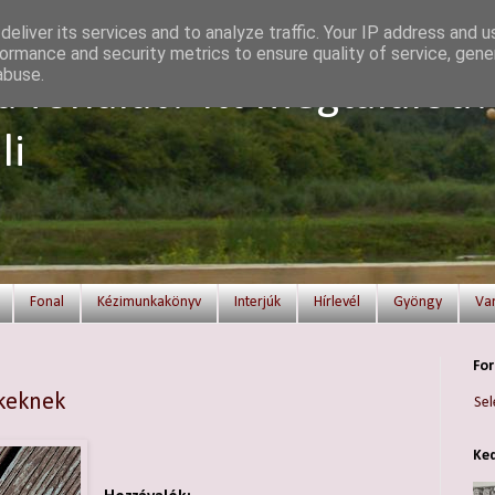
eliver its services and to analyze traffic. Your IP address and 
ormance and security metrics to ensure quality of service, gen
abuse.
a fonalat? Itt megtalálod!
li
Fonal
Kézimunkakönyv
Interjúk
Hírlevél
Gyöngy
Va
For
ekeknek
Sel
Ked