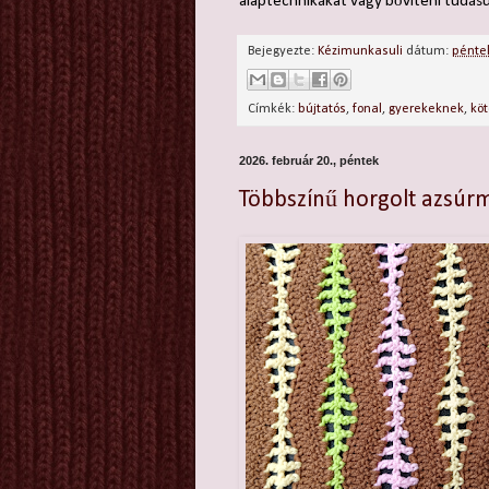
alaptechnikákat vagy bővíteni tudásu
Bejegyezte:
Kézimunkasuli
dátum:
péntek
Címkék:
bújtatós
,
fonal
,
gyerekeknek
,
köt
2026. február 20., péntek
Többszínű horgolt azsúr