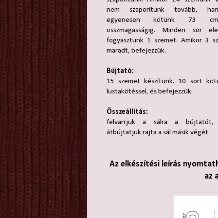
nem szaporítunk tovább, ha
egyenesen kötünk 73 cm
összmagasságig. Minden sor ele
fogyasztunk 1 szemet. Amikor 3 s
maradt, befejezzük.
Bújtató:
15 szemet készítünk. 10 sort köt
lustakötéssel, és befejezzük.
Összeállítás:
felvarrjuk a sálra a bújtatót,
átbújtatjuk rajta a sál másik végét.
Az elkészítési leírás nyomtat
az 