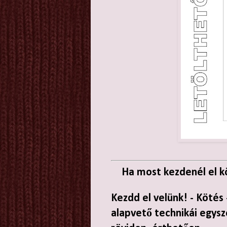
Ha most kezdenél el kö
Kezdd el velünk! - Kötés 
alapvető technikái egys