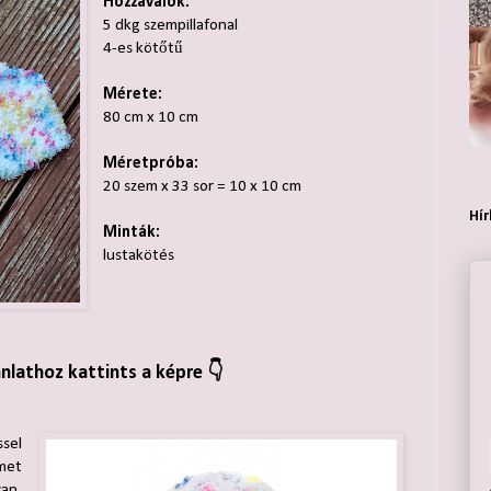
Hozzávalók:
5 dkg szempillafonal
4-es kötőtű
Mérete:
80 cm x 10 cm
Méretpróba:
20 szem x 33 sor = 10 x 10 cm
Hír
Minták:
lustakötés
ánlathoz kattints a képre 👇
sel
met
an,