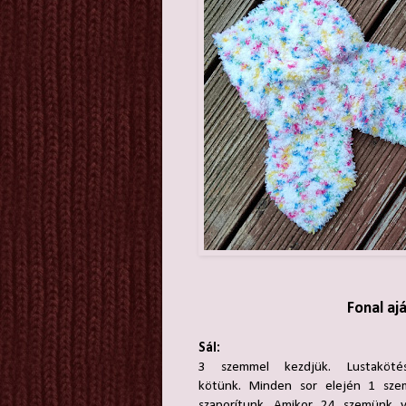
Fonal aj
Sál:
3 szemmel kezdjük. Lustakötés
kötünk. Minden sor elején 1 sze
szaporítunk. Amikor 24 szemünk v