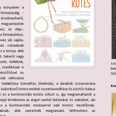
y könyvben a
formázásáig -
 értelmezhető,
rű magyarázatok
oz, az alap-,
 a formázáshoz,
er, sál, sapka,
más ruhadarab
 a könyv, akik
, takarót vagy
zök, kellékek,
A K
, rövidítések A
bek
rkötőtűvel és
Gyű
zek változatai
kialakítása Színváltás, blokkolás, a darabok összevarrása
Kre
A különböző kötési módok összehasonlítása Ez a kötős kalauz
 és a kontinentális kötési stílust is, így megtanulhatók a
ajd értelmezni az angol nyelvű leírásokat és videókat, aki
a a kontinentális módszerrel való kötést. Kezdőknek,
aknak, akik szeretnék megtanulni, felfrissíteni az