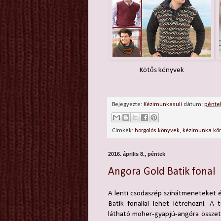
Kötős könyvek
Bejegyezte:
Kézimunkasuli
dátum:
péntek
Címkék:
horgolós könyvek
,
kézimunka kö
2016. április 8., péntek
Angora Gold Batik fonal
A lenti csodaszép színátmeneteket é
Batik fonallal lehet létrehozni. A
látható moher-gyapjú-angóra összet