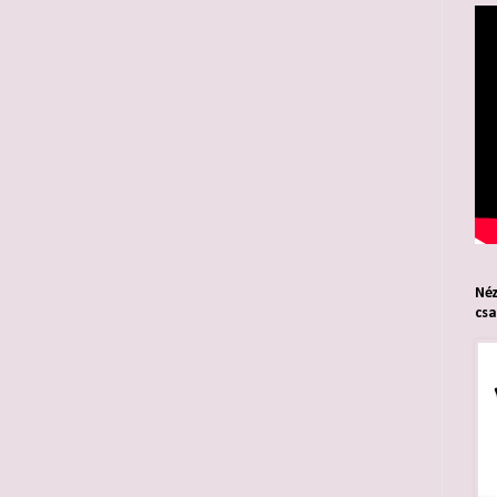
Néz
cs