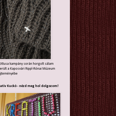
öttusa kampány során horgolt sálam
erült a Kaposvári Rippl-Rónai Múzeum
jteményébe
atív Kuckó - nézd meg hol dolgozom!