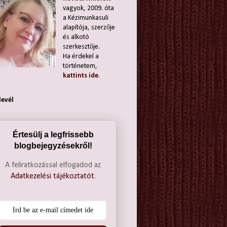
vagyok, 2009. óta
a Kézimunkasuli
alapítója, szerzője
és alkotó
szerkesztője.
Ha érdekel a
történetem,
kattints ide
.
levél
Értesülj a legfrissebb
blogbejegyzésekről!
A feliratkozással elfogadod az
Adatkezelési tájékoztatót
.