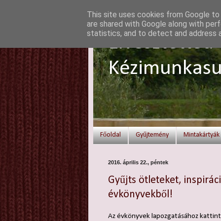
This site uses cookies from Google to d
are shared with Google along with perf
statistics, and to detect and address 
Elvesztetted 
Kézimunkasu
Főoldal
Gyűjtemény
Mintakártyák
2016. április 22., péntek
Gyűjts ötleteket, inspirá
évkönyvekből!
Az évkönyvek lapozgatásához kattint