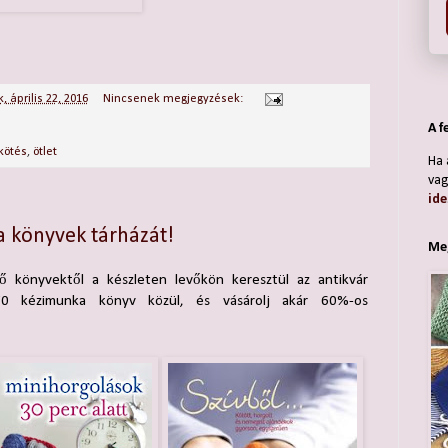
, április 22, 2016
Nincsenek megjegyzések:
A f
kötés
,
ötlet
Ha 
vag
ide
a könyvek tárházát!
Meg
ő könyvektől a készleten levőkön keresztül az antikvár
70 kézimunka könyv közül, és vásárolj akár 60%-os