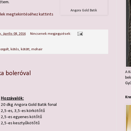
ettem.
Angora Gold Batik
llek megtekintéséhez kattints
, április 08, 2016
Nincsenek megjegyzések:
orgolt
,
kötés
,
kötött
,
mohair
A K
ka boleróval
bek
Gyű
Kre
Hozzávalók:
20 dkg Angora Gold Batik fonal
2,5-es, 3,5-es körkötőtű
2,5-es egyenes kötőtű
2,5-es kesztyűkötőtű