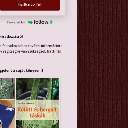
Iratkozz fel
Powered by
eliratkozásról
a feliratkozáshoz további információra
y segítségre van szükséged,
kattints
.
jelent a saját könyvem!