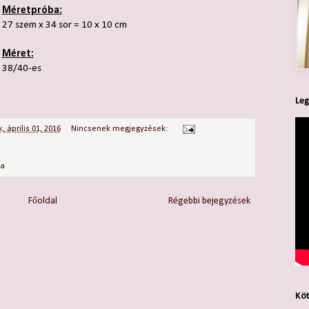
Méretpróba:
27 szem x 34 sor = 10 x 10 cm
Méret:
38/40-es
Leg
, április 01, 2016
Nincsenek megjegyzések:
ka
Főoldal
Régebbi bejegyzések
Köt