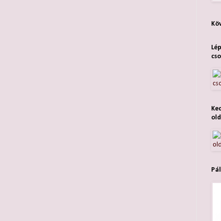
Köv
Lép
cso
Ked
old
Pál