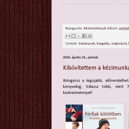
Bejegyezte:
Kézimunkasuli
dátum:
péntek
Címkék:
évkönyvek
,
horgolás
,
indpiráció
,
2016. április 15., péntek
Kibővítettem a kézimunk
Böngéssz a legújabb, előrendelhet
könyvekig, Válassz több, mint 
kedvezménnyel!