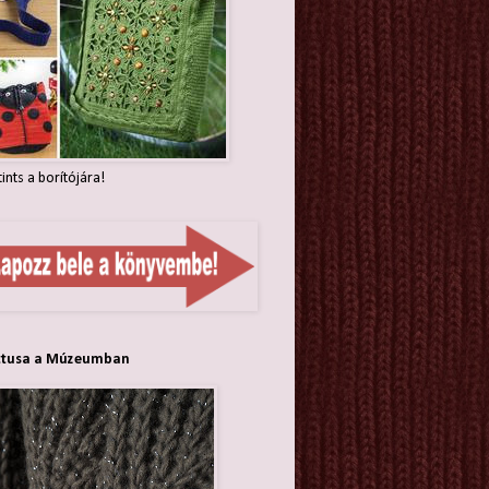
tints a borítójára!
ttusa a Múzeumban