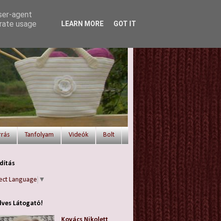
user-agent
erate usage
LEARN MORE
GOT IT
rrás
Tanfolyam
Videók
Bolt
dítás
ect Language
▼
ves Látogató!
Kovács Nikolett