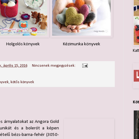
Holgolós könyvek
Kézimunka könyvek
Kat
, április 15, 2016
Nincsenek megjegyzések:
nyvek
,
kötős könyvek
Kö
s árnyalatokat az Angora Gold
 tunikát és a bolerót a képen
ételű bézs-barna-fehér (3050-