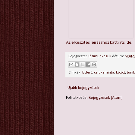
Az elkészítés leírásához kattints ide.
Bejegyezte:
Kézimunkasuli
dátum:
péntek
Címkék:
boleró
,
csipkeminta
,
kötött
,
tuni
Újabb bejegyzések
Feliratkozás:
Bejegyzések (Atom)