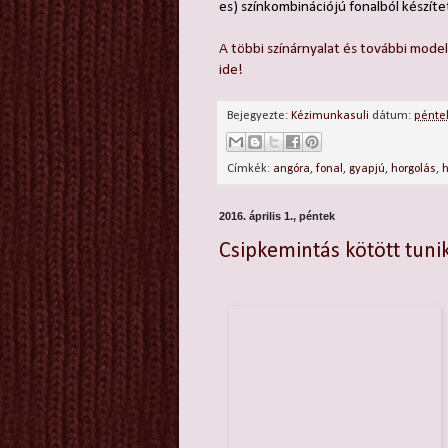
es) színkombinációjú fonalból készít
A többi színárnyalat és további mode
ide!
Bejegyezte:
Kézimunkasuli
dátum:
péntek
Címkék:
angóra
,
fonal
,
gyapjú
,
horgolás
,
h
2016. április 1., péntek
Csipkemintás kötött tuni