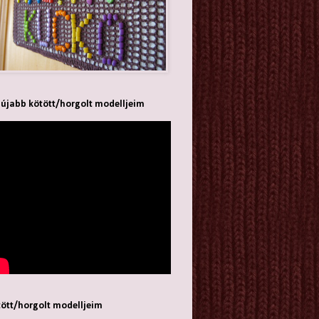
újabb kötött/horgolt modelljeim
ött/horgolt modelljeim