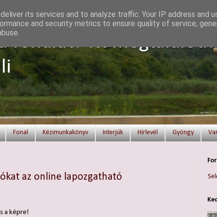
eliver its services and to analyze traffic. Your IP address and 
ormance and security metrics to ensure quality of service, gen
abuse.
a fonalat? Itt megtalálod!
li
Fonal
Kézimunkakönyv
Interjúk
Hírlevél
Gyöngy
Va
For
ciókat az online lapozgatható
Sel
Ked
s a képre!