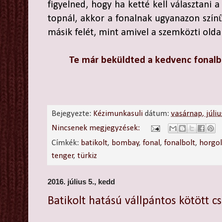
figyelned, hogy ha ketté kell választani 
topnál, akkor a fonalnak ugyanazon színű
másik felét, mint amivel a szemközti oldal
Te már beküldted a kedvenc fonal
Bejegyezte:
Kézimunkasuli
dátum:
vasárnap, júli
Nincsenek megjegyzések:
Címkék:
batikolt
,
bombay
,
fonal
,
fonalbolt
,
horgo
tenger
,
türkiz
2016. július 5., kedd
Batikolt hatású vállpántos kötött c