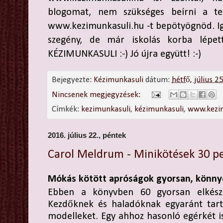
blogomat, nem szükséges beírni a te
www.kezimunkasuli.hu -t bepötyögnöd. Ig
szegény, de már iskolás korba lépet
KÉZIMUNKASULI :-) Jó újra együtt! :-)
Bejegyezte:
Kézimunkasuli
dátum:
hétfő, július 2
Nincsenek megjegyzések:
Címkék:
kezimunkasuli
,
kézimunkasuli
,
www.kezi
2016. július 22., péntek
Carol Meldrum - Minikötések 30 pe
Mókás kötött apróságok gyorsan, könn
Ebben a könyvben 60 gyorsan elkészít
Kezdőknek és haladóknak egyaránt ta
modelleket. Egy ahhoz hasonló egérkét is