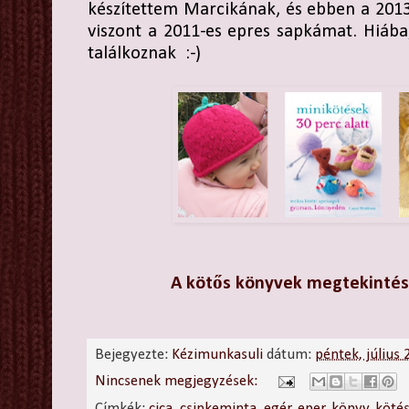
készítettem Marcikának, és ebben a 201
viszont a 2011-es epres sapkámat. Hiába
találkoznak :-)
A kötős könyvek megtekintésé
Bejegyezte:
Kézimunkasuli
dátum:
péntek, július
Nincsenek megjegyzések:
Címkék:
cica
,
csipkeminta
,
egér
,
eper
,
könyv
,
köté