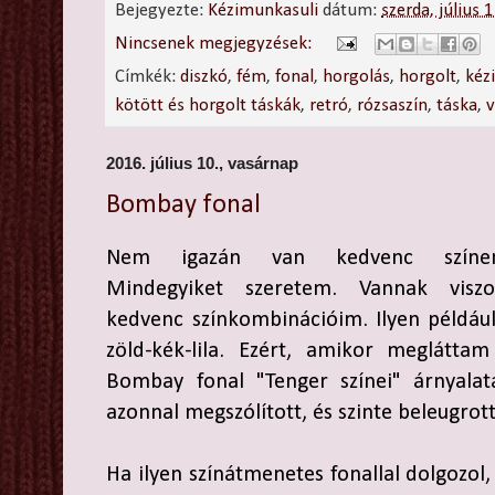
Bejegyezte:
Kézimunkasuli
dátum:
szerda, július 
Nincsenek megjegyzések:
Címkék:
diszkó
,
fém
,
fonal
,
horgolás
,
horgolt
,
kéz
kötött és horgolt táskák
,
retró
,
rózsaszín
,
táska
,
v
2016. július 10., vasárnap
Bombay fonal
Nem igazán van kedvenc színe
Mindegyiket szeretem. Vannak viszo
kedvenc színkombinációim. Ilyen példáu
zöld-kék-lila. Ezért, amikor megláttam
Bombay fonal "Tenger színei" árnyalatá
azonnal megszólított, és szinte beleugro
Ha ilyen színátmenetes fonallal dolgozol