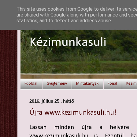
This site uses cookies from Google to deliver its servic
are shared with Google along with performance and secur
statistics, and to detect and address abuse.
Elvesztetted a fonal
Kézimunkasuli
Főoldal
Gyűjtemény
Mintakártyák
Fonal
Kézim
2016. július 25., hétfő
Újra www.kezimunkasuli.hu!
Lassan minden újra a helyére k
www.kezimunkasuli.hu is. Ezentúl, h