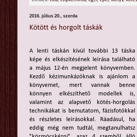
2016. július 20., szerda
Kötött és horgolt táskák
A lenti táskán kívül további 13 táska
képe és elkészítésének leírása található
a május 12-én megjelent könyvemben.
Kezdő kézimunkázóknak is ajánlom a
könyvemet, mert vannak benne
könnyen elkészíthető modellek is,
valamint az alapvető kötés-horgolás
technikákat is bemutatom, fázisfotókkal
és részletes leírásokkal. Ráadásul, ha
eddig még nem tudtál, megtanulhatsz
"körmöcskézni", azaz 4 szemből álló