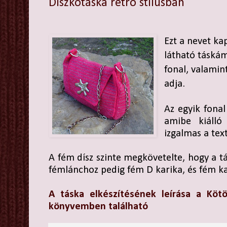
Diszkótáska retro stílusban
Ezt a nevet ka
látható táskám
fonal, valamin
adja.
Az egyik fonal
amibe kiálló 
izgalmas a tex
A fém dísz szinte megkövetelte, hogy a t
fémlánchoz pedig fém D karika, és fém ka
A táska elkészítésének leírása a Köt
könyvemben található