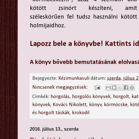
kötött zsinórt készíteni, amit
széleskörűen fel tudsz használni kötött
holmijaidhoz.
Lapozz bele a könyvbe! Kattints i
A könyv bővebb bemutatásának elolvasá
Bejegyezte:
Kézimunkasuli
dátum:
szerda, július 
Nincsenek megjegyzések:
Címkék:
horgolás
,
horgolós könyvek
,
horgolt
,
kat
könyvek
,
Kovács Nikolett
,
könyv
,
körmöcske
,
köt
és horgolt táskák
,
krokodil
2016. július 13., szerda