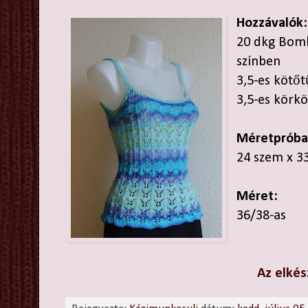
Hozzávalók:
20 dkg Bomb
színben
3,5-es kötőt
3,5-es körk
Méretpróba
24 szem x 33
Méret:
36/38-as
Az elkés