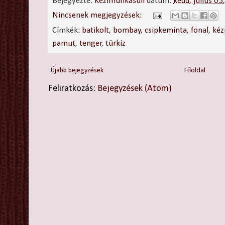
Bejegyezte:
Kézimunkasuli
dátum:
kedd, július 05
Nincsenek megjegyzések:
Címkék:
batikolt
,
bombay
,
csipkeminta
,
fonal
,
ké
pamut
,
tenger
,
türkiz
Újabb bejegyzések
Főoldal
Feliratkozás:
Bejegyzések (Atom)