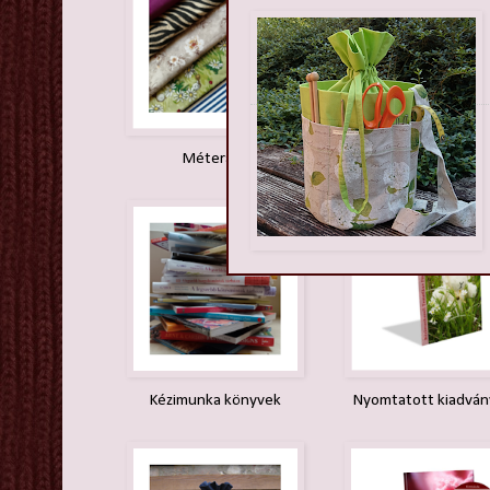
Méteráru
Fonalak
Kézimunka könyvek
Nyomtatott kiadvá