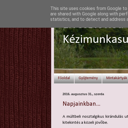
This site uses cookies from Google to d
are shared with Google along with perf
statistics, and to detect and address 
Elvesztetted 
Kézimunkasu
Főoldal
Gyűjtemény
Mintakártyák
2016. augusztus 31., szerda
Napjainkban...
A múltbeli nosztalgikus kirándulás u
kitekintés a közeli jövőbe.