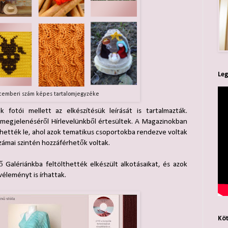
Leg
cemberi szám képes tartalomjegyzéke
fotói mellett az elkészítésük leírását is tartalmazták.
n megjelenéséről Hírlevelünkből értesültek. A Magazinokban
lthették le, ahol azok tematikus csoportokba rendezve voltak
zámai szintén hozzáférhetők voltak.
tő Galériánkba feltölthették elkészült alkotásaikat, és azok
 véleményt is írhattak.
Köt