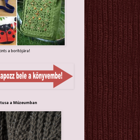
tints a borítójára!
ttusa a Múzeumban