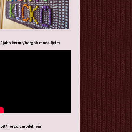
újabb kötött/horgolt modelljeim
ött/horgolt modelljeim