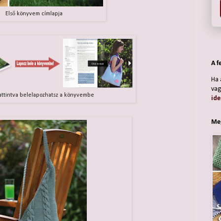
Első könyvem címlapja
A f
Ha 
vag
attintva belelapozhatsz a könyvembe
ide
Meg