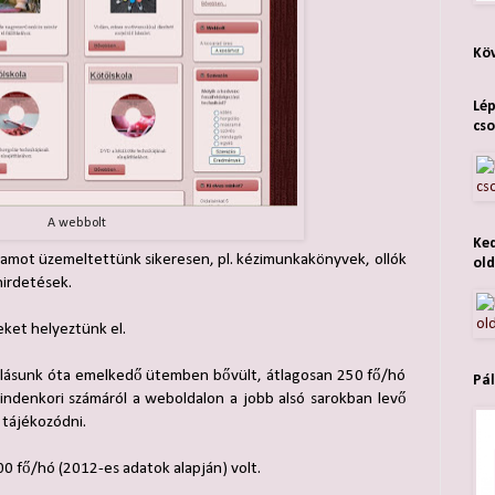
Köv
Lép
cso
A webbolt
Ked
mot üzemeltettünk sikeresen, pl. kézimunkakönyvek, ollók
old
hirdetések.
eket helyeztünk el.
dulásunk óta emelkedő ütemben bővült, átlagosan 250 fő/hó
Pál
indenkori számáról a weboldalon a jobb alsó sarokban levő
 tájékozódni.
0 fő/hó (2012-es adatok alapján) volt.