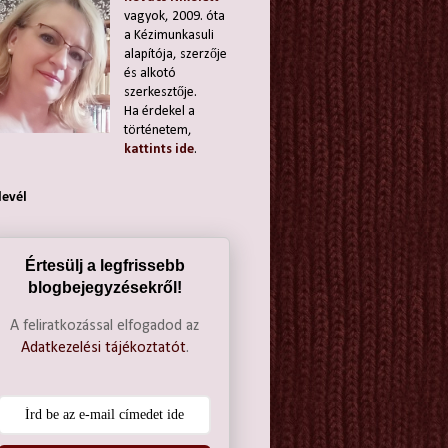
vagyok, 2009. óta
a Kézimunkasuli
alapítója, szerzője
és alkotó
szerkesztője.
Ha érdekel a
történetem,
kattints ide
.
levél
Értesülj a legfrissebb
blogbejegyzésekről!
A feliratkozással elfogadod az
Adatkezelési tájékoztatót
.