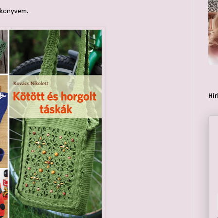
 könyvem.
Hír