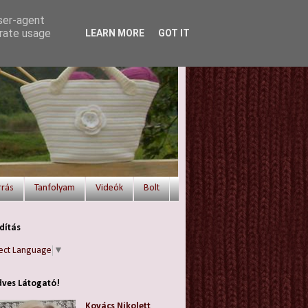
user-agent
erate usage
LEARN MORE
GOT IT
rrás
Tanfolyam
Videók
Bolt
dítás
ect Language
▼
ves Látogató!
Kovács Nikolett