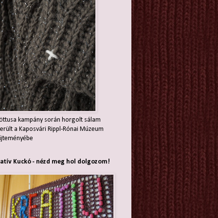
öttusa kampány során horgolt sálam
erült a Kaposvári Rippl-Rónai Múzeum
jteményébe
atív Kuckó - nézd meg hol dolgozom!