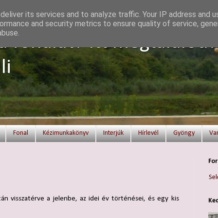
eliver its services and to analyze traffic. Your IP address and 
ormance and security metrics to ensure quality of service, gen
abuse.
a fonalat? Itt megtalálod!
li
Fonal
Kézimunkakönyv
Interjúk
Hírlevél
Gyöngy
Va
For
Sel
tán visszatérve a jelenbe, az idei év történései, és egy kis
Ked