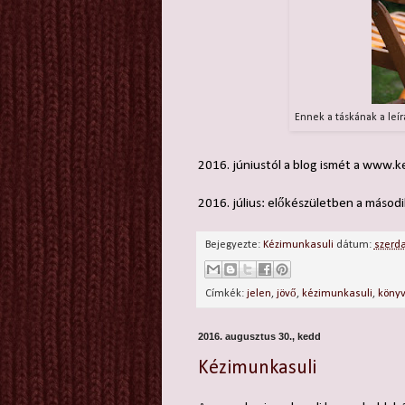
Ennek a táskának a leír
2016. júniustól a blog ismét a www.k
2016. július: előkészületben a másod
Bejegyezte:
Kézimunkasuli
dátum:
szerda
Címkék:
jelen
,
jövő
,
kézimunkasuli
,
köny
2016. augusztus 30., kedd
Kézimunkasuli