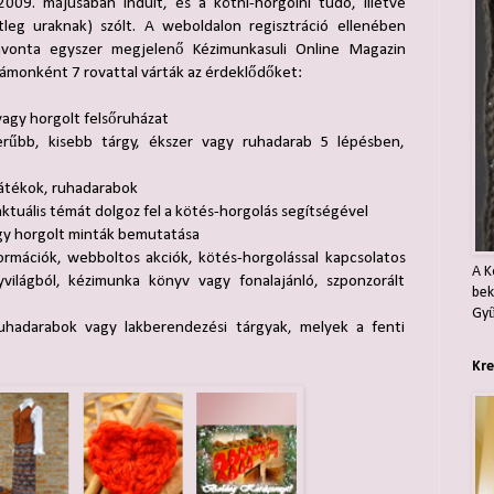
09. májusában indult, és a kötni-horgolni tudó, illetve
leg uraknak) szólt. A weboldalon regisztráció ellenében
avonta egyszer megjelenő Kézimunkasuli Online Magazin
zámonként 7 rovattal várták az érdeklődőket:
vagy horgolt felsőruházat
rűbb, kisebb tárgy, ékszer vagy ruhadarab 5 lépésben,
átékok, ruhadarabok
ktuális témát dolgoz fel a kötés-horgolás segítségével
gy horgolt minták bemutatása
ormációk, webboltos akciók, kötés-horgolással kapcsolatos
A K
világból, kézimunka könyv vagy fonalajánló, szponzorált
bek
Gyű
ruhadarabok vagy lakberendezési tárgyak, melyek a fenti
Kre