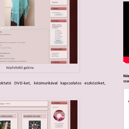
Képfeltöltő galéria
Néz
cs
oktató DVD-ket, kézimunkával kapcsolatos eszközöket,