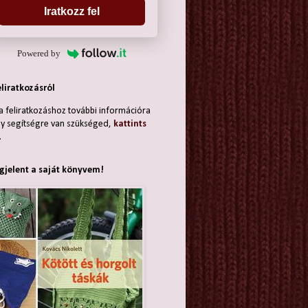
Iratkozz fel
Powered by
eliratkozásról
a feliratkozáshoz további információra
y segítségre van szükséged,
kattints
.
jelent a saját könyvem!