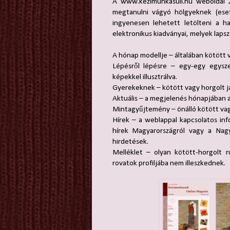
A www.kezimunkasuli.hu weboldal 20
megtanulni vágyó hölgyeknek (eset
ingyenesen lehetett letölteni a h
elektronikus kiadványai, melyek laps
A hónap modellje – általában kötött 
Lépésről lépésre – egy-egy egysze
képekkel illusztrálva.
Gyerekeknek – kötött vagy horgolt j
Aktuális – a megjelenés hónapjában a
Mintagyűjtemény – önálló kötött va
Hírek – a weblappal kapcsolatos inf
hírek Magyarországról vagy a Nagy
hirdetések.
Melléklet – olyan kötött-horgolt 
rovatok profiljába nem illeszkednek.