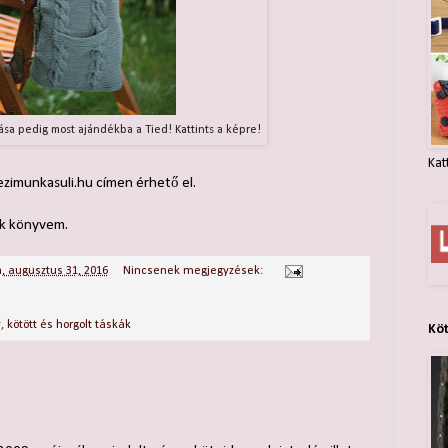
ása pedig most ajándékba a Tied! Kattints a képre!
Kat
ezimunkasuli.hu címen érhető el.
ik könyvem.
, augusztus 31, 2016
Nincsenek megjegyzések:
v
,
kötött és horgolt táskák
Kö