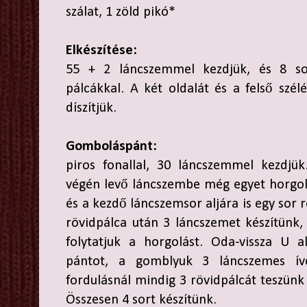
szálat, 1 zöld pikó*
Elkészítése:
55 + 2 láncszemmel kezdjük, és 8 so
pálcákkal. A két oldalát és a felső szélé
díszítjük.
Gomboláspánt:
piros fonallal, 30 láncszemmel kezdjük
végén levő láncszembe még egyet horgol
és a kezdő láncszemsor aljára is egy sor 
rövidpálca után 3 láncszemet készítünk,
folytatjuk a horgolást. Oda-vissza U 
pántot, a gomblyuk 3 láncszemes ív
fordulásnál mindig 3 rövidpálcát teszünk
Összesen 4 sort készítünk.