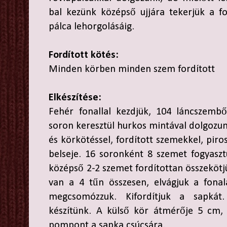
bal kezünk középső ujjára tekerjük a fo
pálca lehorgolásáig.
Fordított kötés:
Minden körben minden szem fordított
Elkészítése:
Fehér fonallal kezdjük, 104 láncszemb
soron keresztül hurkos mintával dolgozun
és körkötéssel, fordított szemekkel, piros
belseje. 16 soronként 8 szemet fogyasz
középső 2-2 szemet fordítottan összeköt
van a 4 tűn összesen, elvágjuk a fonal
megcsomózzuk. Kifordítjuk a sapkát
készítünk. A külső kör átmérője 5 cm,
pompont a sapka csúcsára.