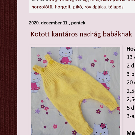
horgolótű
,
horgolt
,
pikó
,
rövidpálca
,
télapós
2020. december 11., péntek
Kötött kantáros nadrág babáknak
Hoz
13 
2 
3 
20 
2,5
2,5
5 d
3-a
Mé