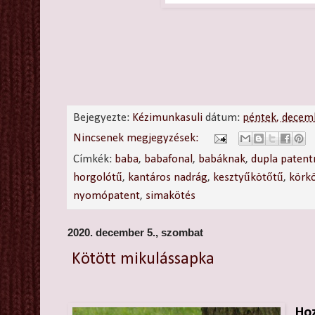
Bejegyezte:
Kézimunkasuli
dátum:
péntek, decem
Nincsenek megjegyzések:
Címkék:
baba
,
babafonal
,
babáknak
,
dupla paten
horgolótű
,
kantáros nadrág
,
kesztyűkötőtű
,
körk
nyomópatent
,
simakötés
2020. december 5., szombat
Kötött mikulássapka
Hoz