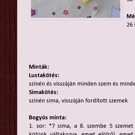
Mé
26 
Minták:
Lustakötés:
színén és visszáján minden szem és mind
Simakötés:
színén sima, visszáján fordított szemek
Bogyós minta:
1. sor: *7 sima, a 8. szembe 5 szemet
kötünk váltakozva, egyet elölről, egyet