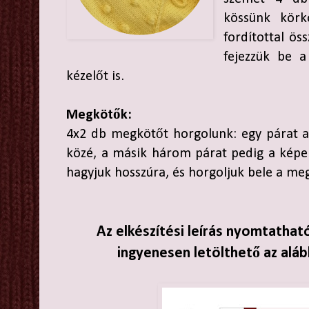
kössünk körk
fordítottal ös
fejezzük be a
kézelőt is.
Megkötők:
4x2 db megkötőt horgolunk: egy párat a 
közé, a másik három párat pedig a képen
hagyjuk hosszúra, és horgoljuk bele a m
Az elkészítési leírás nyomtathat
ingyenesen letölthető az aláb