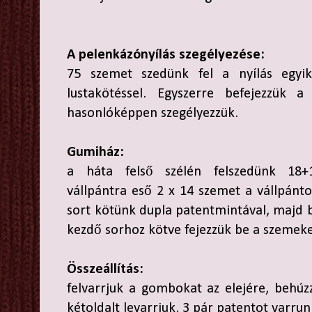
A pelenkázónyílás szegélyezése:
75 szemet szedünk fel a nyílás egyi
lustakötéssel. Egyszerre befejezzük 
hasonlóképpen szegélyezzük.
Gumiház:
a háta felső szélén felszedünk 18+
vállpántra eső 2 x 14 szemet a vállpánto
sort kötünk dupla patentmintával, majd 
kezdő sorhoz kötve fejezzük be a szemeke
Összeállítás:
felvarrjuk a gombokat az elejére, behú
kétoldalt levarrjuk. 3 pár patentot varru