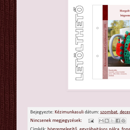
Bejegyezte:
Kézimunkasuli
dátum:
szombat, dece
Nincsenek megjegyzések:
Címkék:
bögremelegítő
,
egyráhajtásos pálca
,
fona