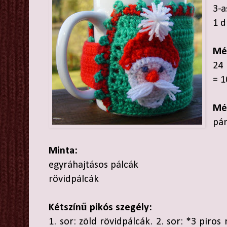
3-a
1 
Mé
24 
= 
Mé
pán
Minta:
egyráhajtásos pálcák
rövidpálcák
Kétszínű pikós szegély:
1. sor: zöld rövidpálcák. 2. sor: *3 piros