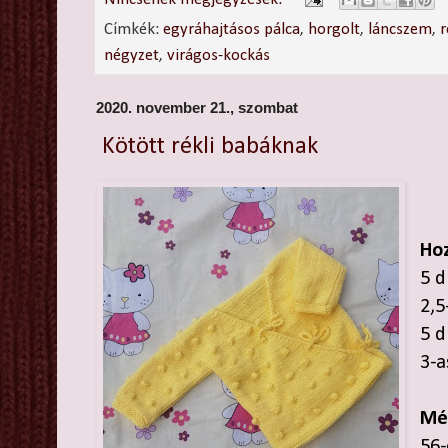
Címkék:
egyráhajtásos pálca
,
horgolt
,
láncszem
,
négyzet
,
virágos-kockás
2020. november 21., szombat
Kötött rékli babáknak
Hoz
5 d
2,5
5 d
3-a
Mé
56-