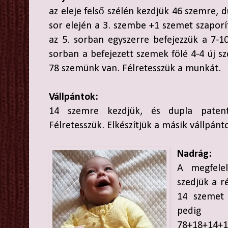
az eleje felső szélén kezdjük 46 szemre,
sor elején a 3. szembe +1 szemet szapo
az 5. sorban egyszerre befejezzük a 7-10
sorban a befejezett szemek fölé 4-4 új s
78 szemünk van. Félretesszük a munkát.
Vállpántok:
14 szemre kezdjük, és dupla patent
Félretesszük. Elkészítjük a másik vállpánto
Nadrág:
A megfele
szedjük a r
14 szemet 
pedig 
78+18+14