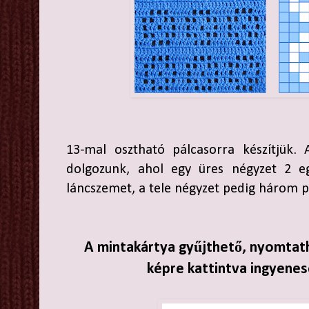
13-mal osztható pálcasorra készítjük. 
dolgozunk, ahol egy üres négyzet 2 eg
láncszemet, a tele négyzet pedig három pá
A mintakártya gyűjthető, nyomtath
képre kattintva ingyenes