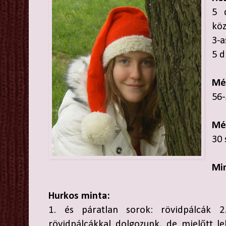
5 
köz
3-a
5 d
Mé
56-
Mé
30 
Mi
Hurkos minta:
1. és páratlan sorok: rövidpálcák 2
rövidpálcákkal dolgozunk, de mielőtt le