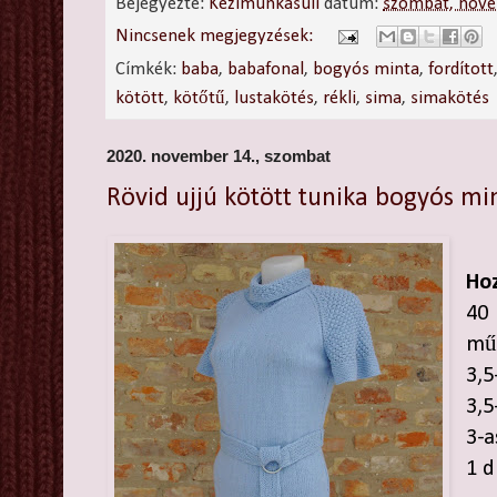
Bejegyezte:
Kézimunkasuli
dátum:
szombat, nove
Nincsenek megjegyzések:
Címkék:
baba
,
babafonal
,
bogyós minta
,
fordított
kötött
,
kötőtű
,
lustakötés
,
rékli
,
sima
,
simakötés
2020. november 14., szombat
Rövid ujjú kötött tunika bogyós mi
Hoz
40
műs
3,5
3,5
3-a
1 d