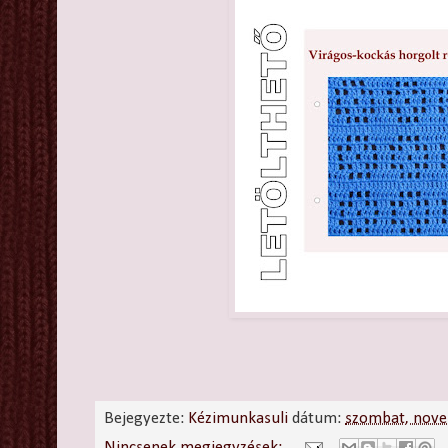
Bejegyezte:
Kézimunkasuli
dátum:
szombat, nove
Nincsenek megjegyzések: