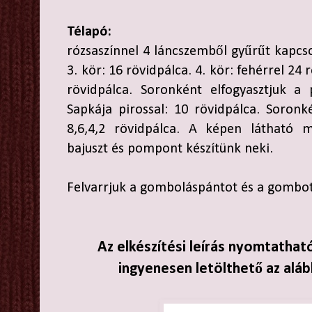
Télapó:
rózsaszínnel 4 láncszemből gyűrűt kapcsol
3. kör: 16 rövidpálca. 4. kör: fehérrel 24 r
rövidpálca. Soronként elfogyasztjuk a p
Sapkája pirossal: 10 rövidpálca. Soronké
8,6,4,2 rövidpálca. A képen látható 
bajuszt és pompont készítünk neki.
Felvarrjuk a gomboláspántot és a gombot
Az elkészítési leírás nyomtathat
ingyenesen letölthető az aláb