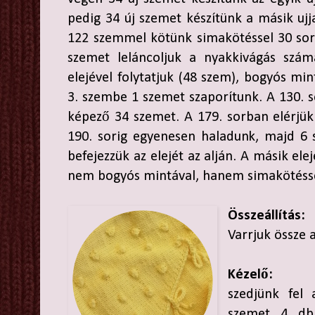
pedig 34 új szemet készítünk a másik ujj
122 szemmel kötünk simakötéssel 30 sor
szemet leláncoljuk a nyakkivágás szám
elejével folytatjuk (48 szem), bogyós mi
3. szembe 1 szemet szaporítunk. A 130. so
képező 34 szemet. A 179. sorban elérjü
190. sorig egyenesen haladunk, majd 6 s
befejezzük az elejét az alján. A másik ele
nem bogyós mintával, hanem simakötésse
Összeállítás:
Varrjuk össze a
Kézelő:
szedjünk fel 
szemet 4 db 