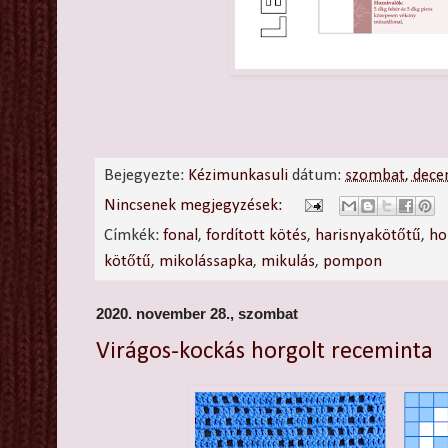
Bejegyezte:
Kézimunkasuli
dátum:
szombat, dece
Nincsenek megjegyzések:
Címkék:
fonal
,
fordított kötés
,
harisnyakötőtű
,
ho
kötőtű
,
mikolássapka
,
mikulás
,
pompon
2020. november 28., szombat
Virágos-kockás horgolt receminta