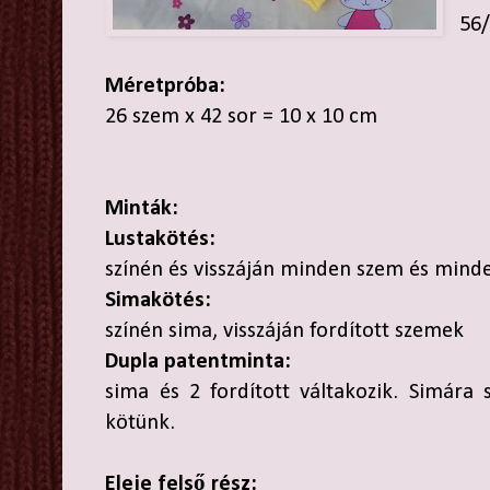
56/
Méretpróba:
26 szem x 42 sor = 10 x 10 cm
Minták:
Lustakötés:
színén és visszáján minden szem és mind
Simakötés:
színén sima, visszáján fordított szemek
Dupla patentminta:
sima és 2 fordított váltakozik. Simára s
kötünk.
Eleje felső rész: