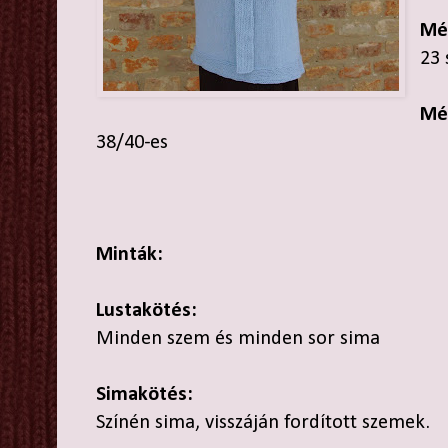
Mé
23 
Mé
38/40-es
Minták:
Lustakötés:
Minden szem és minden sor sima
Simakötés:
Színén sima, visszáján fordított szemek.