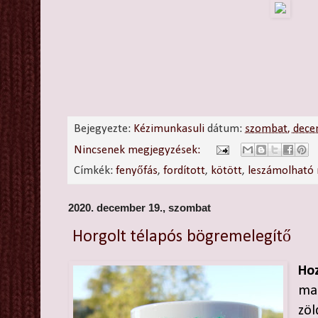
Bejegyezte:
Kézimunkasuli
dátum:
szombat, dece
Nincsenek megjegyzések:
Címkék:
fenyőfás
,
fordított
,
kötött
,
leszámolható 
2020. december 19., szombat
Horgolt télapós bögremelegítő
Hoz
mar
zöl