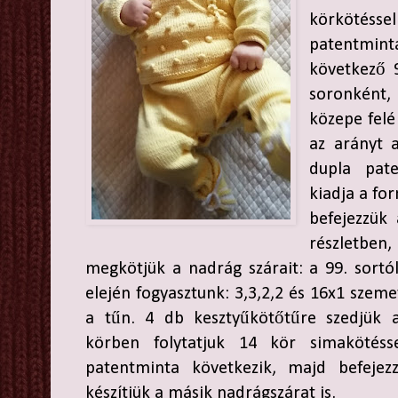
körkötés
patentmint
következő 9
soronként,
közepe felé
az arányt 
dupla pat
kiadja a fo
befejezzük
részletb
megkötjük a nadrág szárait: a 99. sortó
elején fogyasztunk: 3,3,2,2 és 16x1 szem
a tűn. 4 db kesztyűkötőtűre szedjük 
körben folytatjuk 14 kör simakötés
patentminta következik, majd befeje
készítjük a másik nadrágszárat is.