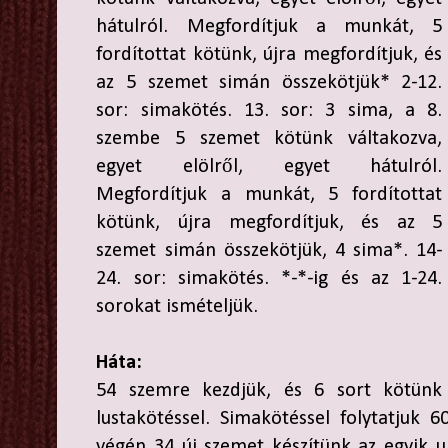
hátulról. Megfordítjuk a munkát, 5
fordítottat kötünk, újra megfordítjuk, és
az 5 szemet simán összekötjük* 2-12.
sor: simakötés. 13. sor: 3 sima, a 8.
szembe 5 szemet kötünk váltakozva,
egyet elölről, egyet hátulról.
Megfordítjuk a munkát, 5 fordítottat
kötünk, újra megfordítjuk, és az 5
szemet simán összekötjük, 4 sima*. 14-
24. sor: simakötés. *-*-ig és az 1-24.
sorokat ismételjük.
Háta:
54 szemre kezdjük, és 6 sort kötünk
lustakötéssel. Simakötéssel folytatjuk 6
végén 34 új szemet készítünk az egyik u