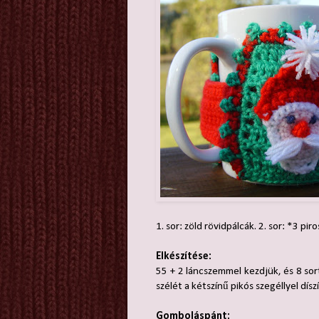
1. sor: zöld rövidpálcák. 2. sor: *3 pir
Elkészítése:
55 + 2 láncszemmel kezdjük, és 8 sort
szélét a kétszínű pikós szegéllyel díszí
Gomboláspánt: