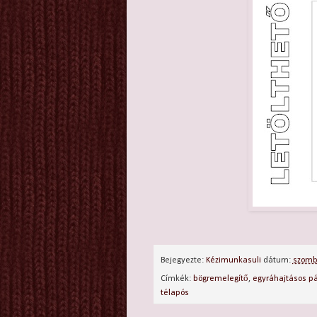
Bejegyezte:
Kézimunkasuli
dátum:
szomb
Címkék:
bögremelegítő
,
egyráhajtásos p
télapós