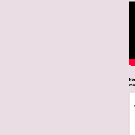
Néz
cs