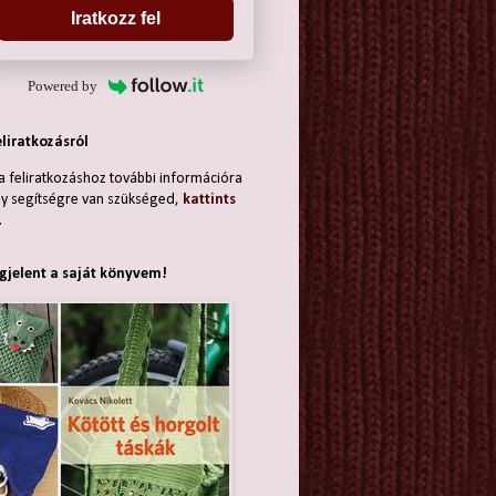
Iratkozz fel
Powered by
eliratkozásról
a feliratkozáshoz további információra
y segítségre van szükséged,
kattints
.
jelent a saját könyvem!