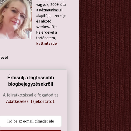
vagyok, 2009. óta
a Kézimunkasuli
alapítója, szerzője
és alkotó
szerkesztője.
Ha érdekel a
történetem,
kattints ide
.
levél
Értesülj a legfrissebb
blogbejegyzésekről!
A feliratkozással elfogadod az
Adatkezelési tájékoztatót
.