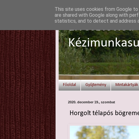
This site uses cookies from Google to d
are shared with Google along with perf
statistics, and to detect and address 
Elvesztetted 
Kézimunkasu
Főoldal
Gyűjtemény
Mintakártyák
2020. december 19., szombat
Horgolt télapós bögreme