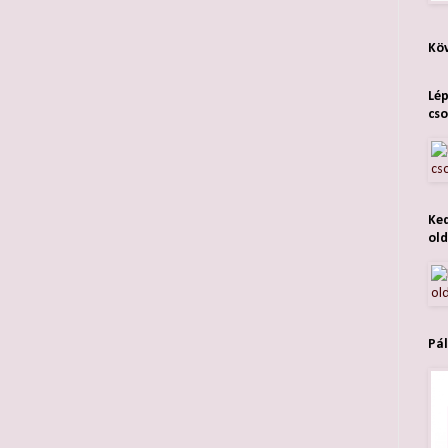
Köv
Lép
cso
Ked
old
Pál