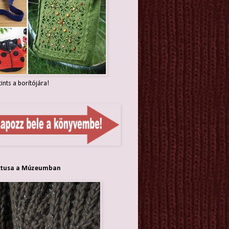
tints a borítójára!
ttusa a Múzeumban