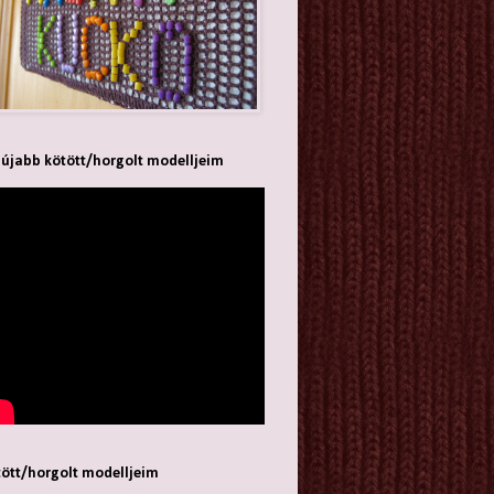
újabb kötött/horgolt modelljeim
ött/horgolt modelljeim