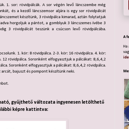
jük. 1. sor: rövidpálcák. A sor végén levő láncszembe még
kát, és a kezdő láncszemsor aljára is egy sor rövidpálcát
láncszemet készítünk, 3 rövidpálca kimarad, aztán folytatjuk
aladva horgoljuk a pántot, a gomblyuk 3 láncszemes ívébe 3
ndig 3 rövidpálcát teszünk a csúcson levő rövidpálcába.
A f
Ha 
vag
solunk. 1. kör: 8 rövidpálca. 2-3. kör: 16 rövidpálca. 4. kör:
ide
la. 12 rövidpálca. Soronként elfogyasztjuk a pálcákat: 8,6,4,2
pálca. Soronként elfogyasztjuk a pálcákat: 8,6,4,2 rövidpálca.
Meg
arcát, bajuszt és pompont készítünk neki.
mbot.
ható, gyűjthető változata ingyenesen letölthető
alábbi képre kattintva: