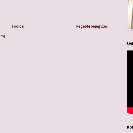
Főoldal
Régebbi bejegyzés
om)
Leg
Köt