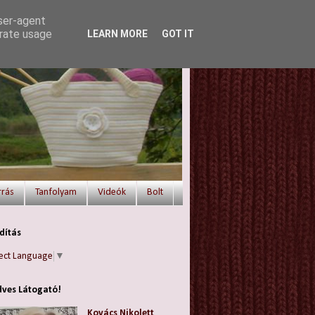
user-agent
erate usage
LEARN MORE
GOT IT
rrás
Tanfolyam
Videók
Bolt
dítás
ect Language
▼
ves Látogató!
Kovács Nikolett