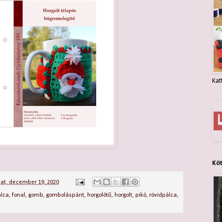
Kat
Kö
at, december 19, 2020
álca
,
fonal
,
gomb
,
gomboláspánt
,
horgolótű
,
horgolt
,
pikó
,
rövidpálca
,