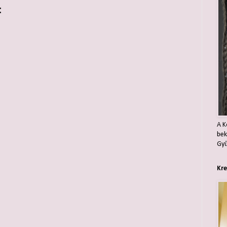
:
A K
bek
Gyű
Kre