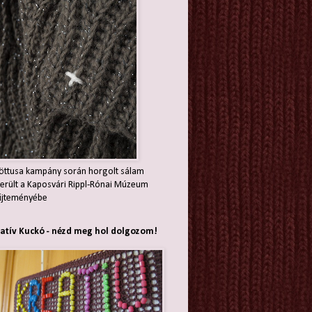
öttusa kampány során horgolt sálam
erült a Kaposvári Rippl-Rónai Múzeum
jteményébe
atív Kuckó - nézd meg hol dolgozom!