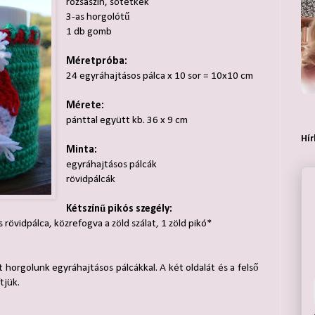
rózsaszín, sötétkék
3-as horgolótű
1 db gomb
Méretpróba:
24 egyráhajtásos pálca x 10 sor = 10x10 cm
Mérete:
pánttal együtt kb. 36 x 9 cm
Hír
Minta:
egyráhajtásos pálcák
rövidpálcák
Kétszínű pikós szegély:
os rövidpálca, közrefogva a zöld szálat, 1 zöld pikó*
 horgolunk egyráhajtásos pálcákkal. A két oldalát és a felső
tjük.