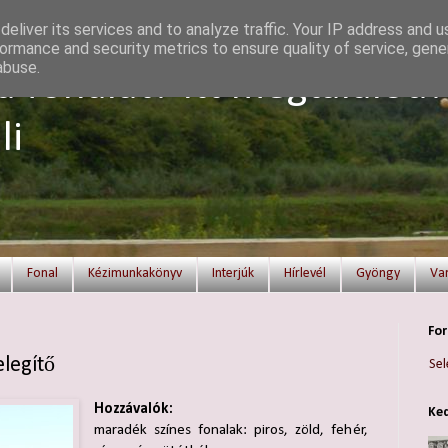
eliver its services and to analyze traffic. Your IP address and 
ormance and security metrics to ensure quality of service, gen
abuse.
a fonalat? Itt megtalálod!
li
Fonal
Kézimunkakönyv
Interjúk
Hírlevél
Gyöngy
Va
For
legítő
Sel
Hozzávalók:
Ked
maradék színes fonalak: piros, zöld, fehér,