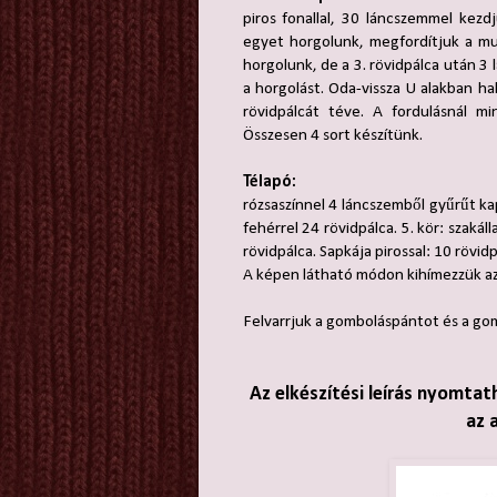
piros fonallal, 30 láncszemmel kezd
egyet horgolunk, megfordítjuk a mun
horgolunk, de a 3. rövidpálca után 3 
a horgolást. Oda-vissza U alakban h
rövidpálcát téve. A fordulásnál mi
Összesen 4 sort készítünk.
Télapó:
rózsaszínnel 4 láncszemből gyűrűt kapc
fehérrel 24 rövidpálca. 5. kör: szakál
rövidpálca. Sapkája pirossal: 10 rövid
A képen látható módon kihímezzük az 
Felvarrjuk a gomboláspántot és a go
Az elkészítési leírás nyomtat
az 