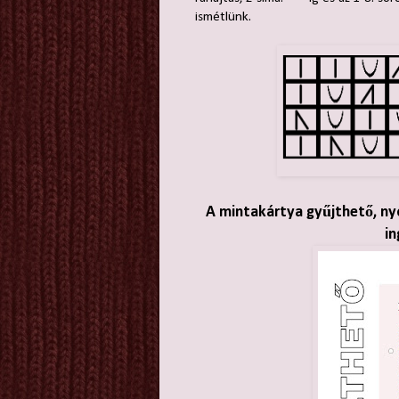
ismétlünk.
A mintakártya gyűjthető, ny
in