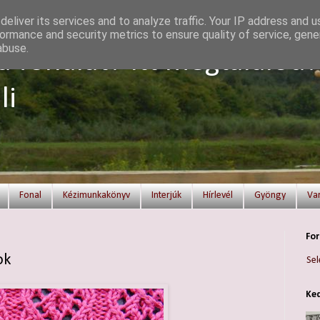
eliver its services and to analyze traffic. Your IP address and 
ormance and security metrics to ensure quality of service, gen
abuse.
a fonalat? Itt megtalálod!
li
Fonal
Kézimunkakönyv
Interjúk
Hírlevél
Gyöngy
Va
For
ok
Sel
Ked