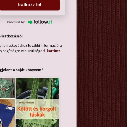
Iratkozz fel
Powered by
eliratkozásról
a feliratkozáshoz további információra
y segítségre van szükséged,
kattints
.
jelent a saját könyvem!