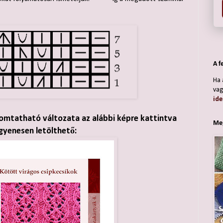
A f
Ha 
vag
ide
omtatható változata az alábbi képre kattintva
Meg
gyenesen letölthető: