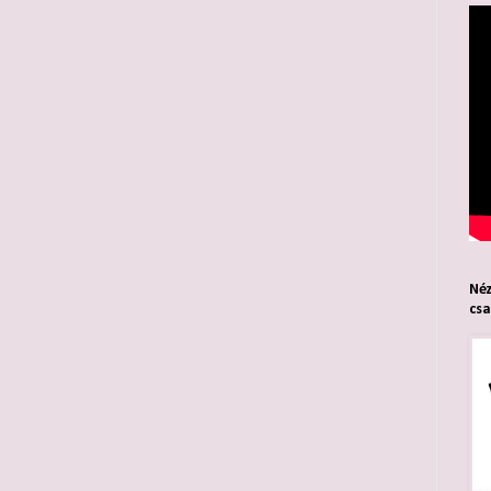
Néz
cs