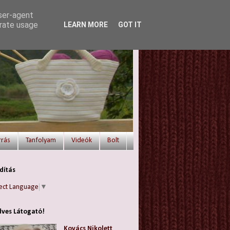
user-agent
erate usage
LEARN MORE
GOT IT
rrás
Tanfolyam
Videók
Bolt
dítás
ect Language
▼
ves Látogató!
Kovács Nikolett