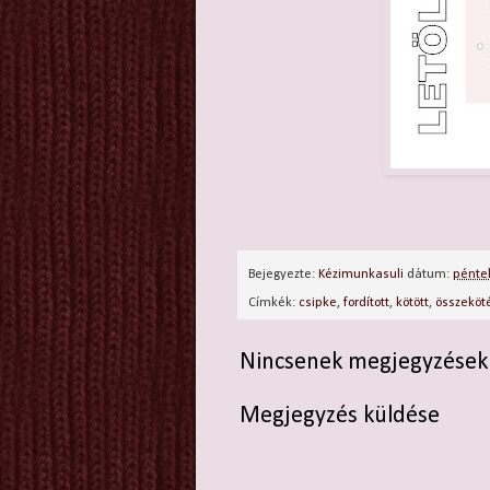
Bejegyezte:
Kézimunkasuli
dátum:
péntek
Címkék:
csipke
,
fordított
,
kötött
,
összeköt
Nincsenek megjegyzések
Megjegyzés küldése