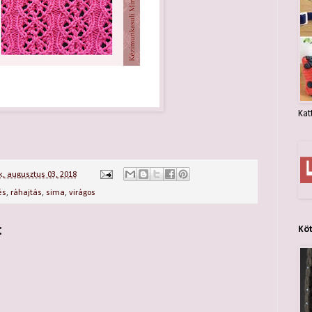
Kat
, augusztus 03, 2018
és
,
ráhajtás
,
sima
,
virágos
:
Kö