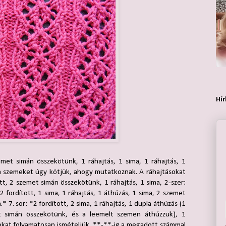
Hír
zemet simán összekötünk, 1 ráhajtás, 1 sima, 1 ráhajtás, 1
: a szemeket úgy kötjük, ahogy mutatkoznak. A ráhajtásokat
ott, 2 szemet simán összekötünk, 1 ráhajtás, 1 sima, 2-szer:
2 fordított, 1 sima, 1 ráhajtás, 1 áthúzás, 1 sima, 2 szemet
* 7. sor: *2 fordított, 2 sima, 1 ráhajtás, 1 dupla áthúzás (1
 simán összekötünk, és a leemelt szemen áthúzzuk), 1
sorokat folyamatosan ismételjük. **-**-ig a megadott számmal