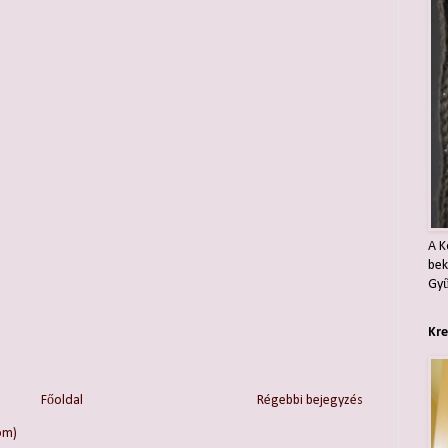
A K
bek
Gyű
Kre
Főoldal
Régebbi bejegyzés
om)