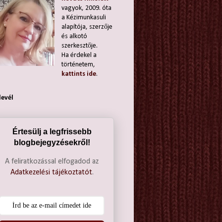
vagyok, 2009. óta
a Kézimunkasuli
alapítója, szerzője
és alkotó
szerkesztője.
Ha érdekel a
történetem,
kattints ide
.
levél
Értesülj a legfrissebb
blogbejegyzésekről!
A feliratkozással elfogadod az
Adatkezelési tájékoztatót
.