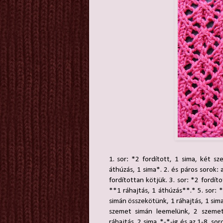
1. sor: *2 fordított, 1 sima, két s
áthúzás, 1 sima*. 2. és páros sorok
fordítottan kötjük. 3. sor: *2 fordít
**1 ráhajtás, 1 áthúzás**.* 5. sor: *
simán összekötünk, 1 ráhajtás, 1 sima.
szemet simán leemelünk, 2 szemet
ráhajtás, 2 sima. *-*-ig és az 1-8. 