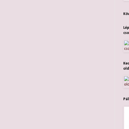
Köv
Lép
cso
Ked
old
Pál