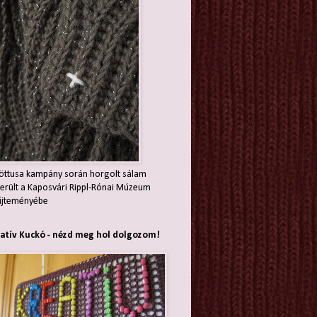
öttusa kampány során horgolt sálam
erült a Kaposvári Rippl-Rónai Múzeum
jteményébe
atív Kuckó - nézd meg hol dolgozom!