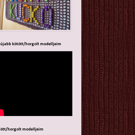
újabb kötött/horgolt modelljeim
ött/horgolt modelljeim