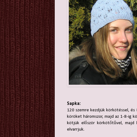
Sapka:
120 szemre kezdjük körkötéssel, és 
köröket háromszor, majd az 1-8-ig k
kötjük először körkötőtűvel, majd
elvarrjuk.