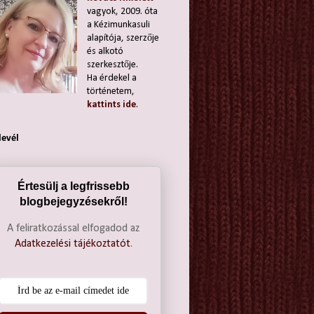
vagyok, 2009. óta
a Kézimunkasuli
alapítója, szerzője
és alkotó
szerkesztője.
Ha érdekel a
történetem,
kattints ide
.
levél
Értesülj a legfrissebb
blogbejegyzésekről!
A feliratkozással elfogadod az
Adatkezelési tájékoztatót
.