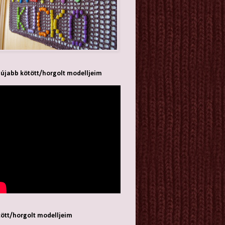
újabb kötött/horgolt modelljeim
ött/horgolt modelljeim