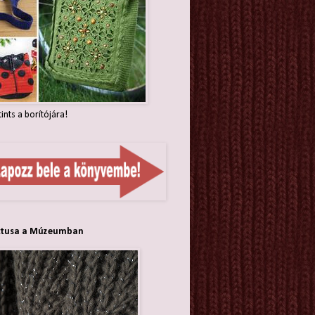
tints a borítójára!
ttusa a Múzeumban