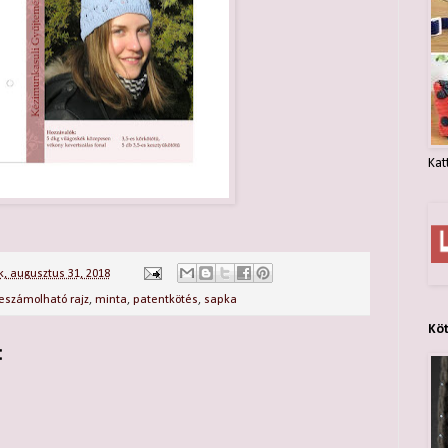
Kat
, augusztus 31, 2018
leszámolható rajz
,
minta
,
patentkötés
,
sapka
Kö
: