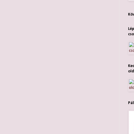
Köv
Lép
cso
Ked
old
Pál