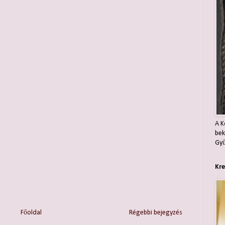
A K
bek
Gyű
Kre
Főoldal
Régebbi bejegyzés