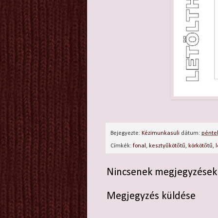
Bejegyezte:
Kézimunkasuli
dátum:
péntek
Címkék:
fonal
,
kesztyűkötőtű
,
körkötőtű
,
Nincsenek megjegyzések
Megjegyzés küldése