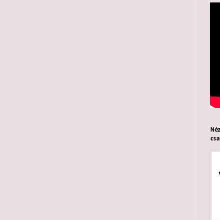
Néz
cs