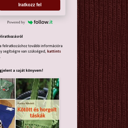
Iratkozz fel
Powered by
eliratkozásról
a feliratkozáshoz további információra
y segítségre van szükséged,
kattints
.
jelent a saját könyvem!