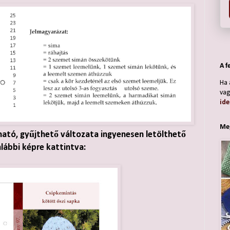
A f
Ha 
vag
ide
Meg
ható, gyűjthető változata ingyenesen letölthető
alábbi képre kattintva: