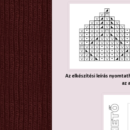
Az elkészítési leírás nyomtat
az 