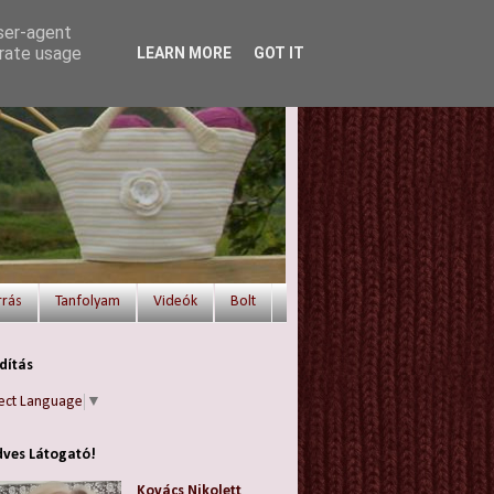
user-agent
erate usage
LEARN MORE
GOT IT
rrás
Tanfolyam
Videók
Bolt
dítás
ect Language
▼
ves Látogató!
Kovács Nikolett