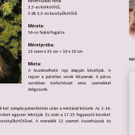
kevertszálas fonal
3,5-es körkötőtű,
5 db 3,5-es kesztyűkötőtű
Mérete:
56-os fejkörfogatra
Méretpróba:
23 szem x 33 sor = 10 x 10 cm
Hír
Minta:
A leszámolható rajz alapján készítjük. A
rajzon a páratlan sorok látszanak. A páros
sorokban körkötéssel sima szemekkel
dolgozunk.
8 kör szimpla patentkötés után a mintával kötünk. Az 1-16.
öröket egyszer lekötjük. Ez után a 17-25 fogyasztó köröket
 kesztyűkötőtűvel. A maradék 12 szemet összehúzzuk és