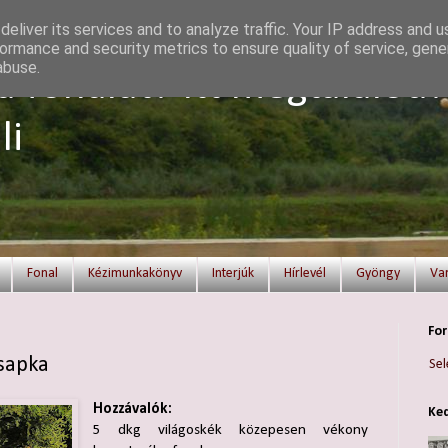
eliver its services and to analyze traffic. Your IP address and 
ormance and security metrics to ensure quality of service, gen
abuse.
a fonalat? Itt megtalálod!
li
Fonal
Kézimunkakönyv
Interjúk
Hírlevél
Gyöngy
Va
For
 sapka
Sel
Hozzávalók:
Ked
5 dkg világoskék közepesen vékony