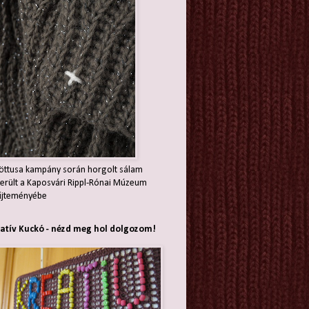
öttusa kampány során horgolt sálam
erült a Kaposvári Rippl-Rónai Múzeum
jteményébe
atív Kuckó - nézd meg hol dolgozom!