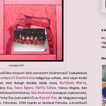
A f
Ha 
vag
ide
Meg
szalagavató
elődési Központ által szervezett Divattervező Szabadiskola
Budapesti Divatiskola
) hallgatója voltam, ahol olyan kiváló
tam, mint Balogh Rozália, Kádár Anna,
Kisfaludy Márta
,
záros Éva,
Szűcs Ágnes
,
Pálffy Szilvia
, Vámos Magda, Bán
művészettörténész),
Kun Andrásné
(ruhaipari szakmérnök),
irityi Éva (színszakértő) és
Bajczár Éva
, aki Magyarországot
n, Párizsban. 1994 nyarán az Iskolával Párizsba, a következő