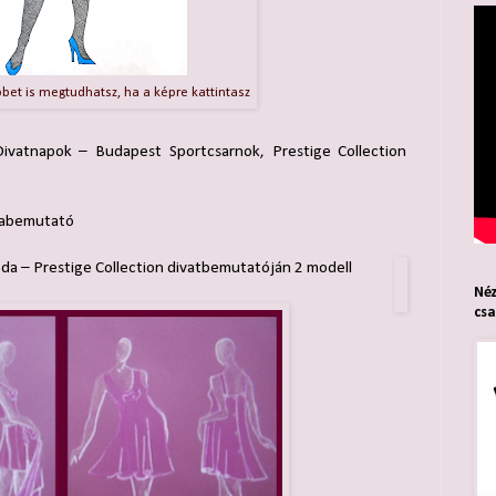
öbbet is megtudhatsz, ha a képre kattintasz
ivatnapok – Budapest Sportcsarnok, Prestige Collection
sgabemutató
oda – Prestige Collection divatbemutatóján 2 modell
Néz
cs