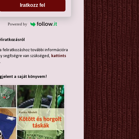
Iratkozz fel
Powered by
eliratkozásról
a feliratkozáshoz további információra
y segítségre van szükséged,
kattints
.
jelent a saját könyvem!