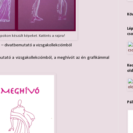
Köv
Lép
cso
okon készült képeket. Kattints a rajzra!
 – divatbemutató a vizsgakollekciómból
utató a vizsgakollekciómból, a meghívót az én grafikámmal
Ked
old
Pál