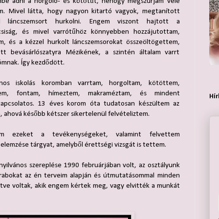
be adni a horgoló- és kötőtűt, nehogy megszúrjam vele
. Mivel látta, hogy nagyon kitartó vagyok, megtanított
el láncszemsort hurkolni. Engem viszont hajtott a
csiság, és mivel varrótűhöz könnyebben hozzájutottam,
m, és a kézzel hurkolt láncszemsorokat összeöltögettem,
ett bevásárlószatyra Mézikének, a szintén általam varrt
mnak. Így kezdődött.
ános iskolás koromban varrtam, horgoltam, kötöttem,
tem, fontam, hímeztem, makraméztam, és mindent
Hír
el kapcsolatos. 13 éves korom óta tudatosan készültem az
, ahová később kétszer sikertelenül felvételiztem.
tam ezeket a tevékenységeket, valamint felvettem
elemzése tárgyat, amelyből érettségi vizsgát is tettem.
nyilvános szereplése 1990 februárjában volt, az osztályunk
arabokat az én terveim alapján és útmutatásommal minden
letve voltak, akik engem kértek meg, vagy elvitték a munkát