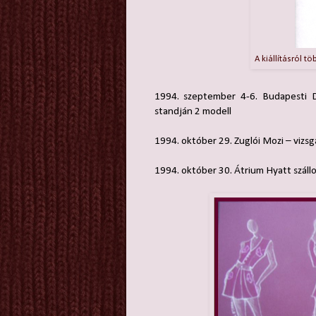
A kiállításról t
1994. szeptember 4-6. Budapesti D
standján 2 modell
1994. október 29. Zuglói Mozi – viz
1994. október 30. Átrium Hyatt száll