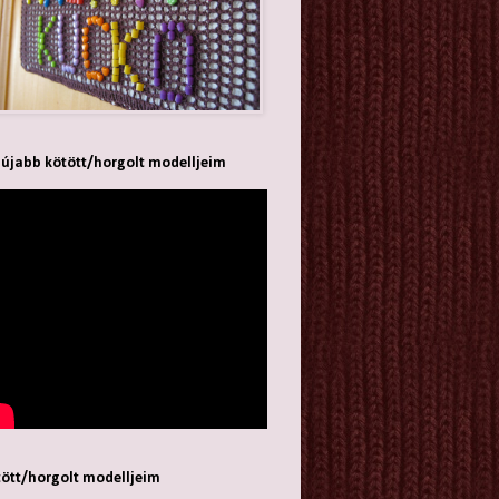
újabb kötött/horgolt modelljeim
ött/horgolt modelljeim