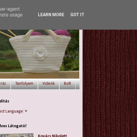
user-agent
erate usage
LEARN MORE
GOT IT
rrás
Tanfolyam
Videók
Bolt
dítás
ect Language
▼
ves Látogató!
Kovács Nikolett