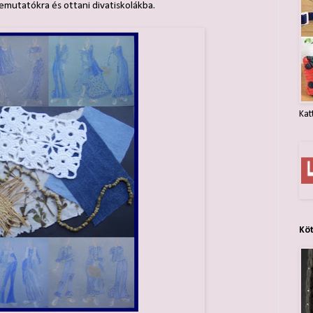
mutatókra és ottani divatiskolákba.
Kat
Kö