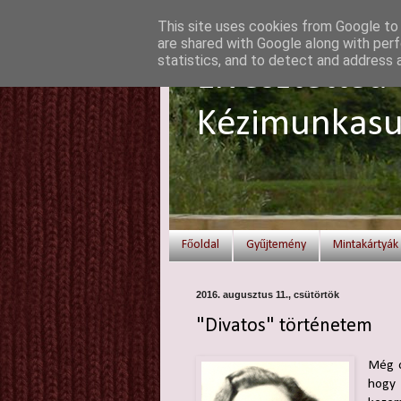
This site uses cookies from Google to d
are shared with Google along with perf
statistics, and to detect and address 
Elvesztetted 
Kézimunkasu
Főoldal
Gyűjtemény
Mintakártyák
2016. augusztus 11., csütörtök
"Divatos" történetem
Még ó
hogy 