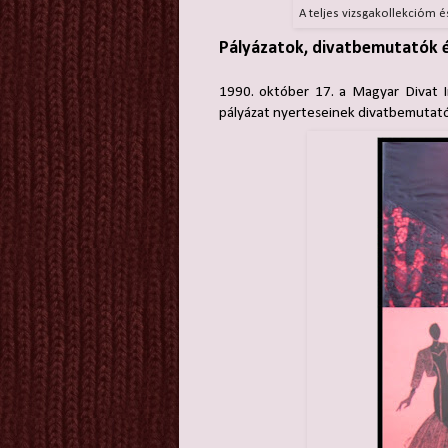
A teljes vizsgakollekcióm 
Pályázatok, divatbemutatók és
1990. október 17. a Magyar Divat Int
pályázat nyerteseinek divatbemutat