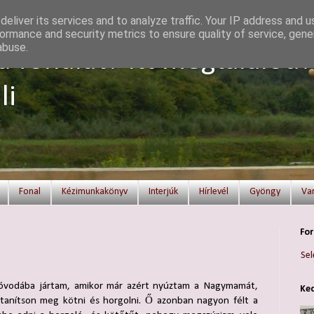
eliver its services and to analyze traffic. Your IP address and 
ormance and security metrics to ensure quality of service, gen
abuse.
a fonalat? Itt megtalálod!
li
Fonal
Kézimunkakönyv
Interjúk
Hírlevél
Gyöngy
Va
For
Sel
vodába jártam, amikor már azért nyúztam a Nagymamát,
Ked
tanítson meg kötni és horgolni. Ő azonban nagyon félt a