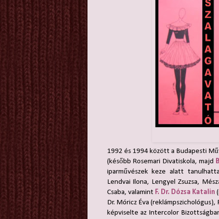
1992 és 1994 között a Budapesti Műv
(később Rosemari Divatiskola, majd
iparművészek keze alatt tanulhat
Lendvai Ilona, Lengyel Zsuzsa, Més
Csaba, valamint
F. Dr. Dózsa Katalin
(
Dr. Móricz Éva (reklámpszichológus), P
képviselte az Intercolor Bizottságba