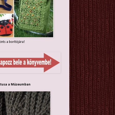
tints a borítójára!
ttusa a Múzeumban