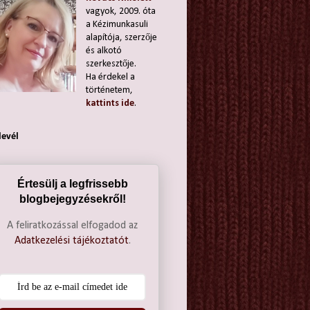
vagyok, 2009. óta
a Kézimunkasuli
alapítója, szerzője
és alkotó
szerkesztője.
Ha érdekel a
történetem,
kattints ide
.
levél
Értesülj a legfrissebb
blogbejegyzésekről!
A feliratkozással elfogadod az
Adatkezelési tájékoztatót
.