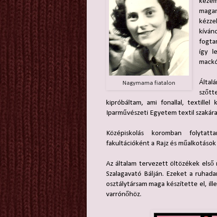
kezem
magam
kézz
kíván
fogta
így l
mackó
Által
Nagymama fiatalon
szőt
kipróbáltam, ami fonallal, textill
Iparművészeti Egyetem textil szakára
Középiskolás koromban folytat
fakultációként a Rajz és műalkotások 
Az általam tervezett öltözékek első 
Szalagavató Bálján. Ezeket a ruhad
osztálytársam maga készítette el, il
varrónőhöz.