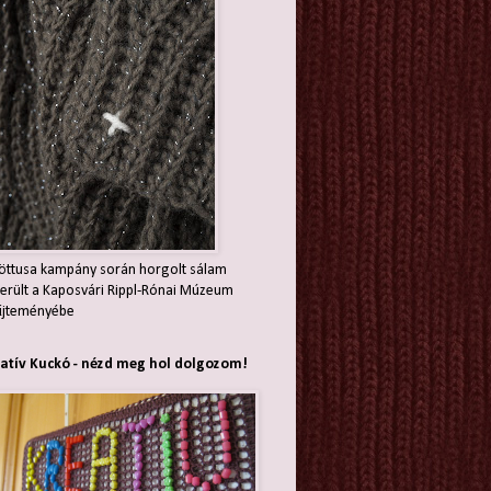
öttusa kampány során horgolt sálam
erült a Kaposvári Rippl-Rónai Múzeum
jteményébe
atív Kuckó - nézd meg hol dolgozom!