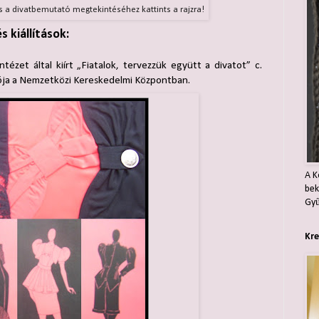
és a divatbemutató megtekintéséhez kattints a rajzra!
 kiállítások:
ézet által kiírt „Fiatalok, tervezzük együtt a divatot” c.
ója a Nemzetközi Kereskedelmi Központban.
A K
bek
Gyű
Kre