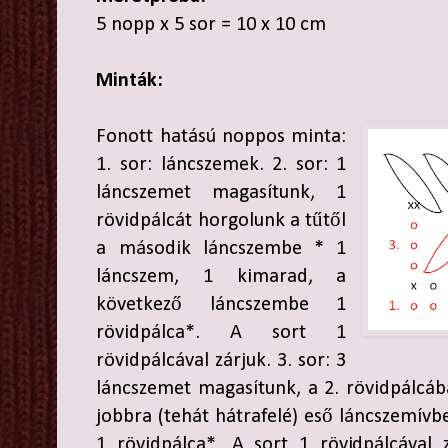
5 nopp x 5 sor = 10 x 10 cm
Minták:
Fonott hatású noppos minta:
1. sor: láncszemek. 2. sor: 1
láncszemet magasítunk, 1
rövidpálcát horgolunk a tűtől
a második láncszembe * 1
láncszem, 1 kimarad, a
következő láncszembe 1
rövidpálca*. A sort 1
rövidpálcával zárjuk. 3. sor: 3
láncszemet magasítunk, a 2. rövidpálcába
jobbra (tehát hátrafelé) eső láncszemívb
1 rövidpálca*. A sort 1 rövidpálcával 