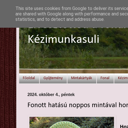
This site uses cookies from Google to deliver its servic
are shared with Google along with performance and secur
statistics, and to detect and address abuse.
Elvesztetted a fonal
Kézimunkasuli
Főoldal
Gyűjtemény
Mintakártyák
Fonal
Kézim
2024. október 4., péntek
Fonott hatású noppos mintával hor
Hoz