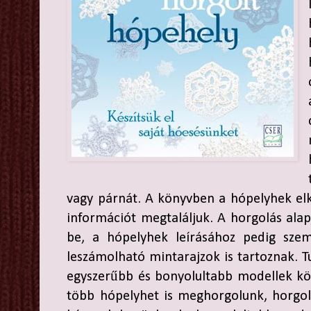
vagy párnát. A könyvben a hópelyhek elk
információt megtaláljuk. A horgolás alap
be, a hópelyhek leírásához pedig szem
leszámolható mintarajzok is tartoznak. 
egyszerűbb és bonyolultabb modellek kö
több hópelyhet is meghorgolunk, horgol