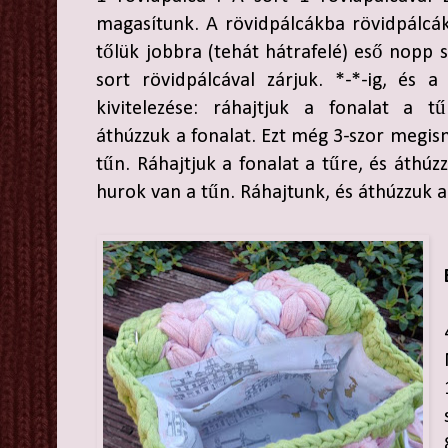
magasítunk. A rövidpálcákba rövidpálcá
tőlük jobbra (tehát hátrafelé) eső nopp
sort rövidpálcával zárjuk. *-*-ig, és 
kivitelezése: ráhajtjuk a fonalat a t
áthúzzuk a fonalat. Ezt még 3-szor megis
tűn. Ráhajtjuk a fonalat a tűre, és áthúz
hurok van a tűn. Ráhajtunk, és áthúzzuk 