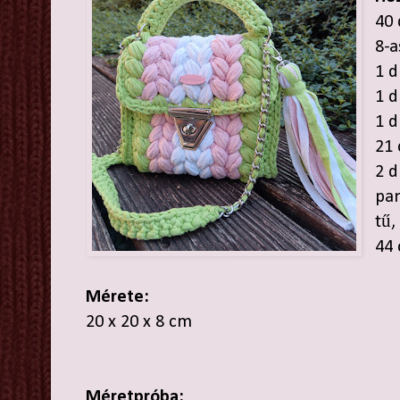
40 
8-a
1 d
1 d
1 d
21
2 d
pa
tű,
44 
Mérete:
20 x 20 x 8 cm
Méretpróba: