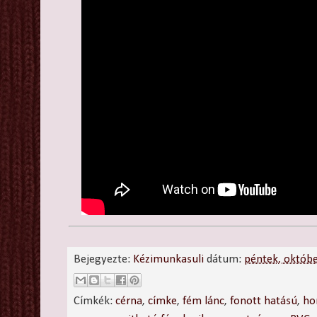
Bejegyezte:
Kézimunkasuli
dátum:
péntek, októb
Címkék:
cérna
,
címke
,
fém lánc
,
fonott hatású
,
ho