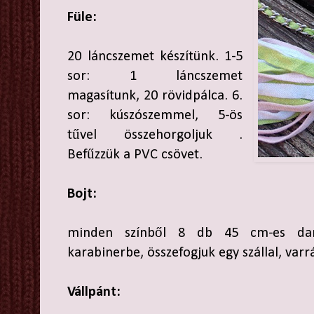
Füle:
20 láncszemet készítünk. 1-5
sor: 1 láncszemet
magasítunk, 20 rövidpálca. 6.
sor: kúszószemmel, 5-ös
tűvel összehorgoljuk .
Befűzzük a PVC csövet.
Bojt:
minden színből 8 db 45 cm-es dar
karabinerbe, összefogjuk egy szállal, varrá
Vállpánt: