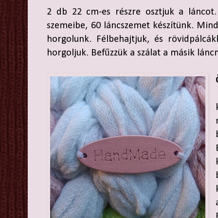
2 db 22 cm-es részre osztjuk a láncot.
szemeibe, 60 láncszemet készítünk. Min
horgolunk. Félbehajtjuk, és rövidpálcá
horgoljuk. Befűzzük a szálat a másik lánc