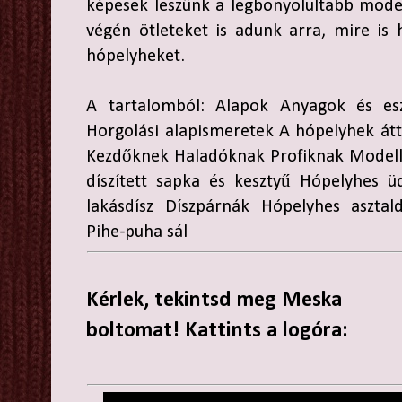
képesek leszünk a legbonyolultabb modell
végén ötleteket is adunk arra, mire is
hópelyheket.
A tartalomból: Alapok Anyagok és esz
Horgolási alapismeretek A hópelyhek átt
Kezdőknek Haladóknak Profiknak Modell
díszített sapka és kesztyű Hópelyhes ü
lakásdísz Díszpárnák Hópelyhes asztal
Pihe-puha sál
Kérlek, tekintsd meg Meska
boltomat! Kattints a logóra: