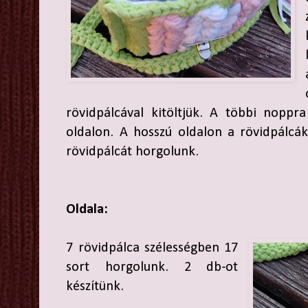
rövidpálcával kitöltjük. A többi noppr
oldalon. A hosszú oldalon a rövidpálcá
rövidpálcát horgolunk.
Oldala:
7 rövidpálca szélességben 17
sort horgolunk. 2 db-ot
készítünk.