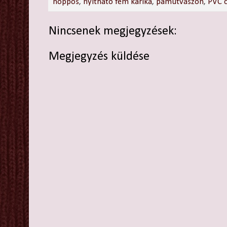
noppos
,
nyitható fém karika
,
pamutvászon
,
PVC 
Nincsenek megjegyzések:
Megjegyzés küldése