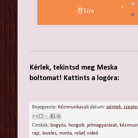
Kérlek, tekintsd meg Meska
boltomat! Kattints a logóra:
Bejegyezte:
Kézimunkasuli
dátum:
péntek, szept
Címkék:
bogyós
,
horgolt
,
jelmagyarázat
,
kézimun
rajz
,
leveles
,
minta
,
relief
,
videó