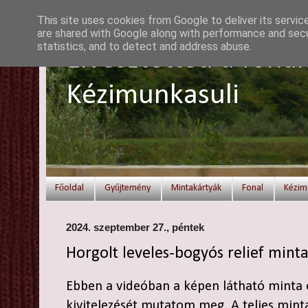
This site uses cookies from Google to deliver its servic
are shared with Google along with performance and secur
statistics, and to detect and address abuse.
Elvesztetted a fonal
Kézimunkasuli
Főoldal
Gyűjtemény
Mintakártyák
Fonal
Kézim
2024. szeptember 27., péntek
Horgolt leveles-bogyós relief minta
Ebben a videóban a képen látható minta 
kivitelezését mutatom meg. A teljes mint