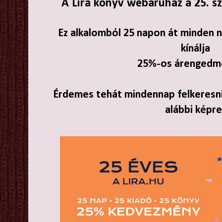
A Líra könyv webáruház a 25. sz
Ez alkalomból 25 napon át minden 
kínálja
25%-os árengedm
Érdemes tehát mindennap felkeresni a
alábbi képre