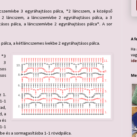
cszemívbe 3 egyráhajtásos pálca, *2 láncszem, a középső
. 2 láncszem, a láncszemívbe 2 egyráhajtásos pálca, a 3
tásos pálca, a láncszemívbe 2 egyráhajtásos pálca*. A sor
A f
pálca, a kétláncszemes ívekbe 2 egyráhajtásos pálca.
Ha 
vag
 *3
ide
, 3
sos
sos
Meg
 1.
1-1
rad,
d, a
a és
1-1
vbe és a sormagasításba 1-1 rövidpálca.