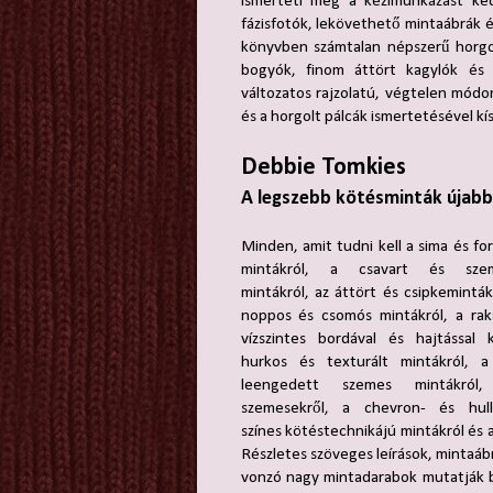
ismerteti meg a kézimunkázást ked
fázisfotók, lekövethető mintaábrák é
könyvben számtalan népszerű horgo
bogyók, finom áttört kagylók és há
változatos rajzolatú, végtelen módo
és a horgolt pálcák ismertetésével kí
Debbie Tomkies
A legszebb kötésminták újabb
Minden, amit tudni kell a sima és fo
mintákról, a csavart és szemá
mintákról, az áttört és csipkeminták
noppos és csomós mintákról, a raká
vízszintes bordával és hajtással k
hurkos és texturált mintákról, 
leengedett szemes mintákról
szemesekről, a chevron- és hull
színes kötéstechnikájú mintákról és a
Részletes szöveges leírások, mintaáb
vonzó nagy mintadarabok mutatják 