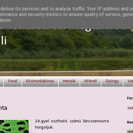
eliver its services and to analyze traffic. Your IP address and 
ormance and security metrics to ensure quality of service, gen
abuse.
a fonalat? Itt megtalálod!
li
Fonal
Kézimunkakönyv
Interjúk
Hírlevél
Gyöngy
Va
For
nta
Sel
24-gyel osztható számú láncszemsorra
Ked
horgoljuk.