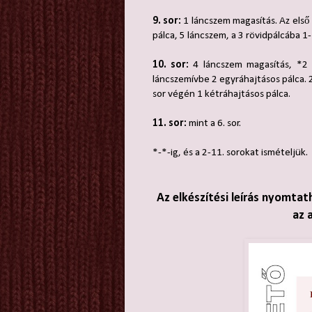
9. sor:
1 láncszem magasítás. Az első 
pálca, 5 láncszem, a 3 rövidpálcába 1
10. sor:
4 láncszem magasítás, *2 l
láncszemívbe 2 egyráhajtásos pálca. 
sor végén 1 kétráhajtásos pálca.
11. sor:
mint a 6. sor.
*-*-ig, és a 2-11. sorokat ismételjük.
Az elkészítési leírás nyomtat
az 