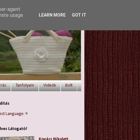
user-agent
erate usage
LEARN MORE
GOT IT
rrás
Tanfolyam
Videók
Bolt
dítás
ect Language
▼
ves Látogató!
Kovács Nikolett