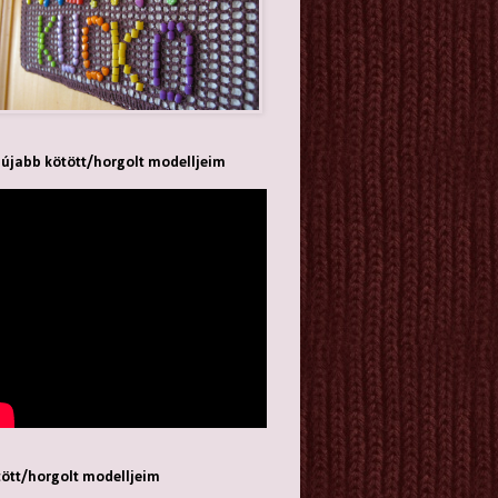
újabb kötött/horgolt modelljeim
ött/horgolt modelljeim