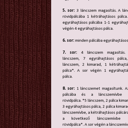
5. sor:
3 láncszem magasítás. A lán
rövidpálcába 1 kétráhajtásos pálca
egyráhajtásos pálcába 1-1 egyráhaj
végén 4 egyráhajtásos pálca.
6. sor:
minden pálcába egyráhajtásos 
7. sor:
4 láncszem magasítás.
láncszem, 7 egyráhajtásos pálca
láncszem, 2 kimarad, 1 kétráhajtá
pálca*. A sor végén 1 egyráhajtá
pálca.
8. sor:
1 láncszemet magasítunk. Az
pálcába és a láncszemívbe 
rövidpálca. *5 láncszem, 2 pálca kima
3 egyráhajtásos pálca, 2 pálca kimara
láncszemívbe, a kétráhajtásos pálcár
a következő láncszemívbe 
rövidpálca*. A sor végén a láncszemí