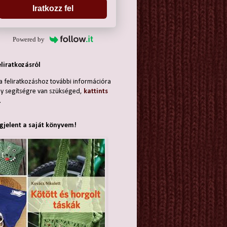
Iratkozz fel
Powered by
eliratkozásról
a feliratkozáshoz további információra
y segítségre van szükséged,
kattints
.
jelent a saját könyvem!