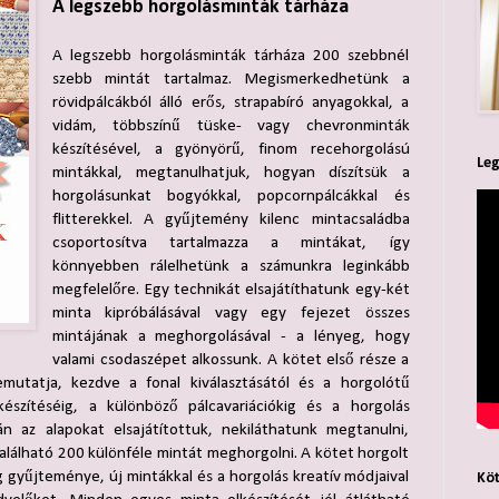
A legszebb horgolásminták tárháza
A legszebb horgolásminták tárháza 200 szebbnél
szebb mintát tartalmaz. Megismerkedhetünk a
rövidpálcákból álló erős, strapabíró anyagokkal, a
vidám, többszínű tüske- vagy chevronminták
készítésével, a gyönyörű, finom recehorgolású
Leg
mintákkal, megtanulhatjuk, hogyan díszítsük a
horgolásunkat bogyókkal, popcornpálcákkal és
flitterekkel. A gyűjtemény kilenc mintacsaládba
csoportosítva tartalmazza a mintákat, így
könnyebben rálelhetünk a számunkra leginkább
megfelelőre. Egy technikát elsajátíthatunk egy-két
minta kipróbálásával vagy egy fejezet összes
mintájának a meghorgolásával - a lényeg, hogy
valami csodaszépet alkossunk. A kötet első része a
emutatja, kezdve a fonal kiválasztásától és a horgolótű
készítéséig, a különböző pálcavariációkig és a horgolás
 az alapokat elsajátítottuk, nekiláthatunk megtanulni,
lálható 200 különféle mintát meghorgolni. A kötet horgolt
 gyűjteménye, új mintákkal és a horgolás kreatív módjaival
Köt