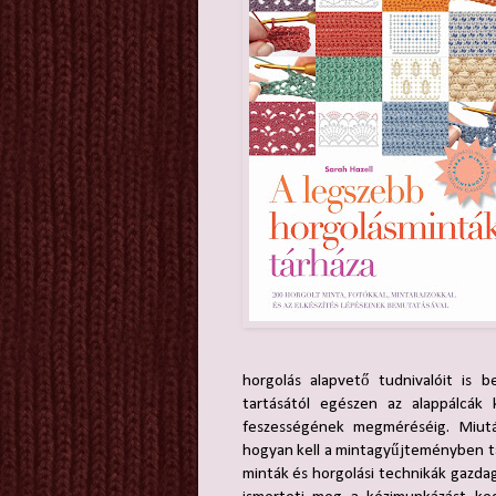
horgolás alapvető tudnivalóit is b
tartásától egészen az alappálcák 
feszességének megméréséig. Miután
hogyan kell a mintagyűjteményben ta
minták és horgolási technikák gazdag