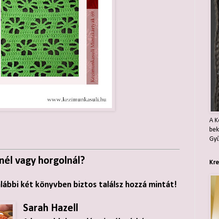
A K
bek
Gyű
nél vagy horgolnál?
Kre
alábbi két könyvben biztos találsz hozzá mintát!
Sarah Hazell