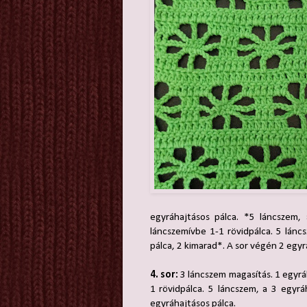
egyráhajtásos pálca. *5 láncszem,
láncszemívbe 1-1 rövidpálca. 5 lánc
pálca, 2 kimarad*. A sor végén 2 egyr
4. sor:
3 láncszem magasítás. 1 egyráh
1 rövidpálca. 5 láncszem, a 3 egyr
egyráhajtásos pálca.