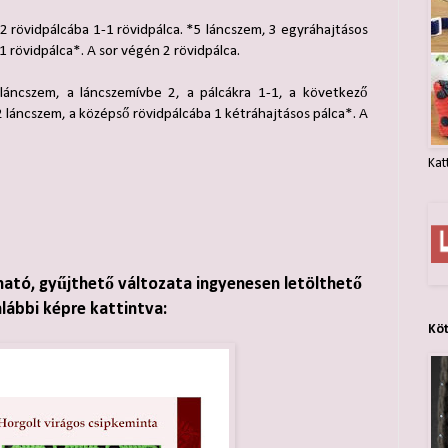
2 rövidpálcába 1-1 rövidpálca. *5 láncszem, 3 egyráhajtásos
-1 rövidpálca*. A sor végén 2 rövidpálca.
áncszem, a láncszemívbe 2, a pálcákra 1-1, a következő
2 láncszem, a középső rövidpálcába 1 kétráhajtásos pálca*. A
Kat
ható, gyűjthető változata ingyenesen letölthető
alábbi képre kattintva:
Kö