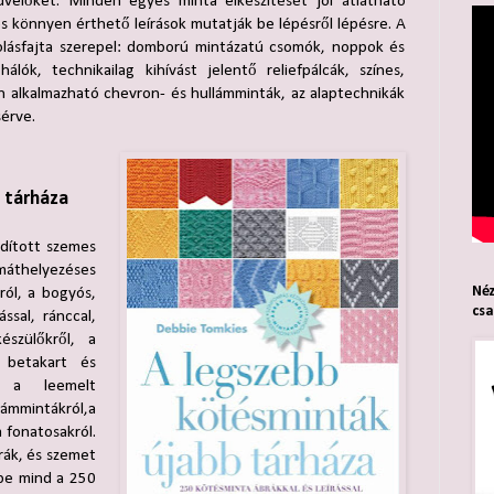
velőket. Minden egyes minta elkészítését jól átlátható
s könnyen érthető leírások mutatják be lépésről lépésre. A
lásfajta szerepel: domború mintázatú csomók, noppok és
lók, technikailag kihívást jelentő reliefpálcák, színes,
n alkalmazható chevron- és hullámminták, az alaptechnikák
sérve.
 tárháza
rdított szemes
thelyezéses
Néz
ról, a bogyós,
cs
ssal, ránccal,
észülőkről, a
a betakart és
, a leemelt
ámmintákról,a
 fonatosakról.
rák, és szemet
be mind a 250