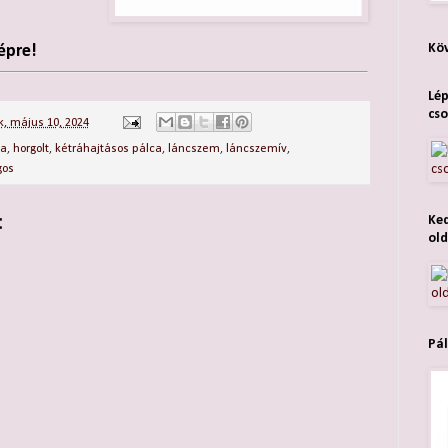
Köv
épre!
Lép
cso
, május 10, 2024
ca
,
horgolt
,
kétráhajtásos pálca
,
láncszem
,
láncszemív
,
gos
:
Ked
old
Pál