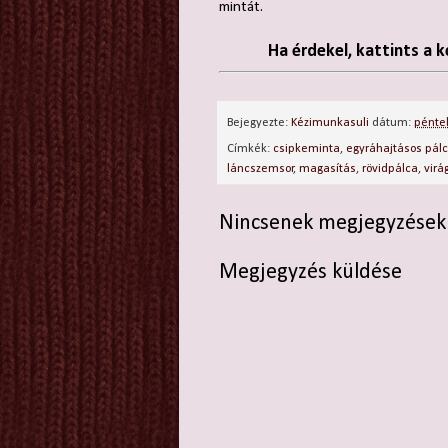
mintát.
Ha érdekel, kattints a k
Bejegyezte:
Kézimunkasuli
dátum:
péntek
Címkék:
csipkeminta
,
egyráhajtásos pál
láncszemsor
,
magasítás
,
rövidpálca
,
virá
Nincsenek megjegyzések
Megjegyzés küldése