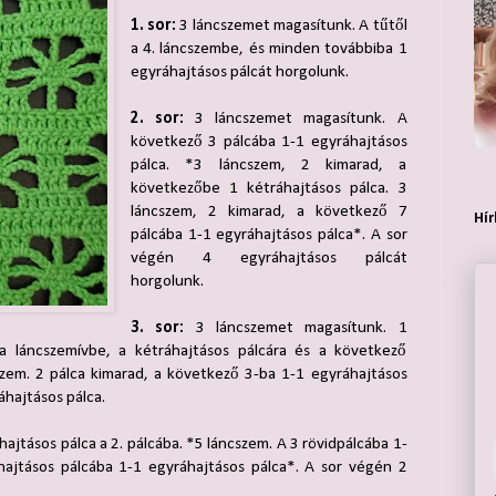
1. sor:
3 láncszemet magasítunk. A tűtől
a 4. láncszembe, és minden továbbiba 1
egyráhajtásos pálcát horgolunk.
2. sor:
3 láncszemet magasítunk. A
következő 3 pálcába 1-1 egyráhajtásos
pálca. *3 láncszem, 2 kimarad, a
következőbe 1 kétráhajtásos pálca. 3
láncszem, 2 kimarad, a következő 7
Hír
pálcába 1-1 egyráhajtásos pálca*. A sor
végén 4 egyráhajtásos pálcát
horgolunk.
3. sor:
3 láncszemet magasítunk. 1
 a láncszemívbe, a kétráhajtásos pálcára és a következő
szem. 2 pálca kimarad, a következő 3-ba 1-1 egyráhajtásos
áhajtásos pálca.
ajtásos pálca a 2. pálcába. *5 láncszem. A 3 rövidpálcába 1-
áhajtásos pálcába 1-1 egyráhajtásos pálca*. A sor végén 2