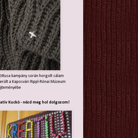
öttusa kampány során horgolt sálam
erült a Kaposvári Rippl-Rónai Múzeum
jteményébe
atív Kuckó - nézd meg hol dolgozom!