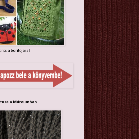
tints a borítójára!
ttusa a Múzeumban