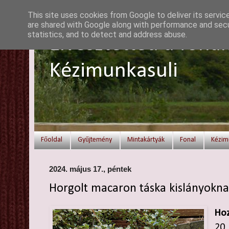
This site uses cookies from Google to deliver its servic
are shared with Google along with performance and secur
statistics, and to detect and address abuse.
Elvesztetted a fonal
Kézimunkasuli
Főoldal
Gyűjtemény
Mintakártyák
Fonal
Kézim
2024. május 17., péntek
Horgolt macaron táska kislányokn
Ho
20