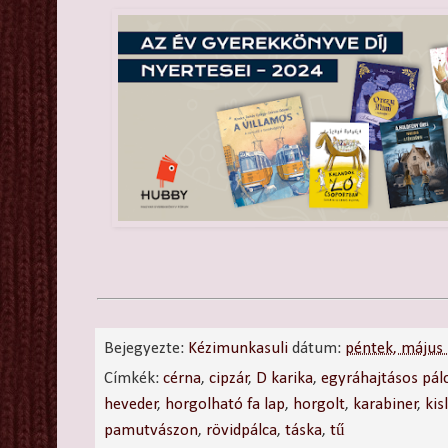
Bejegyezte:
Kézimunkasuli
dátum:
péntek, május
Címkék:
cérna
,
cipzár
,
D karika
,
egyráhajtásos pál
heveder
,
horgolható fa lap
,
horgolt
,
karabiner
,
kis
pamutvászon
,
rövidpálca
,
táska
,
tű