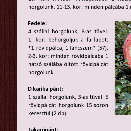
horgolunk. 11-13. kör: minden pálcába 1 r
Fedele:
4 szállal horgolunk, 8-as tűvel.
1. kör: behorgoljuk a fa lapot:
*1 rövidpálca, 1 láncszem* (57).
2-3. kör: minden rövidpálcába 1
hátsó szálába öltött rövidpálcát
horgolunk.
D karika pánt:
1 szállal horgolunk, 3-as tűvel. 5
rövidpálcát horgolunk 15 soron
keresztül (2 db).
Takarópánt: