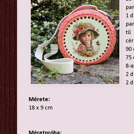
pam
1 d
pa
tű
cé
90 
75 
8-a
2 d
2 d
Mérete:
18 x 9 cm
Méretpróba: