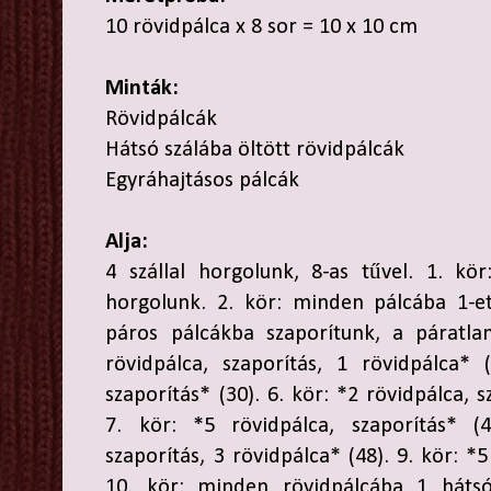
10 rövidpálca x 8 sor = 10 x 10 cm
Minták:
Rövidpálcák
Hátsó szálába öltött rövidpálcák
Egyráhajtásos pálcák
Alja:
4 szállal horgolunk, 8-as tűvel. 1. kö
horgolunk. 2. kör: minden pálcába 1-et
páros pálcákba szaporítunk, a páratla
rövidpálca, szaporítás, 1 rövidpálca* 
szaporítás* (30). 6. kör: *2 rövidpálca, s
7. kör: *5 rövidpálca, szaporítás* (4
szaporítás, 3 rövidpálca* (48). 9. kör: *5
10. kör: minden rövidpálcába 1 hátsó 