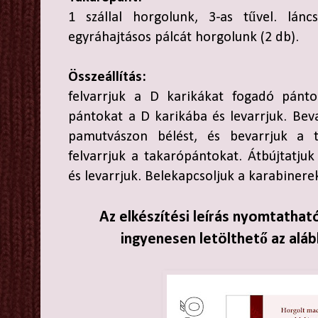
1 szállal horgolunk, 3-as tűvel. lánc
egyráhajtásos pálcát horgolunk (2 db).
Összeállítás:
felvarrjuk a D karikákat fogadó pánto
pántokat a D karikába és levarrjuk. Bevar
pamutvászon bélést, és bevarrjuk a 
felvarrjuk a takarópántokat. Átbújtatju
és levarrjuk. Belekapcsoljuk a karabinere
Az elkészítési leírás nyomtathat
ingyenesen letölthető az aláb