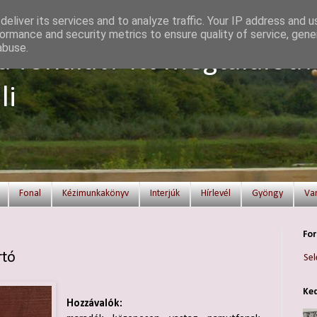
eliver its services and to analyze traffic. Your IP address and 
ormance and security metrics to ensure quality of service, gen
abuse.
a fonalat? Itt megtalálod!
li
Fonal
Kézimunkakönyv
Interjúk
Hírlevél
Gyöngy
Va
For
rtó
Sel
Ked
Hozzávalók: