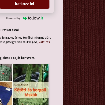
Iratkozz fel
Powered by
eliratkozásról
a feliratkozáshoz további információra
y segítségre van szükséged,
kattints
.
jelent a saját könyvem!