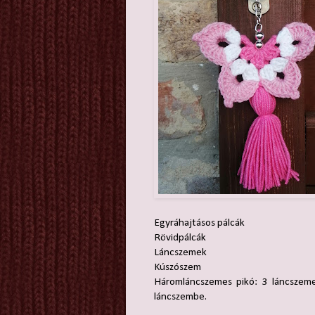
Egyráhajtásos pálcák
Rövidpálcák
Láncszemek
Kúszószem
Háromláncszemes pikó: 3 láncszemet
láncszembe.