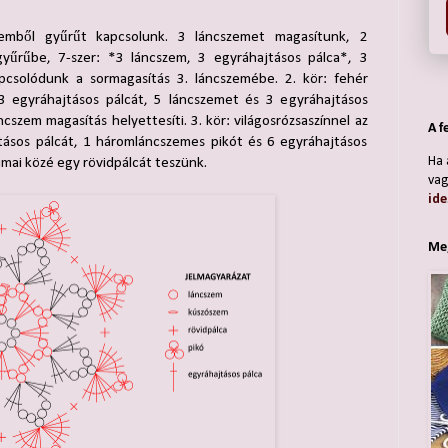
szemből gyűrűt kapcsolunk. 3 láncszemet magasítunk, 2
gyűrűbe, 7-szer: *3 láncszem, 3 egyráhajtásos pálca*, 3
csolódunk a sormagasítás 3. láncszemébe. 2. kör: fehér
3 egyráhajtásos pálcát, 5 láncszemet és 3 egyráhajtásos
ncszem magasítás helyettesíti. 3. kör: világosrózsaszínnel az
A f
tásos pálcát, 1 háromláncszemes pikót és 6 egyráhajtásos
Ha 
umai közé egy rövidpálcát teszünk.
vag
ide
Meg