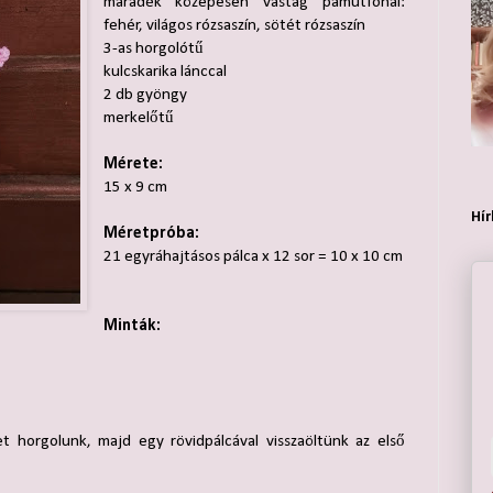
maradék közepesen vastag pamutfonal:
fehér, világos rózsaszín, sötét rózsaszín
3-as horgolótű
kulcskarika lánccal
2 db gyöngy
merkelőtű
Mérete:
15 x 9 cm
Hír
Méretpróba:
21 egyráhajtásos pálca x 12 sor = 10 x 10 cm
Minták:
 horgolunk, majd egy rövidpálcával visszaöltünk az első