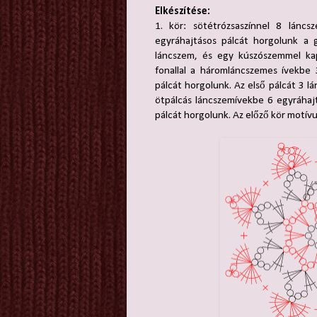
Elkészítése:
1. kör: sötétrózsaszínnel 8 lánc
egyráhajtásos pálcát horgolunk a 
láncszem, és egy kúszószemmel kap
fonallal a háromláncszemes ívekbe 
pálcát horgolunk. Az első pálcát 3 lá
ötpálcás láncszemívekbe 6 egyráhaj
pálcát horgolunk. Az előző kör motív