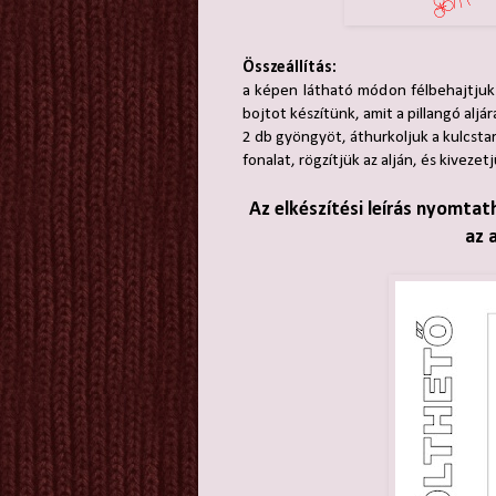
Összeállítás:
a képen látható módon félbehajtjuk
bojtot készítünk, amit a pillangó aljár
2 db gyöngyöt, áthurkoljuk a kulcstar
fonalat, rögzítjük az alján, és kivezet
Az elkészítési leírás nyomtat
az 