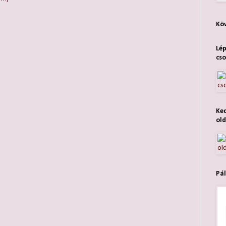
Köv
Lép
cso
Ked
old
Pál