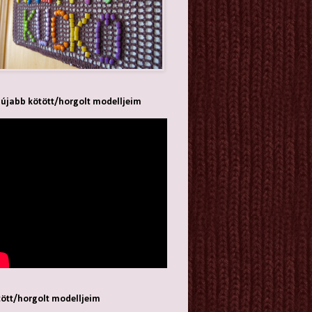
újabb kötött/horgolt modelljeim
ött/horgolt modelljeim