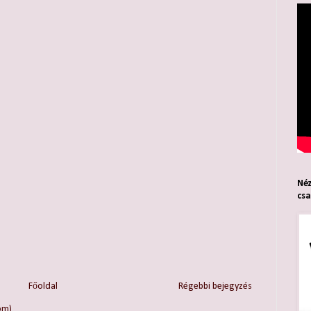
Néz
cs
Főoldal
Régebbi bejegyzés
om)