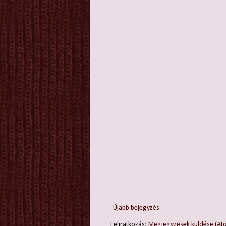
Újabb bejegyzés
Feliratkozás:
Megjegyzések küldése (At