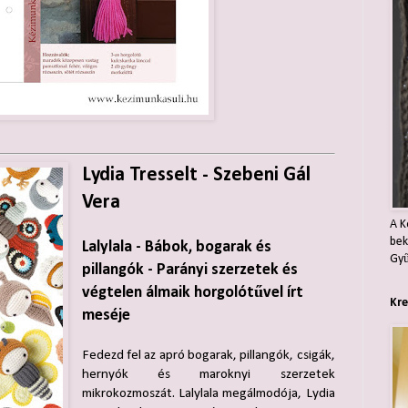
Lydia Tresselt - Szebeni Gál
Vera
A K
bek
Lalylala - Bábok, bogarak és
Gyű
pillangók - Parányi szerzetek és
végtelen álmaik horgolótűvel írt
Kre
meséje
Fedezd fel az apró bogarak, pillangók, csigák,
hernyók és maroknyi szerzetek
mikrokozmoszát. Lalylala megálmodója, Lydia