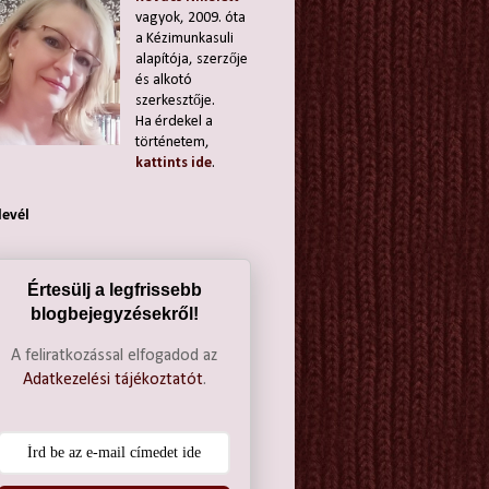
vagyok, 2009. óta
a Kézimunkasuli
alapítója, szerzője
és alkotó
szerkesztője.
Ha érdekel a
történetem,
kattints ide
.
levél
Értesülj a legfrissebb
blogbejegyzésekről!
A feliratkozással elfogadod az
Adatkezelési tájékoztatót
.