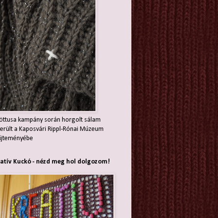
öttusa kampány során horgolt sálam
erült a Kaposvári Rippl-Rónai Múzeum
jteményébe
atív Kuckó - nézd meg hol dolgozom!