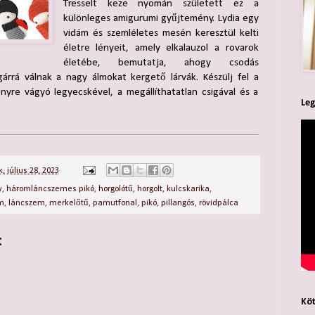
Tresselt keze nyomán született ez a
különleges amigurumi gyűjtemény. Lydia egy
vidám és szemléletes mesén keresztül kelti
életre lényeit, amely elkalauzol a rovarok
életébe, bemutatja, ahogy csodás
gárrá válnak a nagy álmokat kergető lárvák. Készülj fel a
fényre vágyó legyecskével, a megállíthatatlan csigával és a
Leg
, július 28, 2023
y
,
háromláncszemes pikó
,
horgolótű
,
horgolt
,
kulcskarika
,
m
,
láncszem
,
merkelőtű
,
pamutfonal
,
pikó
,
pillangós
,
rövidpálca
:
Köt