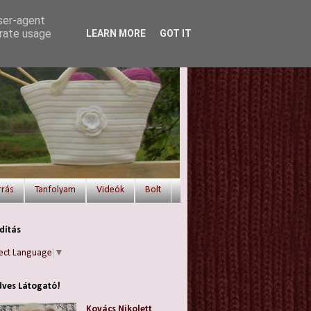
user-agent
erate usage
LEARN MORE
GOT IT
rrás
Tanfolyam
Videók
Bolt
dítás
ect Language
▼
ves Látogató!
Kovács Nikolett