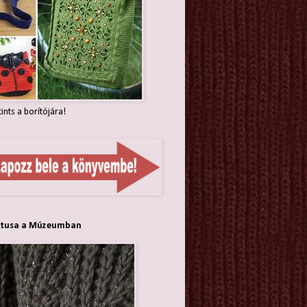
tints a borítójára!
ttusa a Múzeumban