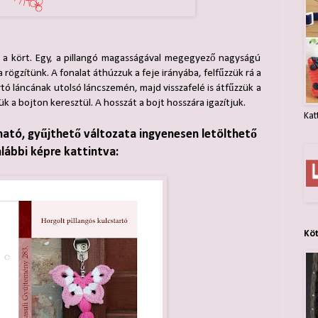
 a kört. Egy, a pillangó magasságával megegyező nagyságú
a rögzítünk. A fonalat áthúzzuk a feje irányába, felfűzzük rá a
tó láncának utolsó láncszemén, majd visszafelé is átfűzzük a
jük a bojton keresztül. A hosszát a bojt hosszára igazítjuk.
Kat
ható, gyűjthető változata ingyenesen letölthető
alábbi képre kattintva:
Kö