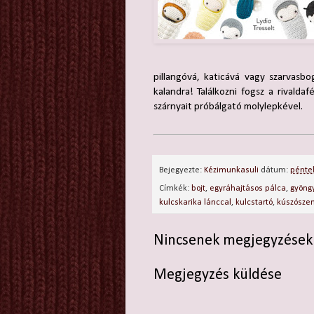
pillangóvá, katicává vagy szarvasbo
kalandra! Találkozni fogsz a rivalda
szárnyait próbálgató molylepkével.
Bejegyezte:
Kézimunkasuli
dátum:
péntek
Címkék:
bojt
,
egyráhajtásos pálca
,
gyöng
kulcskarika lánccal
,
kulcstartó
,
kúszósze
Nincsenek megjegyzések
Megjegyzés küldése