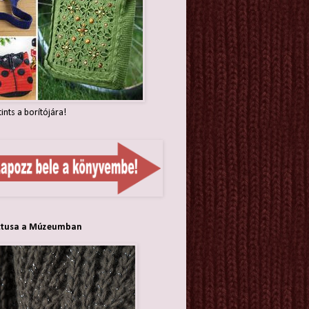
tints a borítójára!
ttusa a Múzeumban