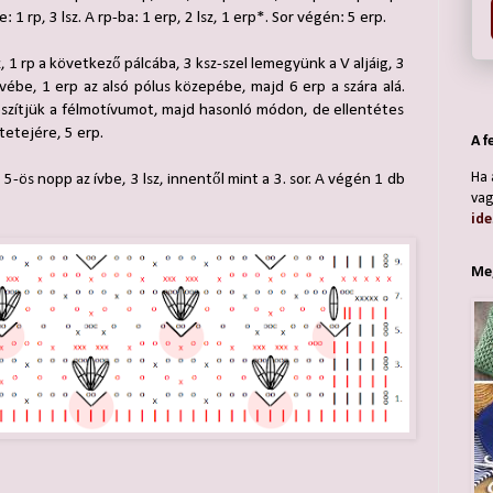
e: 1 rp, 3 lsz. A rp-ba: 1 erp, 2 lsz, 1 erp*. Sor végén: 5 erp.
sz, 1 rp a következő pálcába, 3 ksz-szel lemegyünk a V aljáig, 3
övébe, 1 erp az alsó pólus közepébe, majd 6 erp a szára alá.
készítjük a félmotívumot, majd hasonló módon, de ellentétes
tetejére, 5 erp.
A f
Ha 
db 5-ös nopp az ívbe, 3 lsz, innentől mint a 3. sor. A végén 1 db
vag
ide
Meg