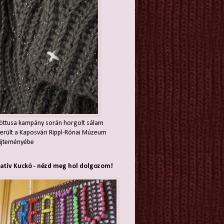
öttusa kampány során horgolt sálam
erült a Kaposvári Rippl-Rónai Múzeum
jteményébe
atív Kuckó - nézd meg hol dolgozom!