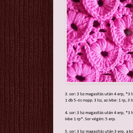
3. sor: 3 lsz magasítás után 4 erp, *3 l
1 db 5-ös nopp. 3 lsz, az ívbe: 1 rp, 3 
4. sor: 3 lsz magasítás után 4 erp, *3 ls
ívbe 1 rp*. Sor végén: 5 erp.
5. sor: 3 lsz magasítás után 3 erp, a k