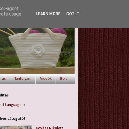
user-agent
erate usage
LEARN MORE
GOT IT
rrás
Tanfolyam
Videók
Bolt
dítás
ect Language
▼
ves Látogató!
Kovács Nikolett