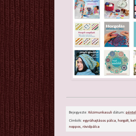
Bejegyezte:
Kézimunkasuli
dátum:
péntek
Címkék:
egyráhajtásos pálca
,
horgolt
,
kel
noppos
,
rövidpálca