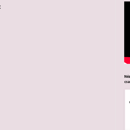
:
Néz
cs