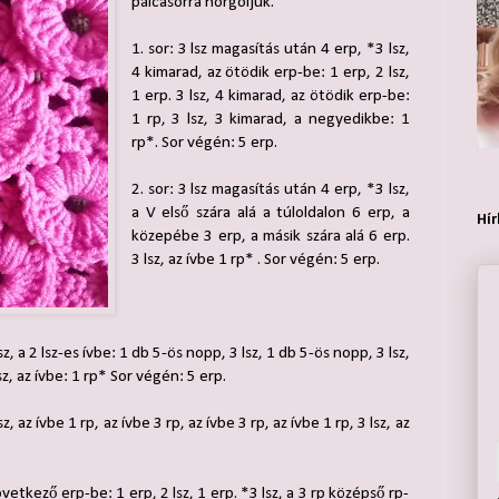
pálcasorra horgoljuk.
1. sor: 3 lsz magasítás után 4 erp, *3 lsz,
4 kimarad, az ötödik erp-be: 1 erp, 2 lsz,
1 erp. 3 lsz, 4 kimarad, az ötödik erp-be:
1 rp, 3 lsz, 3 kimarad, a negyedikbe: 1
rp*. Sor végén: 5 erp.
2. sor: 3 lsz magasítás után 4 erp, *3 lsz,
a V első szára alá a túloldalon 6 erp, a
Hír
közepébe 3 erp, a másik szára alá 6 erp.
3 lsz, az ívbe 1 rp* . Sor végén: 5 erp.
sz, a 2 lsz-es ívbe: 1 db 5-ös nopp, 3 lsz, 1 db 5-ös nopp, 3 lsz,
lsz, az ívbe: 1 rp* Sor végén: 5 erp.
z, az ívbe 1 rp, az ívbe 3 rp, az ívbe 3 rp, az ívbe 1 rp, 3 lsz, az
övetkező erp-be: 1 erp, 2 lsz, 1 erp. *3 lsz, a 3 rp középső rp-