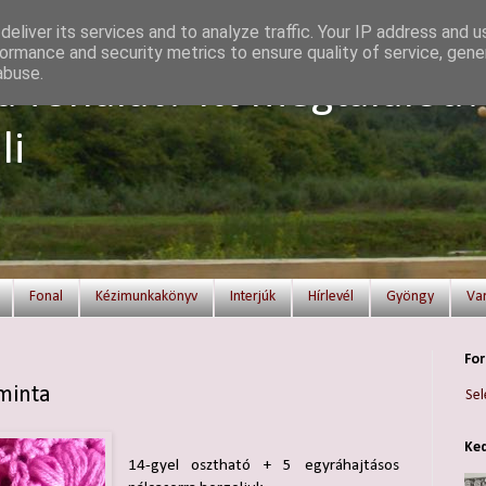
eliver its services and to analyze traffic. Your IP address and 
ormance and security metrics to ensure quality of service, gen
abuse.
a fonalat? Itt megtalálod!
li
Fonal
Kézimunkakönyv
Interjúk
Hírlevél
Gyöngy
Va
For
minta
Sel
Ked
14-gyel osztható + 5 egyráhajtásos