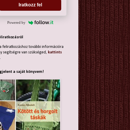
Iratkozz fel
Powered by
eliratkozásról
a feliratkozáshoz további információra
y segítségre van szükséged,
kattints
.
jelent a saját könyvem!