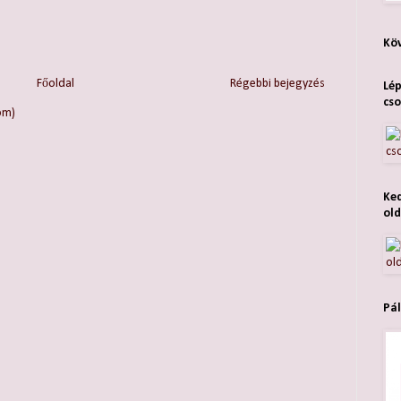
Köv
Főoldal
Régebbi bejegyzés
Lép
cso
om)
Ked
old
Pál