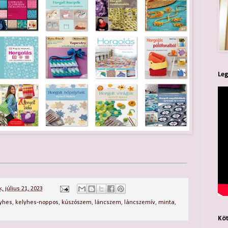
Leg
, július 21, 2023
yhes
,
kelyhes-noppos
,
kúszószem
,
láncszem
,
láncszemív
,
minta
,
Köt