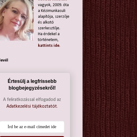
vagyok, 2009. óta
a Kézimunkasuli
alapítója, szerzője
és alkotó
szerkesztője.
Ha érdekel a
történetem,
kattints ide
.
levél
Értesülj a legfrissebb
blogbejegyzésekről!
A feliratkozással elfogadod az
Adatkezelési tájékoztatót
.