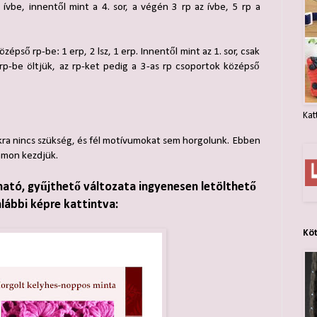
z ívbe, innentől mint a 4. sor, a végén 3 rp az ívbe, 5 rp a
 középső rp-be: 1 erp, 2 lsz, 1 erp. Innentől mint az 1. sor, csak
p-be öltjük, az rp-ket pedig a 3-as rp csoportok középső
Kat
kra nincs szükség, és fél motívumokat sem horgolunk. Ebben
ámon kezdjük.
ható, gyűjthető változata ingyenesen letölthető
alábbi képre kattintva:
Kö