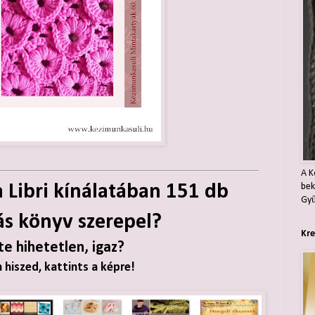
A K
 Libri kínálatában 151 db
bek
Gyű
ás könyv szerepel?
Kre
te hihetetlen, igaz?
 hiszed, kattints a képre!