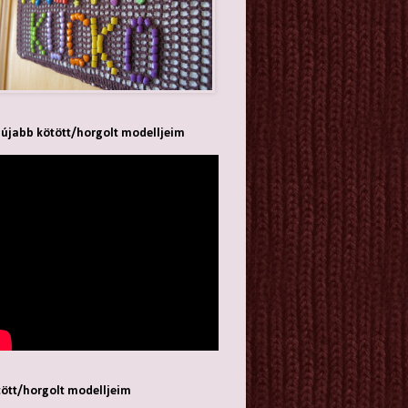
újabb kötött/horgolt modelljeim
ött/horgolt modelljeim