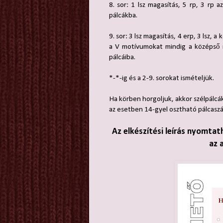
8. sor: 1 lsz magasítás, 5 rp, 3 rp a
pálcákba.
9. sor: 3 lsz magasítás, 4 erp, 3 lsz, a
a V motívumokat mindig a középső r
pálcáiba.
*-*-ig és a 2-9. sorokat ismételjük.
Ha körben horgoljuk, akkor szélpálcá
az esetben 14-gyel osztható pálcasz
Az elkészítési leírás nyomtat
az 