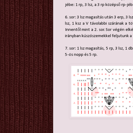
jébe: 1 rp, 3 lsz, a 3 rp középső rp-jéb
6. sor: 3 lsz magasítás után 3 erp, 3 l
lsz, 1 ksz a V távolabbi szárának a t
Innentől mint a 2. sor. Sor végén el
irányban kúszószemekkel feljutunk a 
7. sor: 1 lsz magasítás, 5 rp, 3 lsz, 1 
5-ös nopp és 5 rp.