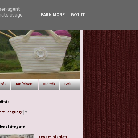
user-agent
erate usage
LEARN MORE
GOT IT
rrás
Tanfolyam
Videók
Bolt
dítás
ect Language
▼
ves Látogató!
Kovács Nikolett