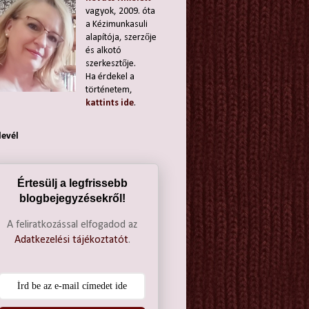
vagyok, 2009. óta
a Kézimunkasuli
alapítója, szerzője
és alkotó
szerkesztője.
Ha érdekel a
történetem,
kattints ide
.
levél
Értesülj a legfrissebb
blogbejegyzésekről!
A feliratkozással elfogadod az
Adatkezelési tájékoztatót
.