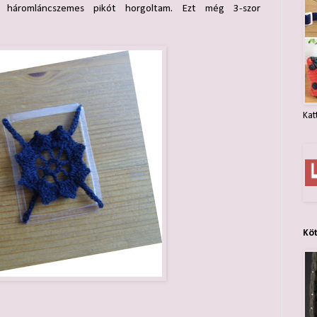
 1 háromláncszemes pikót horgoltam. Ezt még 3-szor
Kat
Kö