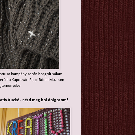
öttusa kampány során horgolt sálam
erült a Kaposvári Rippl-Rónai Múzeum
jteményébe
atív Kuckó - nézd meg hol dolgozom!