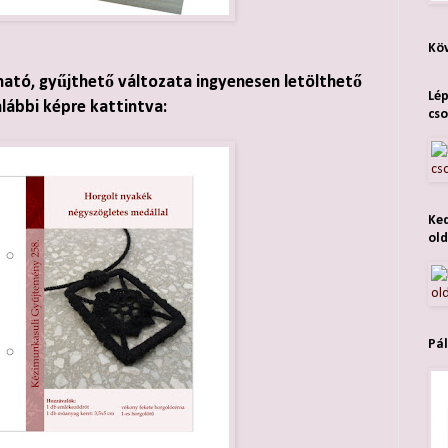
Köv
ható, gyűjthető változata ingyenesen letölthető
Lép
alábbi képre kattintva:
cso
Ked
old
Pál