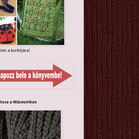
tints a borítójára!
ttusa a Múzeumban