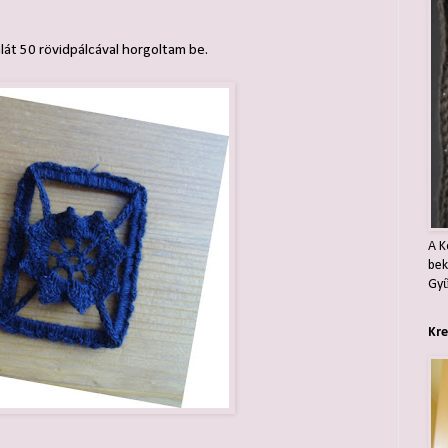
alát 50 rövidpálcával horgoltam be.
A K
bek
Gyű
Kre