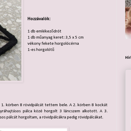
Hozzávalók:
1 db emlékeződrót
1 db műanyag keret: 3,5 x 5 cm
vékony fekete horgolócérna
1-es horgolótű
Hír
 1. körben 8 rövidpálcát tettem bele. A 2. körben 8 kockát
ráhajtásos pálca közé horgolt 3 láncszem alkotott. A 3.
s pálcát horgoltam, a rövidpálcákra pedig rövidpálcákat.