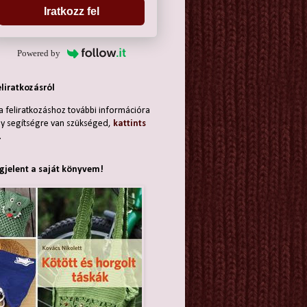
Iratkozz fel
Powered by
eliratkozásról
a feliratkozáshoz további információra
y segítségre van szükséged,
kattints
.
jelent a saját könyvem!