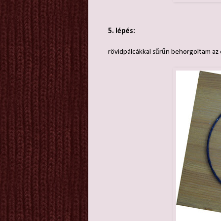
5. lépés:
rövidpálcákkal sűrűn behorgoltam az