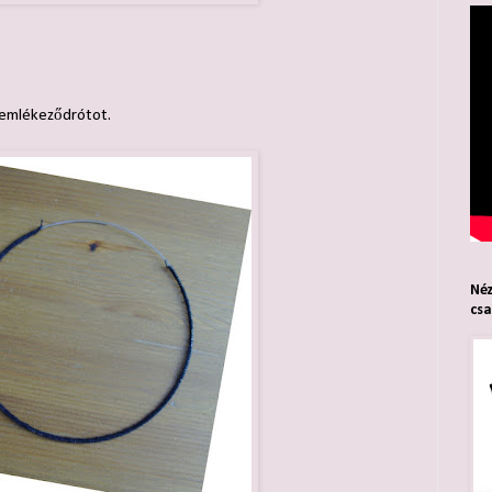
 emlékeződrótot.
Néz
cs