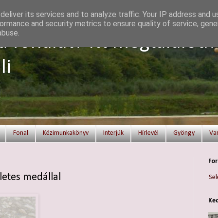
eliver its services and to analyze traffic. Your IP address and 
ormance and security metrics to ensure quality of service, gen
abuse.
a fonalat? Itt megtalálod!
li
Fonal
Kézimunkakönyv
Interjúk
Hírlevél
Gyöngy
Va
For
letes medállal
Sel
Ked