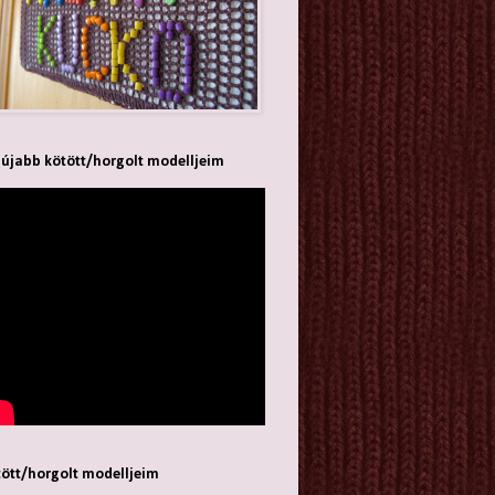
újabb kötött/horgolt modelljeim
ött/horgolt modelljeim