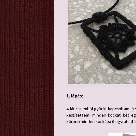
1. lépés:
4 láncszemből gyűrűt kapcsoltam. Az
készítettem: minden kockát két egy
körben minden kockába 6 egyráhajtáso