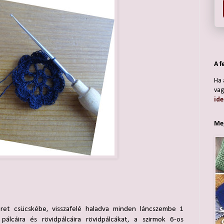
A f
Ha 
vag
ide
Meg
ret csücskébe, visszafelé haladva minden láncszembe 1
pálcáira és rövidpálcáira rövidpálcákat, a szirmok 6-os