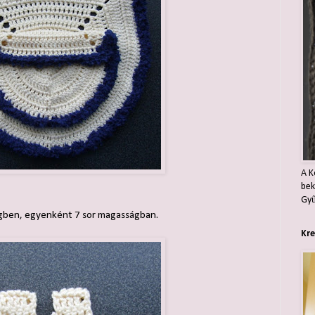
A K
bek
Gyű
égben, egyenként 7 sor magasságban.
Kre