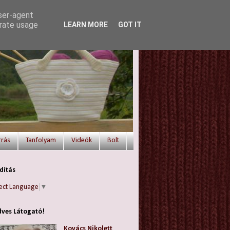
user-agent
erate usage
LEARN MORE
GOT IT
rrás
Tanfolyam
Videók
Bolt
dítás
ect Language
▼
ves Látogató!
Kovács Nikolett