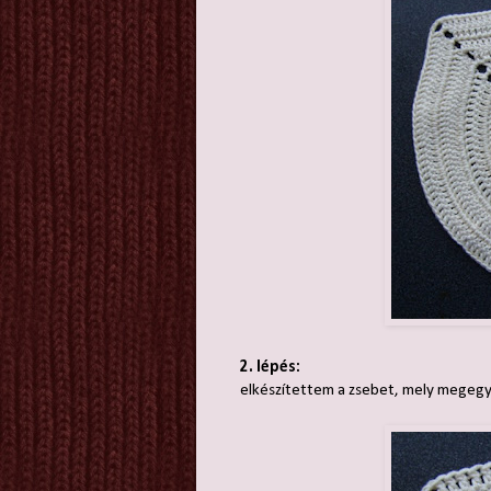
2. lépés:
elkészítettem a zsebet, mely megegyez