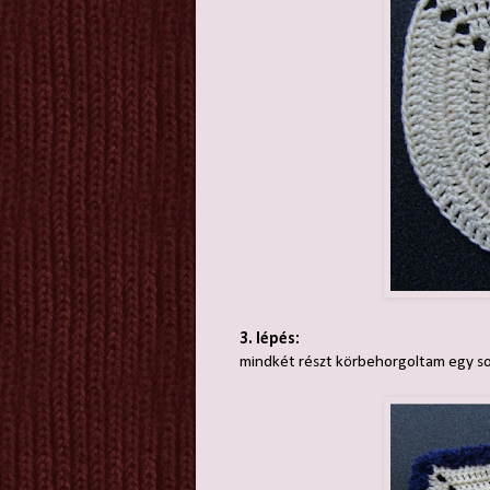
3. lépés:
mindkét részt körbehorgoltam egy sor 