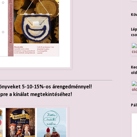
Köv
Lép
cso
Ked
old
könyveket 5-10-15%-os árengedménnyel!
épre a kínálat megtekintéséhez!
Pál