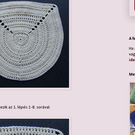
A f
Ha 
vag
ide
Meg
ik az 1. lépés 1-8. sorával.