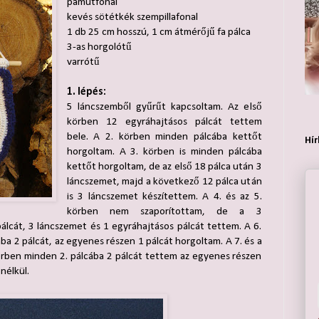
pamutfonal
kevés sötétkék szempillafonal
1 db 25 cm hosszú, 1 cm átmérőjű fa pálca
3-as horgolótű
varrótű
1. lépés:
5 láncszemből gyűrűt kapcsoltam. Az első
körben 12 egyráhajtásos pálcát tettem
bele. A 2. körben minden pálcába kettőt
Hír
horgoltam. A 3. körben is minden pálcába
kettőt horgoltam, de az első 18 pálca után 3
láncszemet, majd a következő 12 pálca után
is 3 láncszemet készítettem. A 4. és az 5.
körben nem szaporítottam, de a 3
álcát, 3 láncszemet és 1 egyráhajtásos pálcát tettem. A 6.
ba 2 pálcát, az egyenes részen 1 pálcát horgoltam. A 7. és a
örben minden 2. pálcába 2 pálcát tettem az egyenes részen
nélkül.