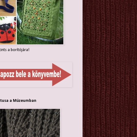
tints a borítójára!
ttusa a Múzeumban