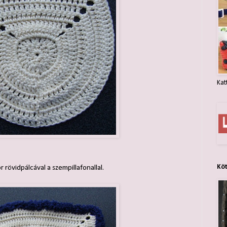
Kat
Kö
rövidpálcával a szempillafonallal.