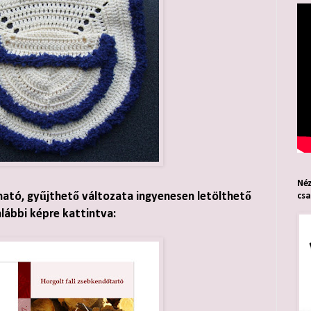
Néz
ható, gyűjthető változata ingyenesen letölthető
cs
alábbi képre kattintva: