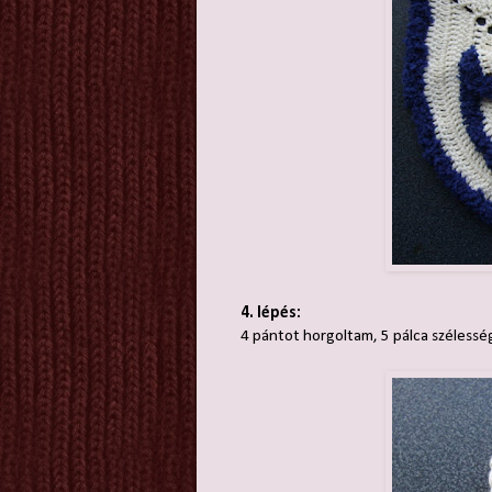
4. lépés:
4 pántot horgoltam, 5 pálca széless