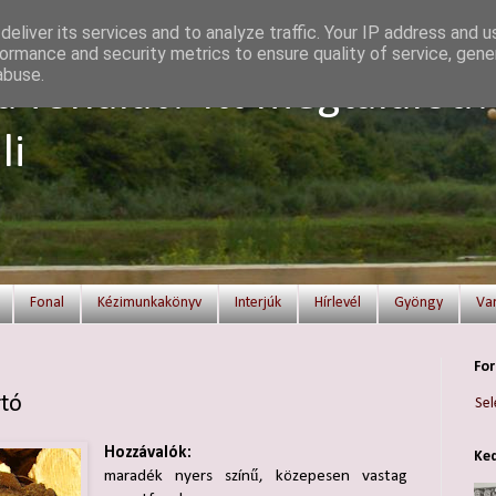
eliver its services and to analyze traffic. Your IP address and 
ormance and security metrics to ensure quality of service, gen
abuse.
a fonalat? Itt megtalálod!
li
Fonal
Kézimunkakönyv
Interjúk
Hírlevél
Gyöngy
Va
For
rtó
Sel
Hozzávalók:
Ked
maradék nyers színű, közepesen vastag