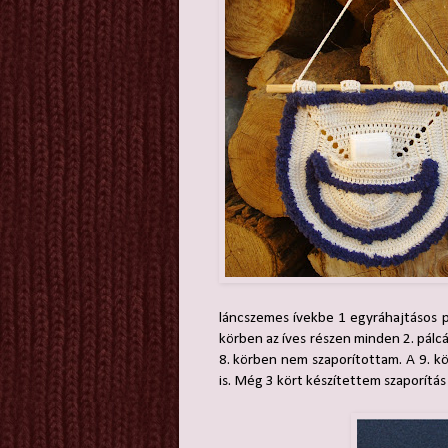
láncszemes ívekbe 1 egyráhajtásos p
körben az íves részen minden 2. pálcá
8. körben nem szaporítottam. A 9. k
is. Még 3 kört készítettem szaporítás 