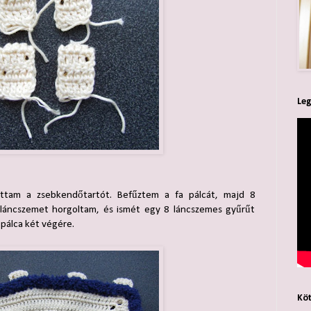
Leg
ottam a zsebkendőtartót. Befűztem a fa pálcát, majd 8
 láncszemet horgoltam, és ismét egy 8 láncszemes gyűrűt
 pálca két végére.
Köt