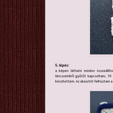
5. lépés:
a képen látható módon összeállít
láncszemből gyűrűt kapcsoltam, 70
készítettem. Az akasztót felhúztam a