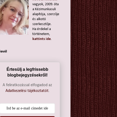
vagyok, 2009. óta
a Kézimunkasuli
alapítója, szerzője
és alkotó
szerkesztője.
Ha érdekel a
történetem,
kattints ide
.
levél
Értesülj a legfrissebb
blogbejegyzésekről!
A feliratkozással elfogadod az
Adatkezelési tájékoztatót
.