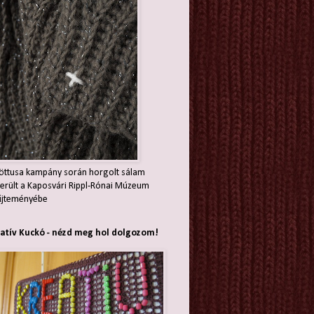
öttusa kampány során horgolt sálam
erült a Kaposvári Rippl-Rónai Múzeum
jteményébe
atív Kuckó - nézd meg hol dolgozom!