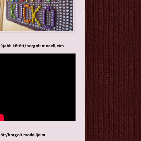
újabb kötött/horgolt modelljeim
ött/horgolt modelljeim