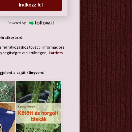
Iratkozz fel
Powered by
eliratkozásról
a feliratkozáshoz további információra
y segítségre van szükséged,
kattints
.
jelent a saját könyvem!