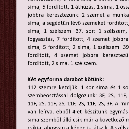
sima, 5 fordított, 1 áthúzás, 1 sima, 1 ös
jobbra keresztezünk: 2 szemet a munka
sima, a segédtűn lévő szemeket fordított, 
sima, 1 szélszem. 37. sor: 1 szélszem,
fogyasztás, 7 fordított, 4 szemet jobbra
sima, 5 fordított, 2 sima, 1 szélszem. 39
fordított, 4 szemet jobbra keresztezü
fordított, 2 sima, 1 szélszem.
Két egyforma darabot kötünk:
112 szemre kezdjük. 1 sor sima és 1 so
szembeosztással dolgozunk: 3F, 2S, 11F, 2
11F, 2S, 11F, 2S, 11F, 2S, 11F, 2S, 3F. A 
van leírva, ebből 4-et készítünk egymás
sima szemből álló csík már a következő 
csíkja, ahogyan a képen is látszik. A szé