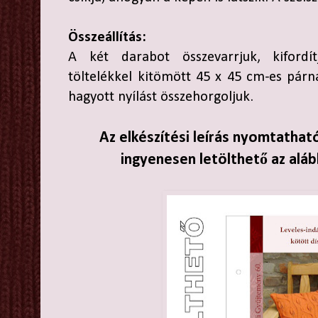
Összeállítás:
A két darabot összevarrjuk, kiford
töltelékkel kitömött 45 x 45 cm-es párna
hagyott nyílást összehorgoljuk.
Az elkészítési leírás nyomtathat
ingyenesen letölthető az aláb