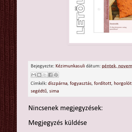
Bejegyezte:
Kézimunkasuli
dátum:
péntek, novem
Címkék:
díszpárna
,
fogyasztás
,
fordított
,
horgoló
segédtű
,
sima
Nincsenek megjegyzések:
Megjegyzés küldése