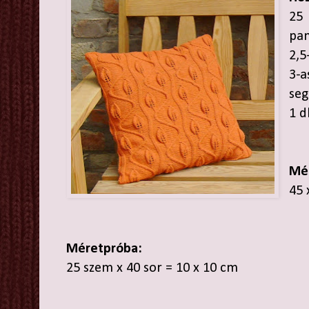
25
pa
2,5
3-a
seg
1 d
Mé
45 
Méretpróba:
25 szem x 40 sor = 10 x 10 cm