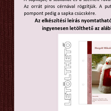
Az orrát piros cérnával rögzítjük. A put
pompont pedig a sapka csücskére.
Az elkészítési leírás nyomtathat
ingyenesen letölthető az aláb