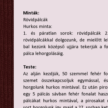
Minták:
Rövidpálcák
Hurkos minta:
1. és páratlan sorok: rövidpálcák 2
rövidpálcákkal dolgozunk, de mielőtt le
bal kezünk középső ujjára tekerjük a fo
pálca lehorgolásáig.
Teste:
Az alján kezdjük, 50 szemmel fehér fon
szemet összekapcsoljuk egymással, 
horgolunk hurkos mintával. Ez után piros
egy 5 pálcás sávban fehér fonalat hasz
pálcákat hurkos mintával, a pirosakat 
sort horgolunk így, majd a 27. sorban ket