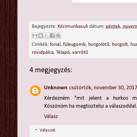
Bejegyezte:
Kézimunkasuli
dátum:
péntek, novem
Címkék:
fonal
,
fülesgomb
,
horgolótű
,
horgolt
,
hu
rövidpálca
,
Télapó
,
varrótű
4 megjegyzés:
Unknown
csütörtök, november 30, 201
Kérdezném "mit jelent a hurkos mi
Köszönöm ha megtisztelsz a válaszoddal.
Válasz
Válaszok