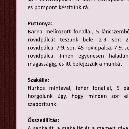
es pompont készítünk rá.
Puttonya:
Barna melírozott fonallal, 5 láncszemb
rövidpálcát teszünk bele. 2-3. sor: 2
rövidpálca. 7-9. sor: 45 rövidpálca. 7-9. s
rövidpálca. Innen egyenesen haladu
magasságig, és itt befejezzük a munkát.
Szakálla:
Hurkos mintával, fehér fonallal, 5 pá
horgolunk úgy, hogy minden sor el
szaporítunk.
Összeállítás:
A sapkáját, a szakállát és a szemeit ráva