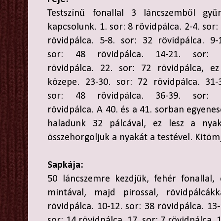
Testszínű fonallal 3 láncszemből gyű
kapcsolunk. 1. sor: 8 rövidpálca. 2-4. sor:
rövidpálca. 5-8. sor: 32 rövidpálca. 9-
sor: 48 rövidpálca. 14-21. sor: 
rövidpálca. 22. sor: 72 rövidpálca, e
közepe. 23-30. sor: 72 rövidpálca. 31-
sor: 48 rövidpálca. 36-39. sor: 
rövidpálca. A 40. és a 41. sorban egyene
haladunk 32 pálcával, ez lesz a nyak
összehorgoljuk a nyakát a testével. Kitömj
Sapkája:
50 láncszemre kezdjük, fehér fonallal,
mintával, majd pirossal, rövidpálcákk
rövidpálca. 10-12. sor: 38 rövidpálca. 13-
sor: 14 rövidpálca. 17. sor: 7 rövidpálca. 