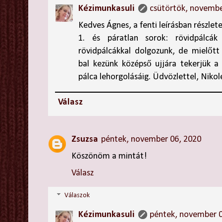
Kézimunkasuli
csütörtök, novembe
Kedves Ágnes, a fenti leírásban részlet
1. és páratlan sorok: rövidpálcák
rövidpálcákkal dolgozunk, de mielőtt 
bal kezünk középső ujjára tekerjük a 
pálca lehorgolásáig. Üdvözlettel, Nikol
Válasz
Zsuzsa
péntek, november 06, 2020
Köszönöm a mintát!
Válasz
Válaszok
Kézimunkasuli
péntek, november 0