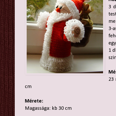
3 d
te
mel
3-a
feh
egy
1 d
szi
Mé
23 
cm
Mérete:
Magassága: kb 30 cm