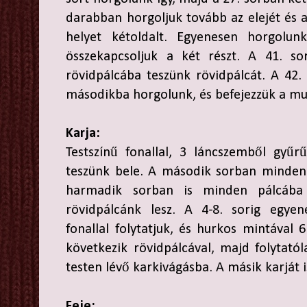
darabban horgoljuk tovább az elejét és a
helyet kétoldalt. Egyenesen horgolu
összekapcsoljuk a két részt. A 41. 
rövidpálcába teszünk rövidpálcát. A 42
másodikba horgolunk, és befejezzük a mu
Karja:
Testszínű fonallal, 3 láncszemből gyűr
teszünk bele. A második sorban minden 
harmadik sorban is minden pálcába 
rövidpálcánk lesz. A 4-8. sorig egye
fonallal folytatjuk, és hurkos mintával 
következik rövidpálcával, majd folytató
testen lévő karkivágásba. A másik karját is
Feje: