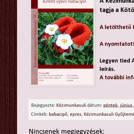
A Kézimunka
tagja a Köt
A letölthető 
A nyomtatott
Legyen tied 
leírás.
A további inf
Bejegyezte:
Kézimunkasuli
dátum:
péntek, június
Címkék:
babacipő
,
epres
,
Kézimunkasuli Gyűjtem
Nincsenek megjegyzések: