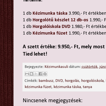
Tartalma:
1 db
Kézimunka táska
3.990,- Ft értékbe
1 db
Horgolótű készlet 12 db-os
1.990,- 
1 db
Horgolóiskola DVD
1.980,- Ft értékb
1 db
Kézimunka füzet
1.990,- Ft értékbe
A szett értéke: 9.950,- Ft, mely most
Tied lehet!
Bejegyezte:
Kézimunkasuli
dátum:
csütörtök, jún
Címkék:
bambusz
,
DVD
,
horgolás
,
horgolóiskola
,
kézimunka füzet
,
kézimunka táska
,
tanya
Nincsenek megjegyzések: