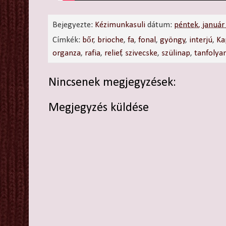
Bejegyezte:
Kézimunkasuli
dátum:
péntek, január
Címkék:
bőr
,
brioche
,
fa
,
fonal
,
gyöngy
,
interjú
,
Ka
organza
,
rafia
,
relief
,
szivecske
,
szülinap
,
tanfoly
Nincsenek megjegyzések:
Megjegyzés küldése