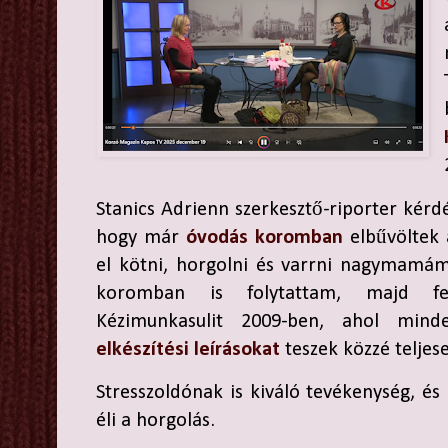
Stanics Adrienn szerkesztő-riporter kérd
hogy már
óvodás koromban
elbűvöltek
el kötni, horgolni és varrni nagymamám
koromban is folytattam, majd fel
Kézimunkasulit 2009-ben, ahol min
elkészítési leírásokat
teszek közzé teljes
Stresszoldónak is kiváló tevékenység, és
éli a horgolás.