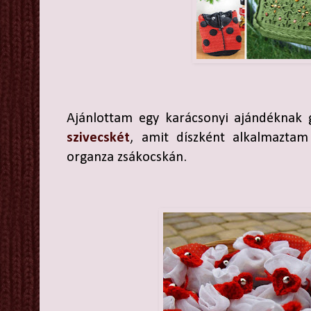
Ajánlottam egy karácsonyi ajándéknak g
szivecskét
, amit díszként alkalmaztam
organza zsákocskán.