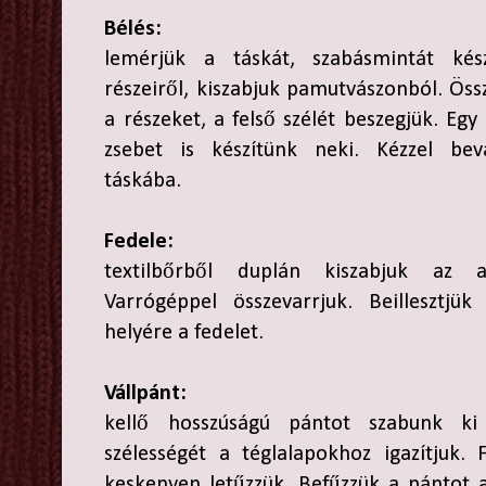
Bélés:
lemérjük a táskát, szabásmintát kés
részeiről, kiszabjuk pamutvászonból. Öss
a részeket, a felső szélét beszegjük. Egy 
zsebet is készítünk neki. Kézzel bev
táskába.
Fedele:
textilbőrből duplán kiszabjuk az al
Varrógéppel összevarrjuk. Beillesztjük
helyére a fedelet.
Vállpánt:
kellő hosszúságú pántot szabunk ki
szélességét a téglalapokhoz igazítjuk. 
keskenyen letűzzük. Befűzzük a pántot 