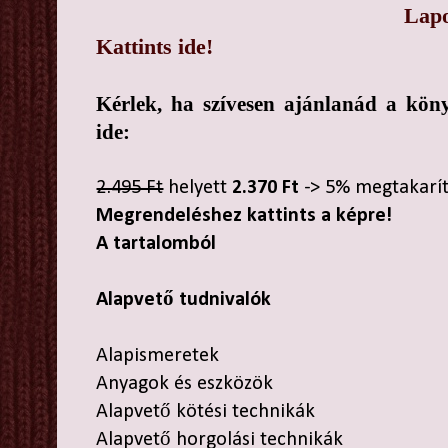
Lap
Kattints ide!
Kérlek, ha szívesen ajánlanád a kön
ide:
2.495 Ft
helyett
2.370 Ft
-> 5% megtakarí
Megrendeléshez kattints a képre!
A tartalomból
Alapvető tudnivalók
Alapismeretek
Anyagok és eszközök
Alapvető kötési technikák
Alapvető horgolási technikák