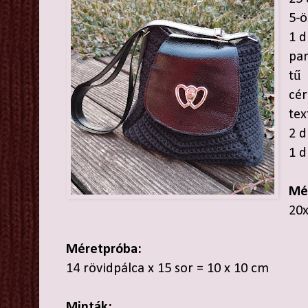
5-ö
1 d
pa
tű
cé
tex
2 d
1 d
Mé
20
Méretpróba:
14 rövidpálca x 15 sor = 10 x 10 cm
Minták: