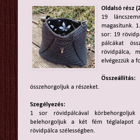
Oldalsó rész (
19 láncszem
magasítunk. 1.
sor: 19 rövidp
pálcákat öss
rövidpálca, 
elvégezzük a f
Összeállítás:
összehorgoljuk a részeket.
Szegélyezés:
1 sor rövidpálcával körbehorgoljuk
belehorgoljuk a két fém téglalapot 
rövidpálca szélességben.