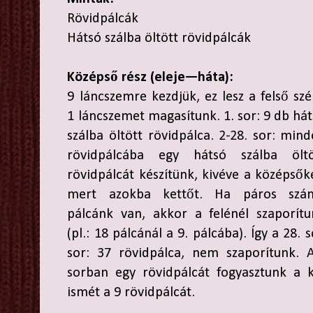
Rövidpálcák
Hátsó szálba öltött rövidpálcák
Középső rész (eleje—háta):
9 láncszemre kezdjük, ez lesz a felső szé
1 láncszemet magasítunk. 1. sor: 9 db há
szálba öltött rövidpálca. 2-28. sor: min
rövidpálcába egy hátsó szálba öltö
rövidpálcát készítünk, kivéve a középsők
mert azokba kettőt. Ha páros szá
pálcánk van, akkor a felénél szaporítu
(pl.: 18 pálcánál a 9. pálcába). Így a 28.
sor: 37 rövidpálca, nem szaporítunk. 
sorban egy rövidpálcát fogyasztunk a 
ismét a 9 rövidpálcát.