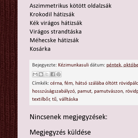
Aszimmetrikus kötött oldalzsák
Krokodil hátizsák
Kék virágos hátizsák
Virágos strandtáska
Méhecske hátizsák
Kosárka
Bejegyezte:
Kézimunkasuli
dátum:
péntek, októb
Címkék:
cérna
,
fém
,
hátsó szálába öltött rövidpál
hosszúságszabályzó
,
pamut
,
pamutvászon
,
rövid
textilbőr
,
tű
,
válltáska
Nincsenek megjegyzések:
Megjegyzés küldése