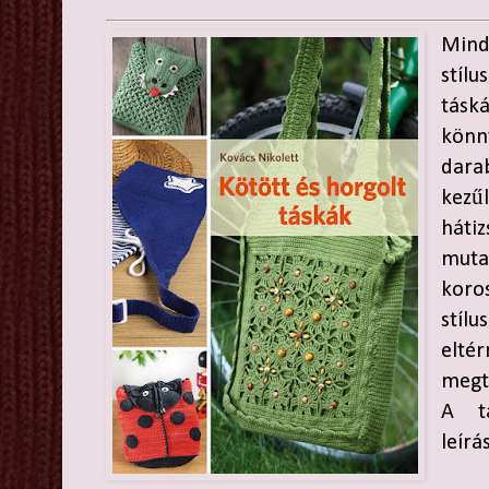
Mind
stíl
tásk
könn
dar
kezű
hát
mut
koro
stíl
elté
megt
A tá
leírá