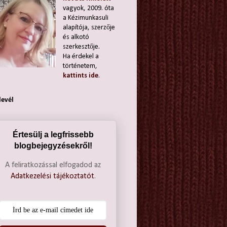
vagyok, 2009. óta
a Kézimunkasuli
alapítója, szerzője
és alkotó
szerkesztője.
Ha érdekel a
történetem,
kattints ide
.
levél
Értesülj a legfrissebb
blogbejegyzésekről!
A feliratkozással elfogadod az
Adatkezelési tájékoztatót
.