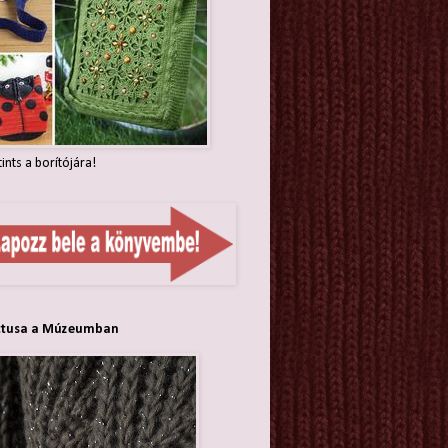
tints a borítójára!
ttusa a Múzeumban