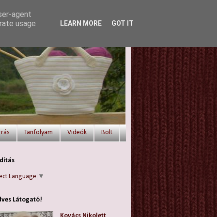
user-agent
erate usage
LEARN MORE
GOT IT
rrás
Tanfolyam
Videók
Bolt
dítás
ect Language
▼
ves Látogató!
Kovács Nikolett