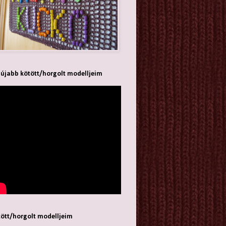
újabb kötött/horgolt modelljeim
ött/horgolt modelljeim