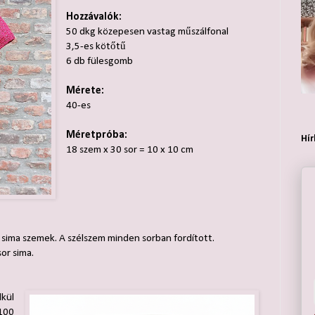
Hozzávalók:
50 dkg közepesen vastag műszálfonal
3,5-es kötőtű
6 db fülesgomb
Mérete:
40-es
Méretpróba:
Hír
18 szem x 30 sor = 10 x 10 cm
n sima szemek. A szélszem minden sorban fordított.
or sima.
lkül
100