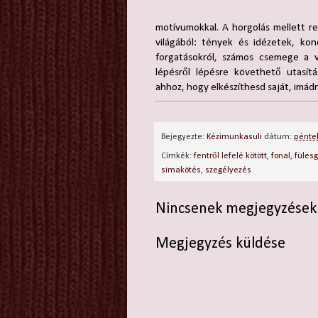
motívumokkal. A horgolás mellett re
világából: tények és idézetek, kon
forgatásokról, számos csemege a va
lépésről lépésre követhető utasít
ahhoz, hogy elkészíthesd saját, imádni
Bejegyezte:
Kézimunkasuli
dátum:
péntek
Címkék:
fentről lefelé kötött
,
fonal
,
füles
simakötés
,
szegélyezés
Nincsenek megjegyzések
Megjegyzés küldése