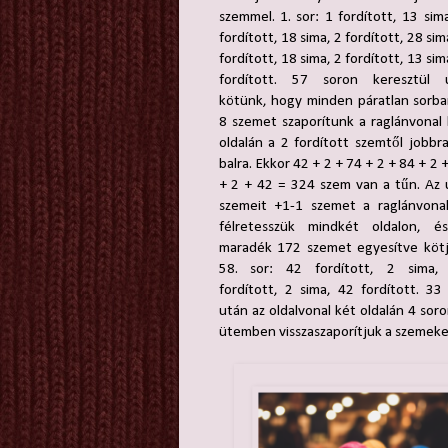
szemmel. 1. sor: 1 fordított, 13 sim
fordított, 18 sima, 2 fordított, 28 sim
fordított, 18 sima, 2 fordított, 13 sim
fordított. 57 soron keresztül 
kötünk, hogy minden páratlan sorba
8 szemet szaporítunk a raglánvonal
oldalán a 2 fordított szemtől jobbr
balra. Ekkor 42 + 2 + 74 + 2 + 84 + 2 
+ 2 + 42 = 324 szem van a tűn. Az 
szemeit +1-1 szemet a raglánvonal
félretesszük mindkét oldalon, é
maradék 172 szemet egyesítve kötj
58. sor: 42 fordított, 2 sima,
fordított, 2 sima, 42 fordított. 33
után az oldalvonal két oldalán 4 so
ütemben visszaszaporítjuk a szemeket