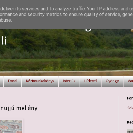
eliver its services and to analyze traffic. Your IP address and 
ormance and security metrics to ensure quality of service, gen
abuse.
a fonalat? Itt megtalálod!
li
Fonal
Kézimunkakönyv
Interjúk
Hírlevél
Gyöngy
Va
For
lánujjú mellény
Sel
Ked