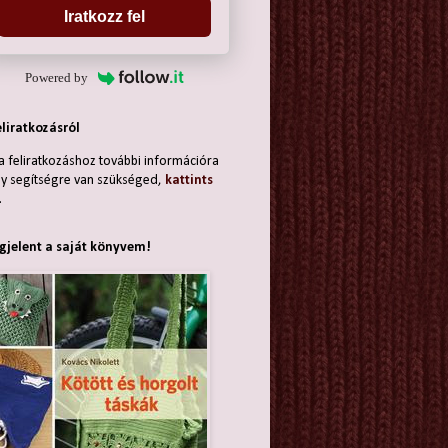
Iratkozz fel
Powered by
eliratkozásról
a feliratkozáshoz további információra
y segítségre van szükséged,
kattints
.
jelent a saját könyvem!