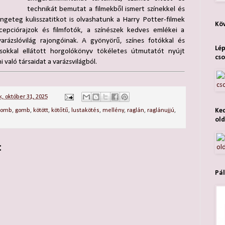
technikát bemutat a filmekből ismert színekkel és
ngeteg kulisszatitkot is olvashatunk a Harry Potter-filmek
Köv
cepciórajzok és filmfotók, a színészek kedves emlékei a
rázslóvilág rajongóinak. A gyönyörű, színes fotókkal és
Lép
ásokkal ellátott horgolókönyv tökéletes útmutatót nyújt
cso
 való társaidat a varázsvilágból.
, október 31, 2025
Ked
gomb
,
gomb
,
kötött
,
kötőtű
,
lustakötés
,
mellény
,
raglán
,
raglánujjú
,
old
:
Pál