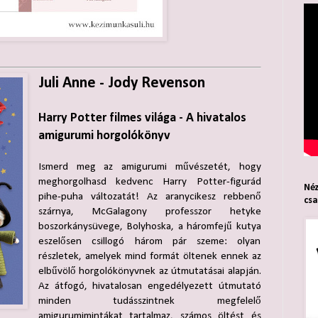
Juli Anne - Jody Revenson
Harry Potter filmes világa - A hivatalos
amigurumi horgolókönyv
Ismerd meg az amigurumi művészetét, hogy
meghorgolhasd kedvenc Harry Potter-figurád
Néz
pihe-puha változatát! Az aranycikesz rebbenő
cs
szárnya, McGalagony professzor hetyke
boszorkánysüvege, Bolyhoska, a háromfejű kutya
eszelősen csillogó három pár szeme: olyan
részletek, amelyek mind formát öltenek ennek az
elbűvölő horgolókönyvnek az útmutatásai alapján.
Az átfogó, hivatalosan engedélyezett útmutató
minden tudásszintnek megfelelő
amigurumimintákat tartalmaz, számos öltést és