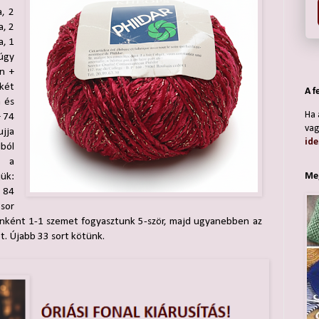
a, 2
a, 2
a, 1
úgy
n +
 két
A f
a és
Ha 
+ 74
vag
ujja
ide
ból
s a
Meg
ük:
 84
 sor
ronként 1-1 szemet fogyasztunk 5-ször, majd ugyanebben az
. Újabb 33 sort kötünk.