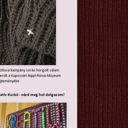
öttusa kampány során horgolt sálam
erült a Kaposvári Rippl-Rónai Múzeum
jteményébe
atív Kuckó - nézd meg hol dolgozom!