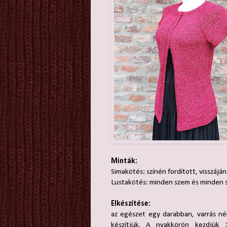
Minták:
Simakötés: színén fordított, visszájá
Lustakötés: minden szem és minden s
Elkészítése:
az egészet egy darabban, varrás né
készítjük. A nyakkörön kezdjük 