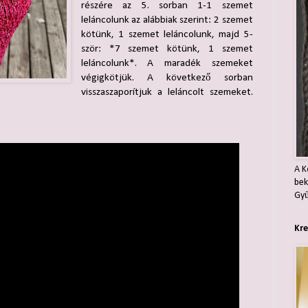
részére az 5. sorban 1-1 szemet
leláncolunk az alábbiak szerint: 2 szemet
kötünk, 1 szemet leláncolunk, majd 5-
ször: *7 szemet kötünk, 1 szemet
leláncolunk*. A maradék szemeket
végigkötjük. A következő sorban
visszaszaporítjuk a leláncolt szemeket.
A K
bek
Gyű
Kre