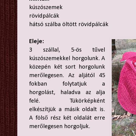
kúszószemek
rövidpálcák
hátsó szálba öltött rövidpálcák
Eleje:
3 szállal, 5-ös tűvel
kúszószemekkel horgolunk. A
közepén két sort horgolunk
merőlegesen. Az aljától 45
fokban folytatjuk a
horgolást, haladva az alja
felé. Tükörképként
elkészítjük a másik oldalt is.
A fölső rész két oldalát erre
merőlegesen horgoljuk.