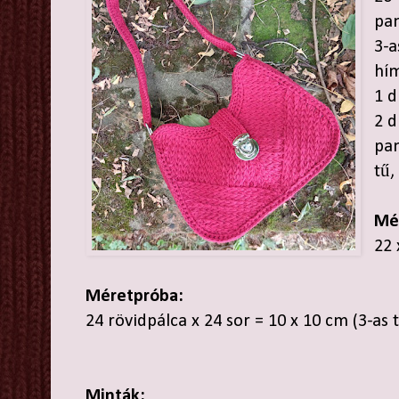
pa
3-a
hí
1 d
2 d
pam
tű,
Mé
22 
Méretpróba:
24 rövidpálca x 24 sor = 10 x 10 cm (3-as t
Minták: