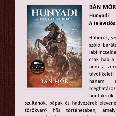
BÁN MÓR
Hunyadi
A televízió
Háborúk, sz
szóló barát
lebilincsel
csak hab a 
nem a zord
távol-kele
hanem a
meghatár
bontakozik
szultánok, pápák és hadvezérek eleven
törökverő hős történetében, ame