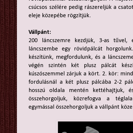
csúcsos szélére pedig rászereljük a csato
eleje közepébe rögzítjük.
Vállpánt:
200 láncszemre kezdjük, 3-as tűvel, 
láncszembe egy rövidpálcát horgolunk
készítünk, megfordulunk, és a láncszeme
végén szintén két plusz pálcát kész
kúszószemmel zárjuk a kört. 2. kör: mind
fordulásnál a két plusz pálcába 2-2 pál
hosszú oldala mentén kettéhajtjuk, és
összehorgoljuk, közrefogva a téglal
egymással összehorgoljuk a vállpánt köze