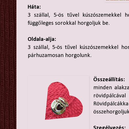
Háta:
3 szállal, 5-ös tűvel kúszószemekkel 
függőleges sorokkal horgoljuk be.
Oldala-alja:
3 szállal, 5-ös tűvel kúszószemekkel hor
párhuzamosan horgolunk.
Összeállítás:
minden alakza
rövidpálcáva
Rövidpálcákka
összehorgoljuk
Szegélyezés: