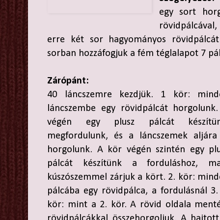
egy sort horg
rövidpálcával,
erre két sor hagyományos rövidpálcát 
sorban hozzáfogjuk a fém téglalapot 7 pá
Zárópánt:
40 láncszemre kezdjük. 1 kör: mind
láncszembe egy rövidpálcát horgolunk
végén egy plusz pálcát készítün
megfordulunk, és a láncszemek aljára
horgolunk. A kör végén szintén egy pl
pálcát készítünk a forduláshoz, ma
kúszószemmel zárjuk a kört. 2. kör: min
pálcába egy rövidpálca, a fordulásnál 3.
kör: mint a 2. kör. A rövid oldala menté
rövidpálcákkal összehorgoljuk. A hajtott