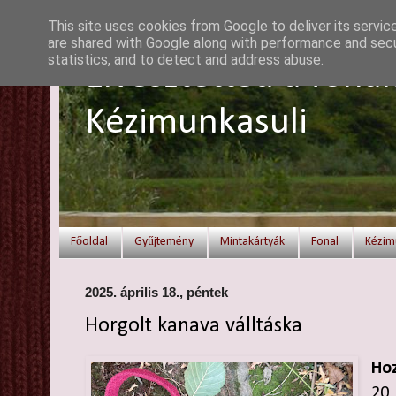
This site uses cookies from Google to deliver its servic
are shared with Google along with performance and secur
statistics, and to detect and address abuse.
Elvesztetted a fonal
Kézimunkasuli
Főoldal
Gyűjtemény
Mintakártyák
Fonal
Kézim
2025. április 18., péntek
Horgolt kanava válltáska
Hoz
20