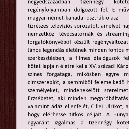
negyedszázadban tizennégy köte
regényfolyamban dolgozott fel. E műv
magyar-német-kanadai-osztrák-olasz
tízrészes televíziós sorozatot, amelyet na
nemzetközi tévécsatornák és streaming
forgatókönyvéből készült regényváltozat 
János legendás életének minden fontos m
szerkesztésben, a filmes dialógusok fe
kötet lapjain életre kel a XV. századi K
színes forgataga, miközben egyre 
címszereplőt, a semmiből felemelkedő h
személyeket, mindenekelőtt szerelmét
Erzsébetet, aki minden megpróbáltatás 
valamint ádáz ellenfelét, Cillei Ulrikot,
hogy elérhesse titkos céljait. A Huny
egyaránt izgalmas a tizennégy köte