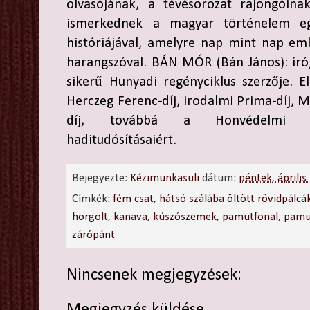
olvasójának, a tévésorozat rajongóina
ismerkednek a magyar történelem egy
históriájával, amelyre nap mint nap emlé
harangszóval. BÁN MÓR (Bán János): író, 
sikerű Hunyadi regényciklus szerzője. El
Herczeg Ferenc-díj, irodalmi Prima-díj, 
díj, továbbá a Honvédelmi Min
haditudósításaiért.
Bejegyezte:
Kézimunkasuli
dátum:
péntek, április
Címkék:
fém csat
,
hátsó szálába öltött rövidpálcá
horgolt
,
kanava
,
kúszószemek
,
pamutfonal
,
pamu
zárópánt
Nincsenek megjegyzések:
Megjegyzés küldése