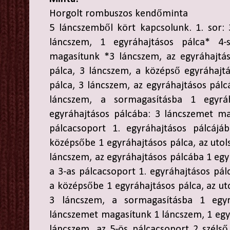
Horgolt rombuszos kendőminta
5 láncszemből kört kapcsolunk. 1. sor:
láncszem, 1 egyráhajtásos pálca* 4-
magasítunk *3 láncszem, az egyráhajtás
pálca, 3 láncszem, a középső egyráhajt
pálca, 3 láncszem, az egyráhajtásos pálc
láncszem, a sormagasításba 1 egyráh
egyráhajtásos pálcába: 3 láncszemet ma
pálcacsoport 1. egyráhajtásos pálcájá
középsőbe 1 egyráhajtásos pálca, az utol
láncszem, az egyráhajtásos pálcába 1 egy
a 3-as pálcacsoport 1. egyráhajtásos pál
a középsőbe 1 egyráhajtásos pálca, az ut
3 láncszem, a sormagasításba 1 egyr
láncszemet magasítunk 1 láncszem, 1 egy
láncszem, az 5-ös pálcacsoport 2 szélső