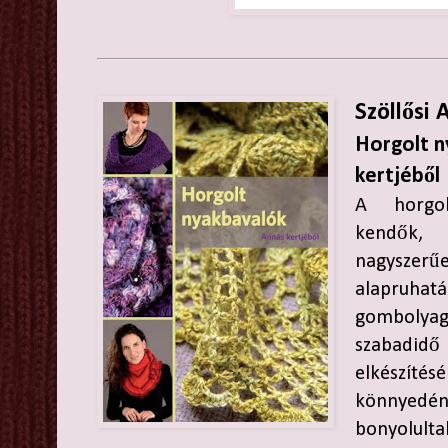
Szöllősi
Horgolt 
kertjéből
A horgol
kendők, 
nagysz
alapruha
gomboly
szabadidő 
elkészíté
könnyed
bonyolult