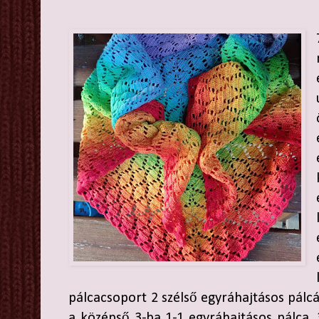
pálcacsoport 2 szélső egyráhajtásos pálcá
a középső 3-ba 1-1 egyráhajtásos pálca. 