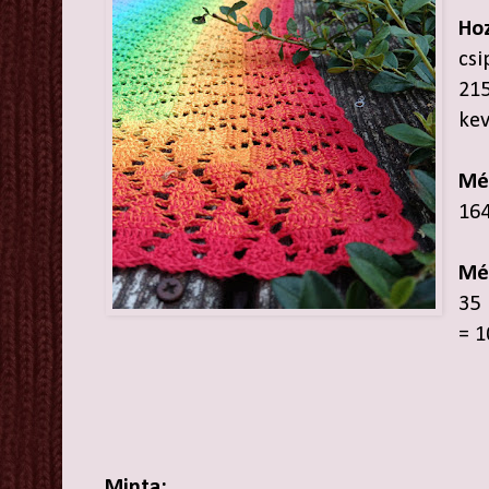
Hoz
csi
21
kev
Mé
164
Mé
35 
= 1
Minta: