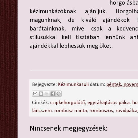
horgolá
kézimunkázóknak ajánljuk. Horgol
magunknak, de kiváló ajándékok leh
barátainknak, mivel csak a kedvenc
stílusukkal kell tisztában lennünk a
ajándékkal lephessük meg őket.
Bejegyezte:
Kézimunkasuli
dátum:
péntek, novem
Címkék:
csipkehorgolótű
,
egyráhajtásos pálca
,
ho
láncszem
,
rombusz minta
,
rombuszos
,
rövidpálca
Nincsenek megjegyzések: