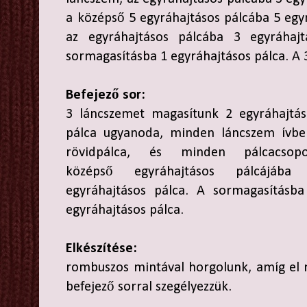
a középső 5 egyráhajtásos pálcába 5 egyr
az egyráhajtásos pálcába 3 egyráhaj
sormagasításba 1 egyráhajtásos pálca. A 3
Befejező sor:
3 láncszemet magasítunk 2 egyráhajtás
pálca ugyanoda, minden láncszem ívbe
rövidpálca, és minden pálcacsopo
középső egyráhajtásos pálcájába
egyráhajtásos pálca. A sormagasításba
egyráhajtásos pálca.
Elkészítése:
rombuszos mintával horgolunk, amíg el 
befejező sorral szegélyezzük.