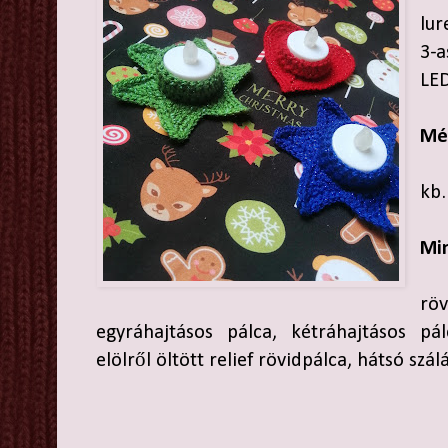
lur
3-a
LE
Mé
kb.
Mi
rö
egyráhajtásos pálca, kétráhajtásos pá
elölről öltött relief rövidpálca, hátsó szál