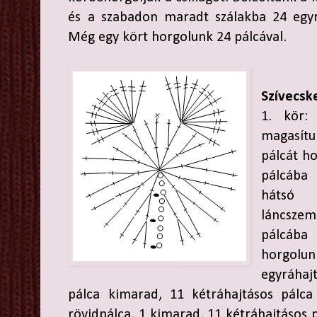
és a szabadon maradt szálakba 24 egyr
Még egy kört horgolunk 24 pálcával.
Szívecsk
1. kör:
magasít
pálcát ho
pálcába 
hátsó 
láncszem
pálcába
horgolu
egyráhaj
pálca kimarad, 11 kétráhajtásos pálca
rövidpálca, 1 kimarad, 11 kétráhajtásos 