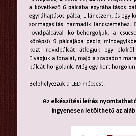
a következő 6 pálcába egyráhajtásos pál
egyráhajtásos pálca, 1 láncszem, és egy
sormagasítás harmadik láncszeméhez. E
rövidpálcával körbehorgoljuk, a csücs
középső 9 pálcájába pedig mindegyikbe
közti rövidpálcát átfogjuk egy elölről 
Elvágjuk a fonalat, majd a szabadon mara
pálcát horgolunk. Még egy kört horgolunk
Belehelyezzük a LED mécsest.
Az elkészítési leírás nyomtathat
ingyenesen letölthető az aláb