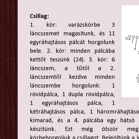
Csillag:
1. kör: varázskörbe 3
láncszemet magasítunk, és 11
egyráhajtásos pálcát horgolunk
bele. 2. kör: minden pálcába
kettőt teszünk (24). 3. kör: 6
láncszem, a tűtől a 2.
láncszemtől kezdve minden
láncszembe horgolunk: 1
rövidpálca, 1 dupla rövidpálca,
1 egyráhajtásos pálca, 1
kétráhajtásos pálca, 1 háromráhajtá
kimarad, és a 4. pálcába egy hátsó s
készítünk. Ezt még ötször megism
körbehorgoljuk a csillagot. Beleöltünk a 