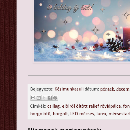
Bejegyezte:
Kézimunkasuli
dátum:
péntek, decem
Címkék:
csillag
,
elölről öltött relief rövidpálca
,
fon
horgolótű
,
horgolt
,
LED mécses
,
lurex
,
mécsestar