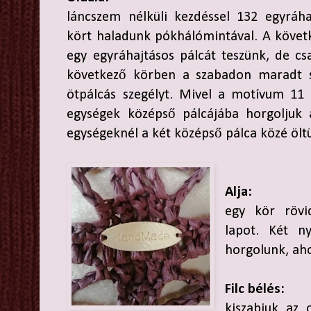
láncszem nélküli kezdéssel 132 egyráha
kört haladunk pókhálómintával. A köve
egy egyráhajtásos pálcát teszünk, de cs
következő körben a szabadon maradt sz
ötpálcás szegélyt. Mivel a motívum 11 p
egységek középső pálcájába horgoljuk 
egységeknél a két középső pálca közé ölt
Alja:
egy kör rövi
lapot. Két ny
horgolunk, ah
Filc bélés:
kiszabjuk az 