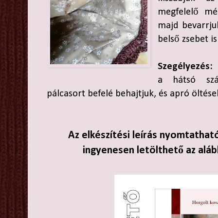
megfelelő mér
majd bevarrjuk
belső zsebet is
Szegélyezés:
a hátsó szál
pálcasort befelé behajtjuk, és apró öltése
Az elkészítési leírás nyomtathat
ingyenesen letölthető az aláb