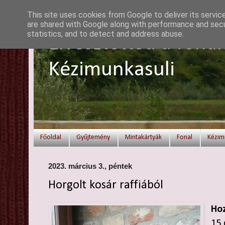
This site uses cookies from Google to deliver its servic
are shared with Google along with performance and secur
statistics, and to detect and address abuse.
Elvesztetted a fonal
Kézimunkasuli
Főoldal
Gyűjtemény
Mintakártyák
Fonal
Kézim
2023. március 3., péntek
Horgolt kosár raffiából
Hoz
15 