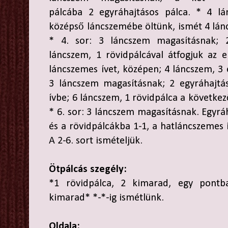
pálcába 2 egyráhajtásos pálca. * 4 lá
középső láncszemébe öltünk, ismét 4 lánc
* 4. sor: 3 láncszem magasításnak; 
láncszem, 1 rövidpálcával átfogjuk az 
láncszemes ívet, középen; 4 láncszem, 3 e
3 láncszem magasításnak; 2 egyráhajtás
ívbe; 6 láncszem, 1 rövidpálca a következ
* 6. sor: 3 láncszem magasításnak. Egyrá
és a rövidpálcákba 1-1, a hatláncszemes 
A 2-6. sort ismételjük.
Ötpálcás szegély:
*1 rövidpálca, 2 kimarad, egy pontb
kimarad* *-*-ig ismétlünk.
Oldala: