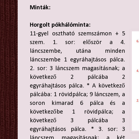
Minták:
Horgolt pókhálóminta:
11-gyel osztható szemszámon + 5
szem. 1. sor: először a 4.
láncszembe, utána minden
láncszembe 1 egyráhajtásos pálca.
2. sor: 3 láncszem magasításnak; a
következő 2 pálcába 2
egyráhajtásos pálca. * A következő
pálcába: 1 rövidpálca; 9 láncszem, a
soron kimarad 6 pálca és a
következőbe 1 rövidpálca; a
következő 3 pálcába 3
egyráhajtásos pálca. * 3. sor: 3
láncszem magasításnak; a két