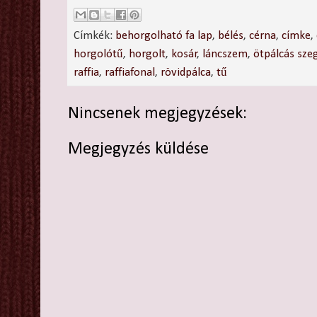
Címkék:
behorgolható fa lap
,
bélés
,
cérna
,
címke
,
horgolótű
,
horgolt
,
kosár
,
láncszem
,
ötpálcás sze
raffia
,
raffiafonal
,
rövidpálca
,
tű
Nincsenek megjegyzések:
Megjegyzés küldése