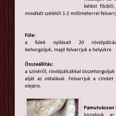
bélést filcből
mindkét szélétől 1-2 milliméterrel felvarr
Füle:
a fülek nyílásait 20 rövidpálcáv
behorgoljuk, majd felvarrjuk a helyükre.
Összeállítás:
a színéről, rövidpálcákkal összehorgoljuk
alját az oldalával. Felvarrjuk a címkét
elejére.
Pamutvászon 
kiszabjuk a