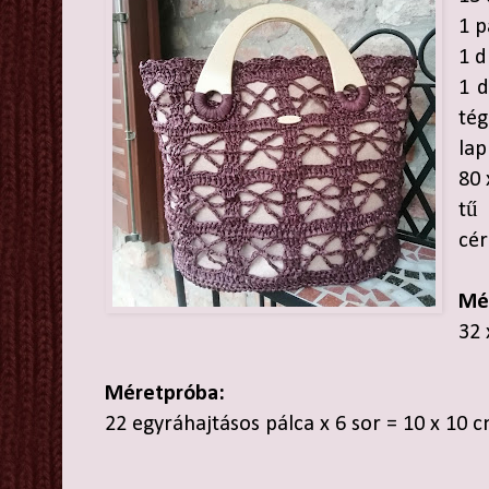
1 p
1 d
1 d
tég
lap
80 
tű
cé
Mé
32 
Méretpróba:
22 egyráhajtásos pálca x 6 sor = 10 x 10 