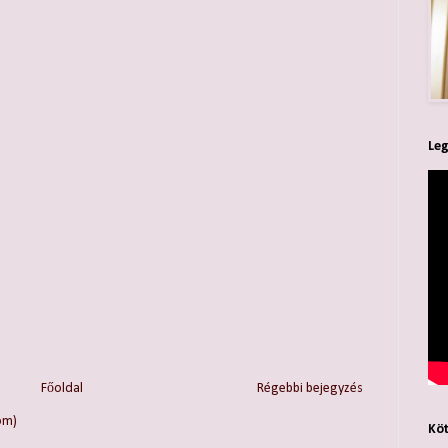
Leg
Főoldal
Régebbi bejegyzés
om)
Köt