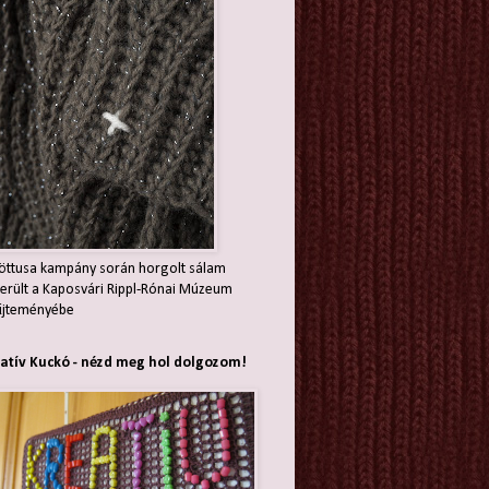
öttusa kampány során horgolt sálam
erült a Kaposvári Rippl-Rónai Múzeum
jteményébe
atív Kuckó - nézd meg hol dolgozom!