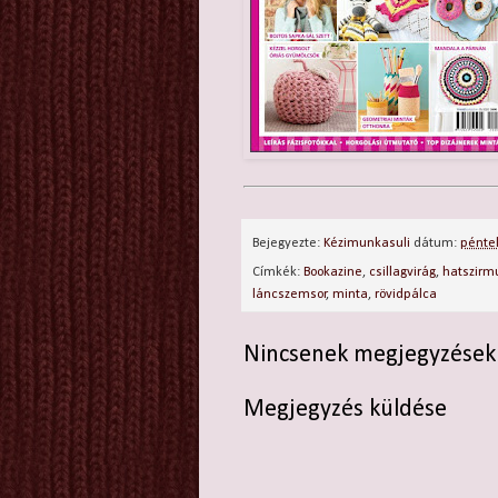
Bejegyezte:
Kézimunkasuli
dátum:
péntek
Címkék:
Bookazine
,
csillagvirág
,
hatszirm
láncszemsor
,
minta
,
rövidpálca
Nincsenek megjegyzések
Megjegyzés küldése