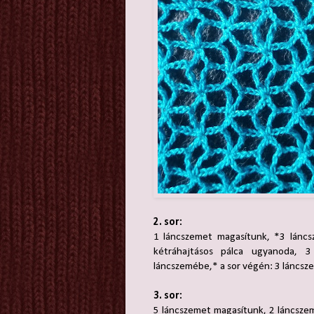
2. sor:
1 láncszemet magasítunk, *3 láncsz
kétráhajtásos pálca ugyanoda, 3
láncszemébe,* a sor végén: 3 láncsze
3. sor:
5 láncszemet magasítunk, 2 láncsze