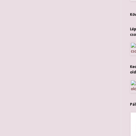
Köv
Lép
cso
Ked
old
Pál