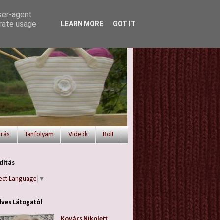
user-agent
erate usage
LEARN MORE
GOT IT
rrás
Tanfolyam
Videók
Bolt
dítás
ect Language
▼
ves Látogató!
Kovács Nikolett