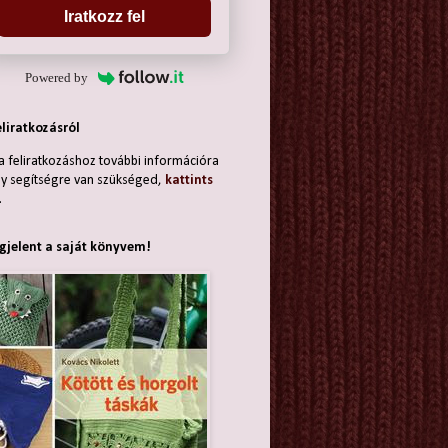
Iratkozz fel
Powered by
eliratkozásról
a feliratkozáshoz további információra
y segítségre van szükséged,
kattints
.
jelent a saját könyvem!