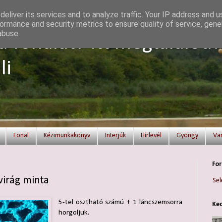
eliver its services and to analyze traffic. Your IP address and 
ormance and security metrics to ensure quality of service, gen
abuse.
a fonalat? Itt megtalálod!
li
Fonal
Kézimunkakönyv
Interjúk
Hírlevél
Gyöngy
Va
For
virág minta
Sel
5-tel osztható számú + 1 láncszemsorra
Ked
horgoljuk.