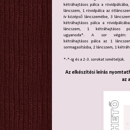
kétráhajtásos pálca a rövidpálcába
láncszem, 1 rövidpálca az ötláncsz
ív középső láncszemébe, 3 láncszem
kétráhajtásos pálca a rövidpálcába
láncszem, 1 kétráhajtásos pá
ugyanoda*. A sor végén
kétráhajtásos pálca az 1 láncsze
sormagasításba, 2 láncszem, 1 kétráh
*-*-ig és a 2-3. sorokat ismételjük.
Az elkészítési leírás nyomtat
az 