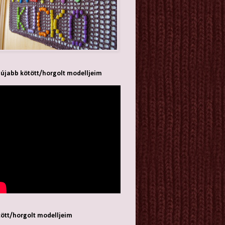
újabb kötött/horgolt modelljeim
ött/horgolt modelljeim