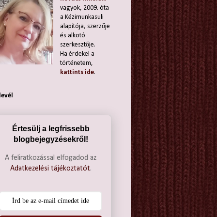
vagyok, 2009. óta
a Kézimunkasuli
alapítója, szerzője
és alkotó
szerkesztője.
Ha érdekel a
történetem,
kattints ide
.
levél
Értesülj a legfrissebb
blogbejegyzésekről!
A feliratkozással elfogadod az
Adatkezelési tájékoztatót
.