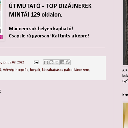
ÚTMUTATÓ - TOP DIZÁJNEREK
MINTÁI 129 oldalon.
Már nem sok helyen kapható!
Csapj le rá gyorsan! Kattints a képre!
, július 08, 2022
A K
ú
,
Hétvégi horgolás
,
horgolt
,
kétráhajtásos pálca
,
láncszem
,
bek
Gyű
:
Kre