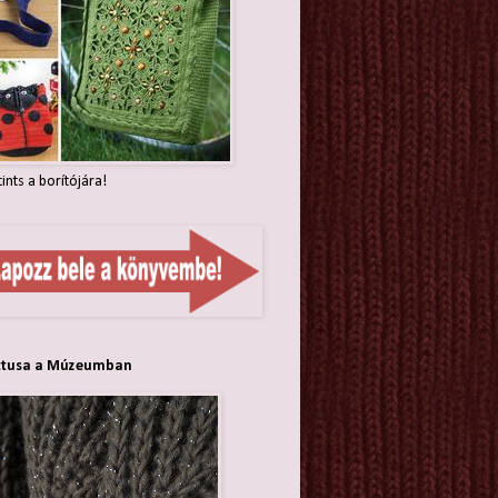
tints a borítójára!
ttusa a Múzeumban