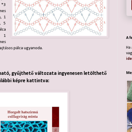
, *3
emes
, 1
, 5
lca
: 1
A f
mes
Ha 
ajtásos pálca ugyanoda.
vag
ide
Meg
ható, gyűjthető változata ingyenesen letölthető
alábbi képre kattintva: