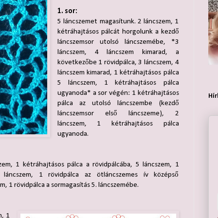
1. sor:
5 láncszemet magasítunk. 2 láncszem, 1
kétráhajtásos pálcát horgolunk a kezdő
láncszemsor utolsó láncszemébe, *3
láncszem, 4 láncszem kimarad, a
következőbe 1 rövidpálca, 3 láncszem, 4
láncszem kimarad, 1 kétráhajtásos pálca
5 láncszem, 1 kétráhajtásos pálca
ugyanoda* a sor végén: 1 kétráhajtásos
Hír
pálca az utolsó láncszembe (kezdő
láncszemsor első láncszeme), 2
láncszem, 1 kétráhajtásos pálca
ugyanoda.
em, 1 kétráhajtásos pálca a rövidpálcába, 5 láncszem, 1
 láncszem, 1 rövidpálca az ötláncszemes ív középső
m, 1 rövidpálca a sormagasítás 5. láncszemébe.
m, 1