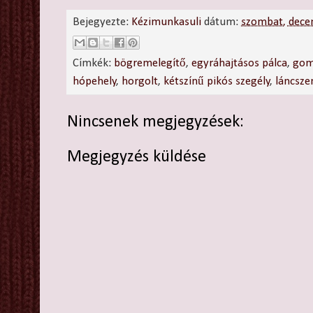
Bejegyezte:
Kézimunkasuli
dátum:
szombat, dece
Címkék:
bögremelegítő
,
egyráhajtásos pálca
,
go
hópehely
,
horgolt
,
kétszínű pikós szegély
,
láncsz
Nincsenek megjegyzések:
Megjegyzés küldése