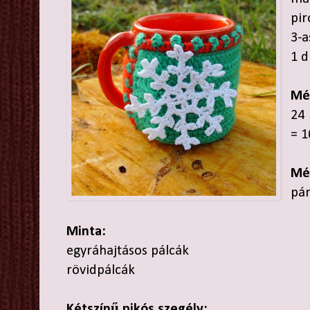
pir
3-a
1 
Mé
24 
= 1
Mé
pán
Minta:
egyráhajtásos pálcák
rövidpálcák
Kétszínű pikós szegély: