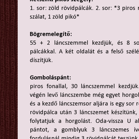
1. sor: zöld rövidpálcák. 2. sor: *3 piros
szálat, 1 zöld pikó*
Bögremelegítő:
55 + 2 láncszemmel kezdjük, és 8 so
pálcákkal. A két oldalát és a felső szélé
díszítjük.
Gomboláspánt:
piros fonallal, 30 láncszemmel kezdjük
végén levő láncszembe még egyet horgol
és a kezdő láncszemsor aljára is egy sor 
rövidpálca után 3 láncszemet készítünk,
folytatjuk a horgolást. Oda-vissza U 
pántot, a gomblyuk 3 láncszemes ív
fordulásnál mindig 3 rövidpálcát teszünk