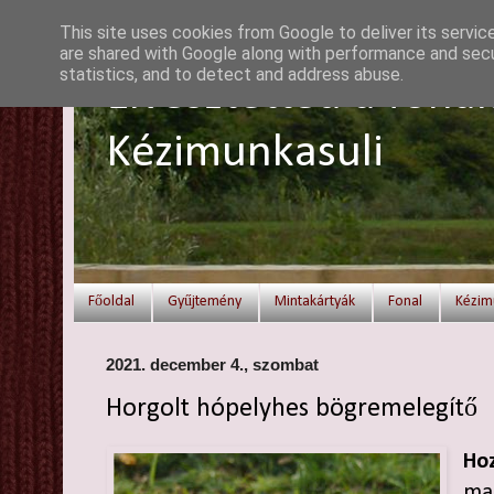
This site uses cookies from Google to deliver its servic
are shared with Google along with performance and secur
statistics, and to detect and address abuse.
Elvesztetted a fonal
Kézimunkasuli
Főoldal
Gyűjtemény
Mintakártyák
Fonal
Kézim
2021. december 4., szombat
Horgolt hópelyhes bögremelegítő
Hoz
mar