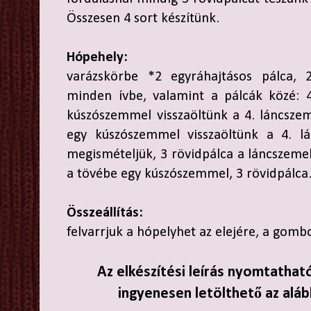
Összesen 4 sort készítünk.
Hópehely:
varázskörbe *2 egyráhajtásos pálca, 2
minden ívbe, valamint a pálcák közé: 
kúszószemmel visszaöltünk a 4. láncsze
egy kúszószemmel visszaöltünk a 4. l
megismételjük, 3 rövidpálca a láncszemek
a tövébe egy kúszószemmel, 3 rövidpálca
Összeállítás:
felvarrjuk a hópelyhet az elejére, a gom
Az elkészítési leírás nyomtathat
ingyenesen letölthető az aláb