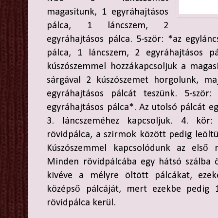
magasítunk, 1 egyráhajtásos
pálca, 1 láncszem, 2
egyráhajtásos pálca. 5-ször: *az egylán
pálca, 1 láncszem, 2 egyráhajtásos pá
kúszószemmel hozzákapcsoljuk a magasít
sárgával 2 kúszószemet horgolunk, ma
egyráhajtásos pálcát teszünk. 5-ször
egyráhajtásos pálca*. Az utolsó pálcát 
3. láncszeméhez kapcsoljuk. 4. kör
rövidpálca, a szirmok között pedig leöltü
Kúszószemmel kapcsolódunk az első rö
Minden rövidpálcába egy hátsó szálba ö
kivéve a mélyre öltött pálcákat, ezek
középső pálcáját, mert ezekbe pedig 1
rövidpálca kerül.