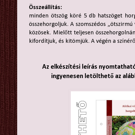
Összeállítás:
minden ötszög köré 5 db hatszöget horg
összehorgoljuk. A szomszédos „ötszirmú 
közösek. Mielőtt teljesen összehorgolnán
kifordítjuk, és kitömjük. A végén a színérő
Az elkészítési leírás nyomtathat
ingyenesen letölthető az aláb