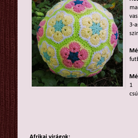
ma
vas
3-a
szi
Mé
fut
Mé
1 
csú
Afrikai virágok: