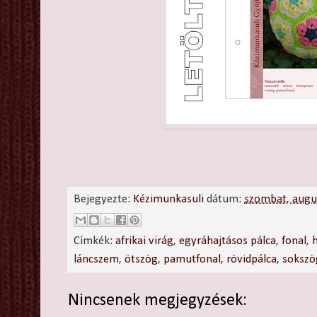
Bejegyezte:
Kézimunkasuli
dátum:
szombat, augu
Címkék:
afrikai virág
,
egyráhajtásos pálca
,
fonal
,
láncszem
,
ötszög
,
pamutfonal
,
rövidpálca
,
sokszö
Nincsenek megjegyzések: