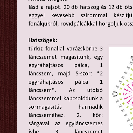
lásd a rajzot. 20 db hatszög és 12 db öt
eggyel kevesebb szirommal készítj
fonákjukról, rövidpálcákkal horgoljuk öss
Hatszögek:
türkiz fonallal varázskörbe 3
láncszemet magasítunk, egy
egyráhajtásos pálca, 1
láncszem, majd 5-ször: *2
egyráhajtásos pálca 1
láncszem*. Az utolsó
láncszemmel kapcsolódunk a
sormagasítás harmadik
láncszeméhez. 2. kör:
sárgával az egyláncszemes
ívbe 3 láncszemet