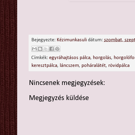
Bejegyezte:
Kézimunkasuli
dátum:
szombat, szep
Címkék:
egyráhajtásos pálca
,
horgolás
,
horgolófo
keresztpálca
,
láncszem
,
poháralátét
,
rövidpálca
Nincsenek megjegyzések:
Megjegyzés küldése