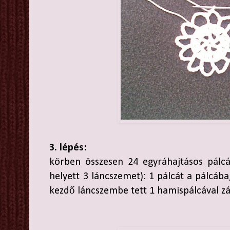
3. lépés:
körben összesen 24 egyráhajtásos pálcá
helyett 3 láncszemet): 1 pálcát a pálcába,
kezdő láncszembe tett 1 hamispálcával z