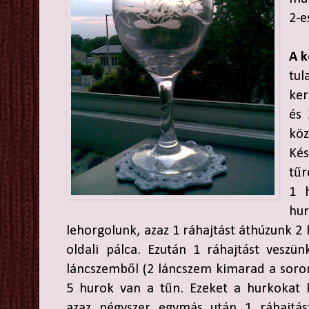
2-e
A k
tu
ker
és 
kö
Kés
tűr
1 
hur
lehorgolunk, azaz 1 ráhajtást áthúzunk 2 
oldali pálca. Ezután 1 ráhajtást veszü
láncszemből (2 láncszem kimarad a soron
5 hurok van a tűn. Ezeket a hurkokat k
azaz négyszer egymás után 1 ráhajtás