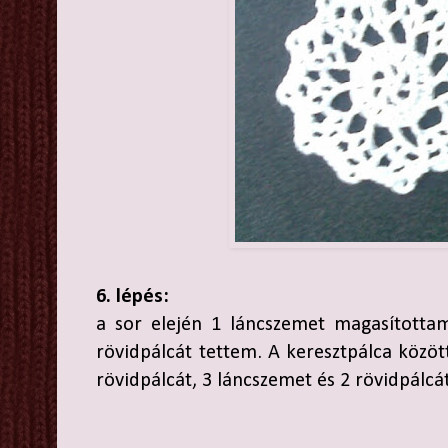
6. lépés:
a sor elején 1 láncszemet magasította
rövidpálcát tettem. A keresztpálca közö
rövidpálcát, 3 láncszemet és 2 rövidpálcá