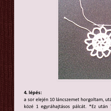
4. lépés:
a sor elején 10 láncszemet horgoltam, utá
közé 1 egyráhajtásos pálcát. *Ez után 