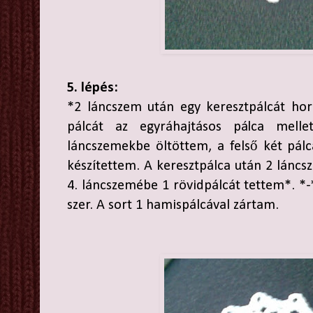
5. lépés:
*2 láncszem után egy keresztpálcát hor
pálcát az egyráhajtásos pálca melle
láncszemekbe öltöttem, a felső két pál
készítettem. A keresztpálca után 2 láncs
4. láncszemébe 1 rövidpálcát tettem*. *-
szer. A sort 1 hamispálcával zártam.