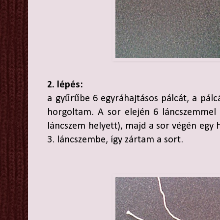
2. lépés:
a gyűrűbe 6 egyráhajtásos pálcát, a pálc
horgoltam. A sor elején 6 láncszemmel 
láncszem helyett), majd a sor végén egy 
3. láncszembe, így zártam a sort.