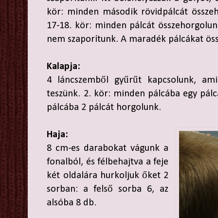
kör: minden második rövidpálcát összeh
17-18. kör: minden pálcát összehorgolunk
nem szaporítunk. A maradék pálcákat ös
Kalapja:
4 láncszemből gyűrűt kapcsolunk, ami
teszünk. 2. kör: minden pálcába egy pálc
pálcába 2 pálcát horgolunk.
Haja:
8 cm-es darabokat vágunk a
fonalból, és félbehajtva a feje
két oldalára hurkoljuk őket 2
sorban: a felső sorba 6, az
alsóba 8 db.