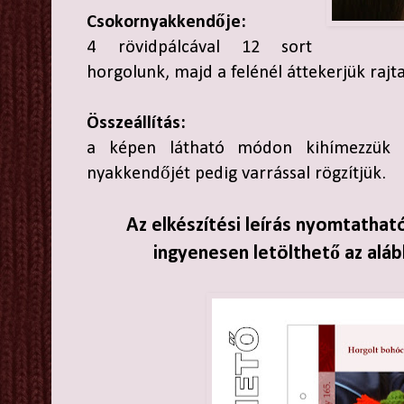
Csokornyakkendője:
4 rövidpálcával 12 sort
horgolunk, majd a felénél áttekerjük rajta
Összeállítás:
a képen látható módon kihímezzük a
nyakkendőjét pedig varrással rögzítjük.
Az elkészítési leírás nyomtathat
ingyenesen letölthető az aláb