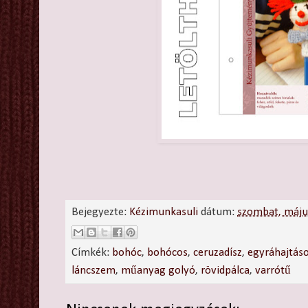
Bejegyezte:
Kézimunkasuli
dátum:
szombat, máju
Címkék:
bohóc
,
bohócos
,
ceruzadísz
,
egyráhajtáso
láncszem
,
műanyag golyó
,
rövidpálca
,
varrótű