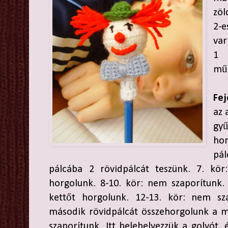
zöl
2-e
var
1 
mű
Fej
az 
gy
ho
pá
pálcába 2 rövidpálcát teszünk. 7. kö
horgolunk. 8-10. kör: nem szaporítunk
kettőt horgolunk. 12-13. kör: nem sz
második rövidpálcát összehorgolunk a me
szaporítunk. Itt belehelyezzük a golyót,