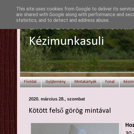
This site uses cookies from Google to deliver its servic
are shared with Google along with performance and secur
statistics, and to detect and address abuse.
Elvesztetted a fonal
Kézimunkasuli
Főoldal
Gyűjtemény
Mintakártyák
Fonal
Kézim
2020. március 28., szombat
Kötött felső görög mintával
Hoz
30 