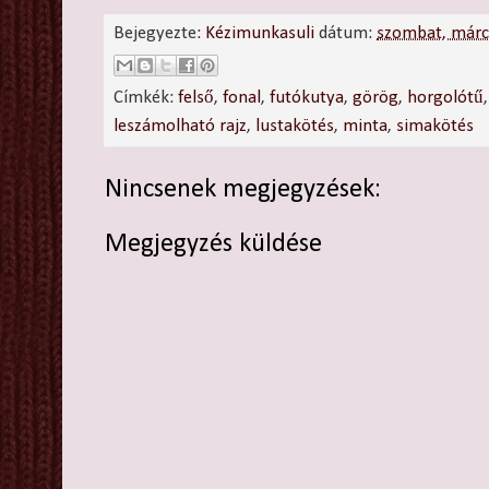
Bejegyezte:
Kézimunkasuli
dátum:
szombat, márc
Címkék:
felső
,
fonal
,
futókutya
,
görög
,
horgolótű
leszámolható rajz
,
lustakötés
,
minta
,
simakötés
Nincsenek megjegyzések:
Megjegyzés küldése