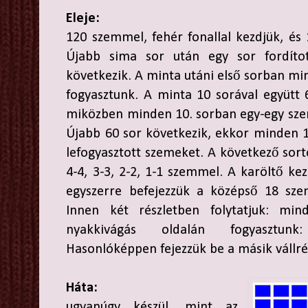
Eleje:
120 szemmel, fehér fonallal kezdjük, és 
Újabb sima sor után egy sor fordíto
következik. A minta utáni első sorban mi
fogyasztunk. A minta 10 sorával együtt 
miközben minden 10. sorban egy-egy szem
Újabb 60 sor következik, ekkor minden 10
lefogyasztott szemeket. A következő sortó
4-4, 3-3, 2-2, 1-1 szemmel. A karöltő ke
egyszerre befejezzük a középső 18 sze
Innen két részletben folytatjuk: mi
nyakkivágás oldalán fogyasztunk:
Hasonlóképpen fejezzük be a másik vállrés
Háta:
ugyanúgy készül, mint az