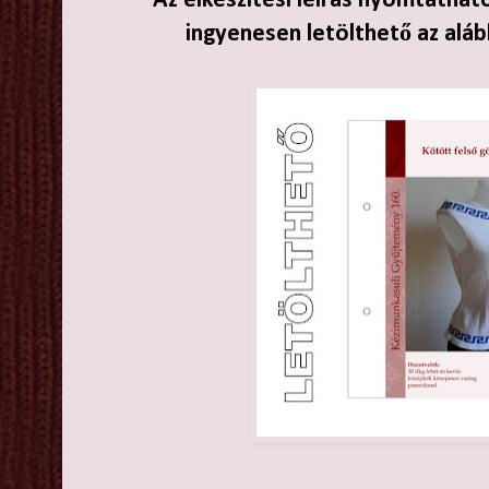
Az elkészítési leírás nyomtathat
ingyenesen letölthető az aláb