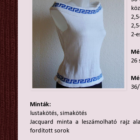
köz
2,5
2,5
2-e
Mé
26 
Mé
36/
Minták:
lustakötés, simakötés
Jacquard minta a leszámolható rajz ala
fordított sorok