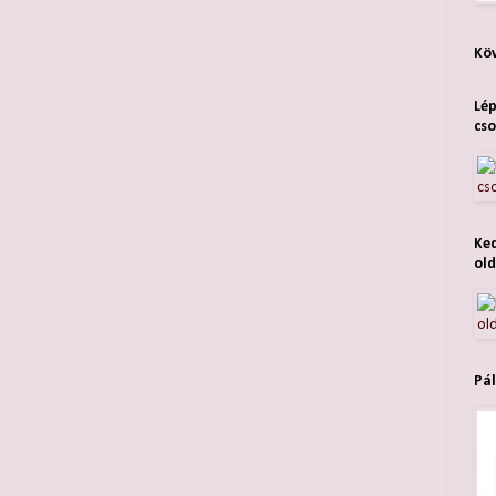
Köv
Lép
cso
Ked
old
Pál