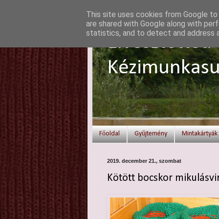
This site uses cookies from Google to d
are shared with Google along with perf
statistics, and to detect and address 
Elvesztetted 
Kézimunkasu
Főoldal
Gyűjtemény
Mintakártyák
2019. december 21., szombat
Kötött bocskor mikulásvi