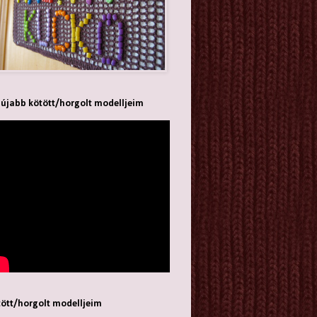
újabb kötött/horgolt modelljeim
ött/horgolt modelljeim