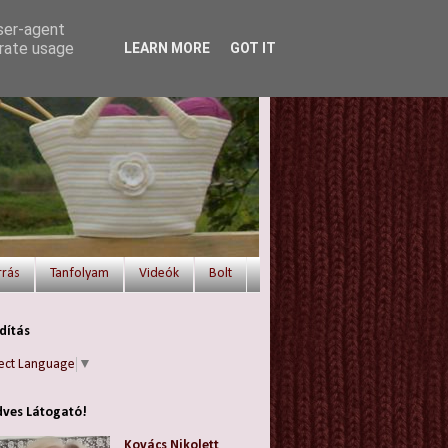
user-agent
erate usage
LEARN MORE
GOT IT
rrás
Tanfolyam
Videók
Bolt
dítás
ect Language
▼
ves Látogató!
Kovács Nikolett