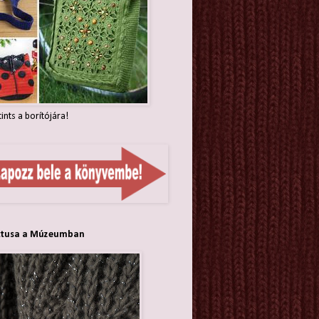
tints a borítójára!
ttusa a Múzeumban