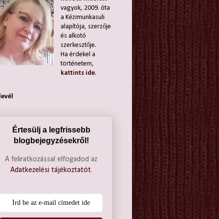
vagyok, 2009. óta
a Kézimunkasuli
alapítója, szerzője
és alkotó
szerkesztője.
Ha érdekel a
történetem,
kattints ide
.
levél
Értesülj a legfrissebb
blogbejegyzésekről!
A feliratkozással elfogadod az
Adatkezelési tájékoztatót
.