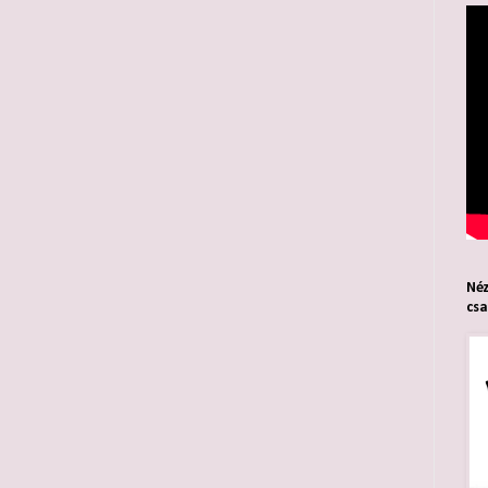
Néz
cs