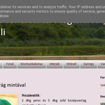
eliver its services and to analyze traffic. Your IP address and 
ormance and security metrics to ensure quality of service, gen
abuse.
a fonalat? Itt megtalálod!
li
Fonal
Kézimunkakönyv
Interjúk
Hírlevél
Gyöngy
Va
For
rág mintával
Sel
Hozzávalók:
Ked
2 dkg piros és 5 dkg zöld középvastag