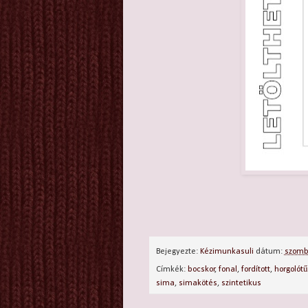
Bejegyezte:
Kézimunkasuli
dátum:
szomb
Címkék:
bocskor
,
fonal
,
fordított
,
horgolótű
sima
,
simakötés
,
szintetikus