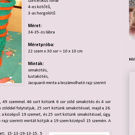
szintetikus fonal
4-es kötőtű,
3-as horgolótű
Méret
:
34-35-ös lábra
Méretpróba:
22 szem x 30 sor = 10 x 10 cm
Hír
Minták:
simakötés,
lustakötés,
Jacquard-minta a leszámolható rajz szerint
al, 49 szemmel. 46 sort kötünk 6 sor zöld simakötés és 4 sor
n zölddel folytatjuk, 25 sort kötünk simakötéssel, majd a 26.
k a középső 19 szemet, és 25 sort kötünk simakötéssel, úgy,
 rajz szerinti mintát kötjük a 19 szem középső 15 szemén. A
et: 15-13-19-13-15. 5