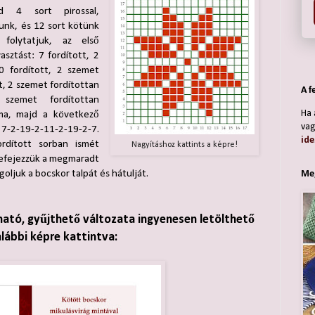
d 4 sort pirossal,
tunk, és 12 sort kötünk
 folytatjuk, az első
sztást: 7 fordított, 2
0 fordított, 2 szemet
t, 2 szemet fordítottan
A f
szemet fordítottan
Ha 
ima, majd a következő
vag
 7-2-19-2-11-2-19-2-7.
ide
rdított sorban ismét
Nagyításhoz kattints a képre!
Befejezzük a megmaradt
ljuk a bocskor talpát és hátulját.
Meg
ható, gyűjthető változata ingyenesen letölthető
alábbi képre kattintva: