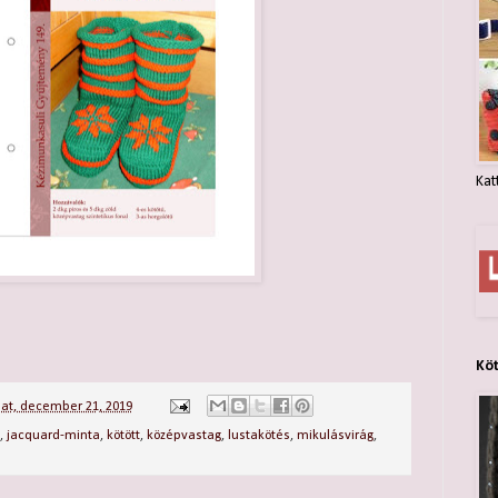
Kat
Kö
at, december 21, 2019
,
jacquard-minta
,
kötött
,
középvastag
,
lustakötés
,
mikulásvirág
,