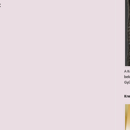
:
A K
bek
Gyű
Kre