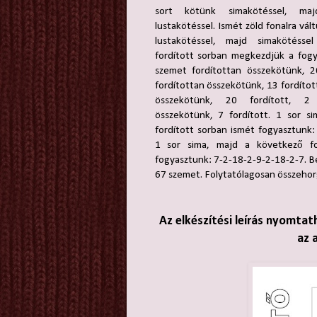
sort kötünk simakötéssel, maj
lustakötéssel. Ismét zöld fonalra vál
lustakötéssel, majd simakötéssel
fordított sorban megkezdjük a fogya
szemet fordítottan összekötünk, 2
fordítottan összekötünk, 13 fordítot
összekötünk, 20 fordított, 2 
összekötünk, 7 fordított. 1 sor s
fordított sorban ismét fogyasztunk:
1 sor sima, majd a következő fo
fogyasztunk: 7-2-18-2-9-2-18-2-7. 
67 szemet. Folytatólagosan összehorgo
Az elkészítési leírás nyomtat
az 