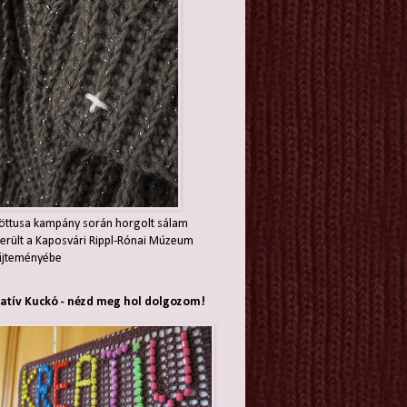
öttusa kampány során horgolt sálam
erült a Kaposvári Rippl-Rónai Múzeum
jteményébe
atív Kuckó - nézd meg hol dolgozom!