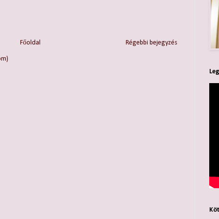
Főoldal
Régebbi bejegyzés
om)
Leg
Köt