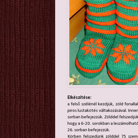
Elkészítése:
a felső szélénél kezdjük, zöld fonall
piros lustakötés váltakozásával. Inne
sorban befejezzük. Zölddel felszedjü
hogy a 6-20. sorokban a leszámolható
26. sorban befejezzük.
Körben felszedünk zölddel 75 szem