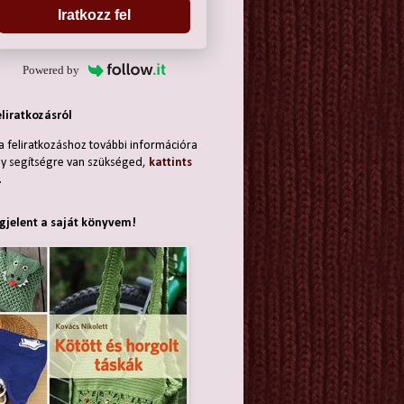
Iratkozz fel
Powered by
eliratkozásról
a feliratkozáshoz további információra
y segítségre van szükséged,
kattints
.
jelent a saját könyvem!