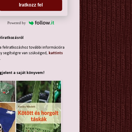
Iratkozz fel
Powered by
eliratkozásról
a feliratkozáshoz további információra
y segítségre van szükséged,
kattints
.
jelent a saját könyvem!