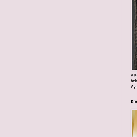
A K
bek
Gyű
Kre