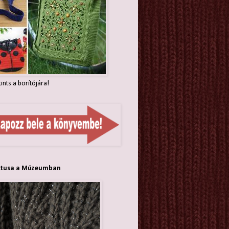
tints a borítójára!
ttusa a Múzeumban