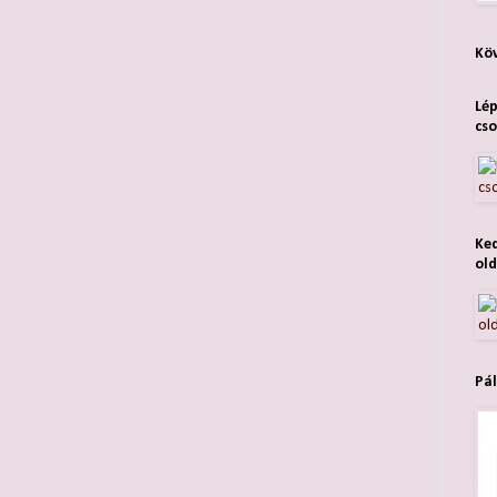
Köv
Lép
cso
Ked
old
Pál