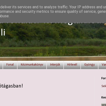
eliver its services and to analyze traffic. Your IP address and 
ormance and security metrics to ensure quality of service, gen
abuse.
a fonalat? Itt megtalálod!
li
Fonal
Kézimunkakönyv
Interjúk
Hírlevél
Gyöngy
Va
For
Tótágasban!
Sel
Ked