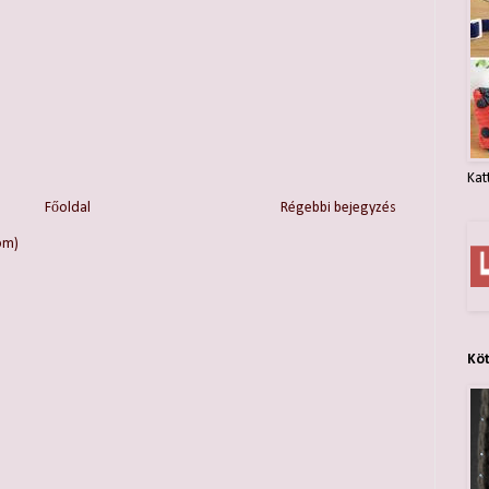
Kat
Főoldal
Régebbi bejegyzés
om)
Kö