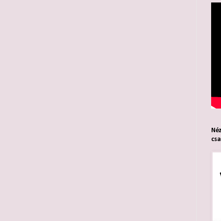
Néz
cs