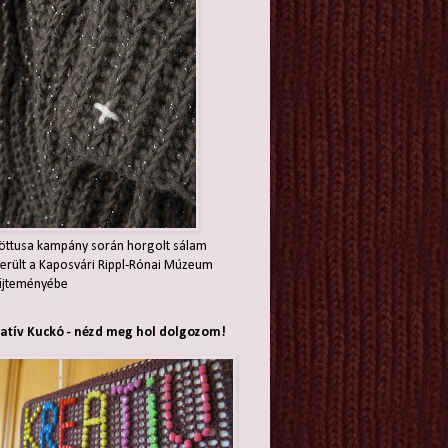
öttusa kampány során horgolt sálam
erült a Kaposvári Rippl-Rónai Múzeum
jteményébe
atív Kuckó - nézd meg hol dolgozom!