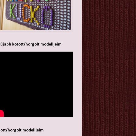
újabb kötött/horgolt modelljeim
ött/horgolt modelljeim