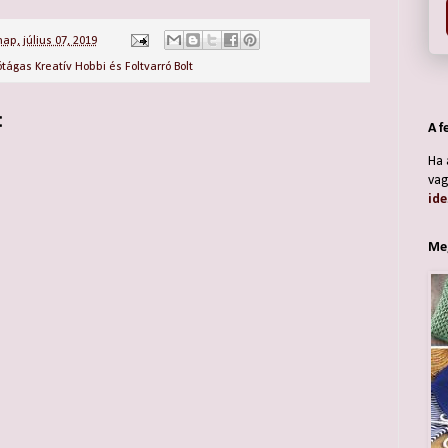
ap, július 07, 2019
ótágas Kreatív Hobbi és Foltvarró Bolt
:
A f
Ha 
vag
ide
Meg