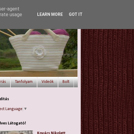
user-agent
erate usage
LEARN MORE
GOT IT
rrás
Tanfolyam
Videók
Bolt
dítás
ect Language
▼
ves Látogató!
Kovács Nikolett