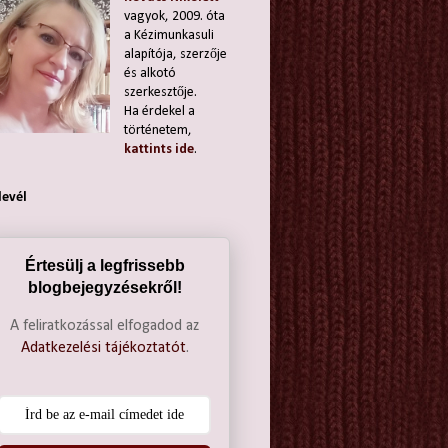
vagyok, 2009. óta
a Kézimunkasuli
alapítója, szerzője
és alkotó
szerkesztője.
Ha érdekel a
történetem,
kattints ide
.
levél
Értesülj a legfrissebb
blogbejegyzésekről!
A feliratkozással elfogadod az
Adatkezelési tájékoztatót
.