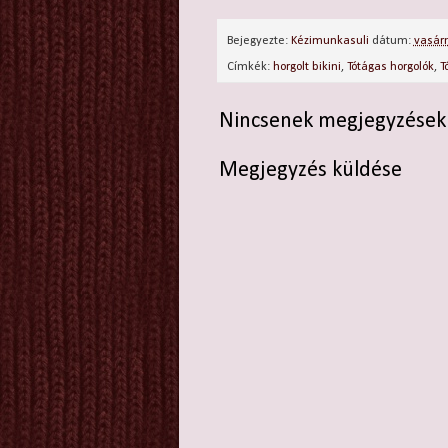
Bejegyezte:
Kézimunkasuli
dátum:
vasárn
Címkék:
horgolt bikini
,
Tótágas horgolók
,
T
Nincsenek megjegyzések
Megjegyzés küldése