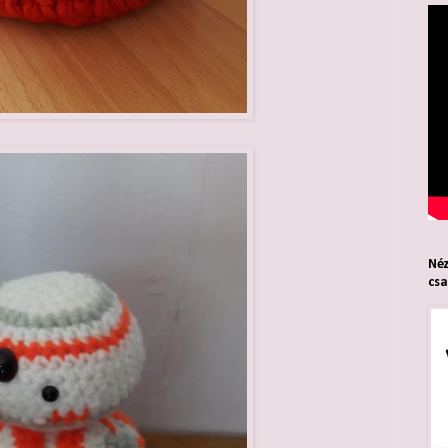
Néz
cs