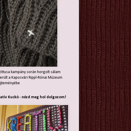
öttusa kampány során horgolt sálam
erült a Kaposvári Rippl-Rónai Múzeum
jteményébe
atív Kuckó - nézd meg hol dolgozom!