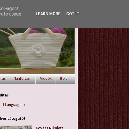
user-agent
erate usage
LEARN MORE
GOT IT
rrás
Tanfolyam
Videók
Bolt
dítás
ect Language
▼
ves Látogató!
Kovács Nikolett