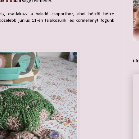
ok oldalán
vagy telefonon.
ig csatlakozz a haladó csoporthoz, ahol hétről hétre
gközelebb június 11-én találkozunk, és körmellényt fogunk
Hír