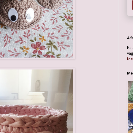
A f
Ha 
vag
ide
Meg