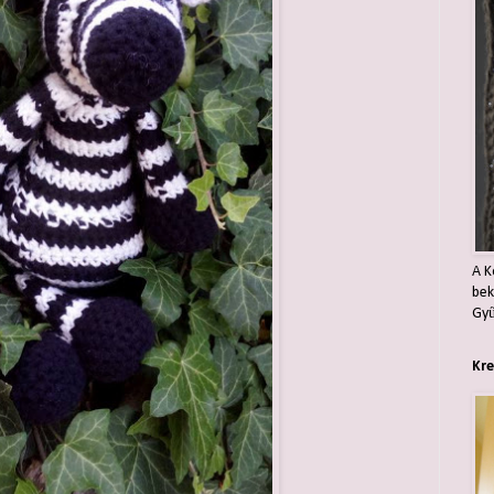
A K
bek
Gyű
Kre