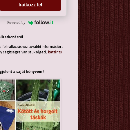
Iratkozz fel
Powered by
eliratkozásról
a feliratkozáshoz további információra
y segítségre van szükséged,
kattints
.
jelent a saját könyvem!