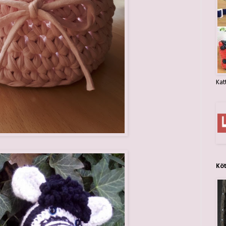
Kat
Kö