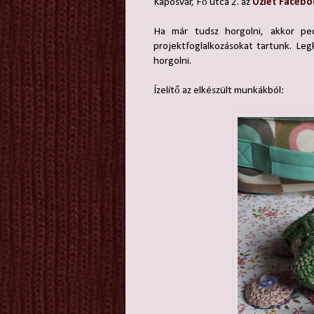
Kaposvár, Fő utca 2. az
Üzlet Facebo
Ha már tudsz horgolni, akkor ped
projektfoglalkozásokat tartunk. Le
horgolni.
Ízelítő az elkészült munkákból: