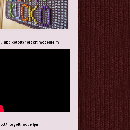
újabb kötött/horgolt modelljeim
ött/horgolt modelljeim