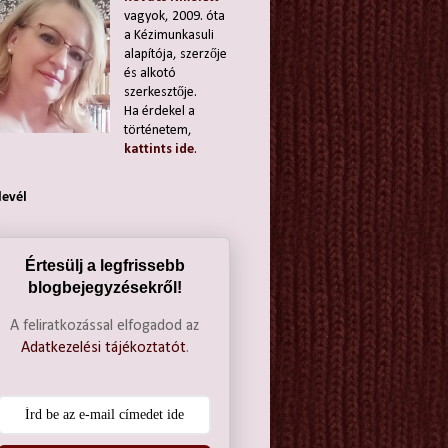
vagyok, 2009. óta
a Kézimunkasuli
alapítója, szerzője
és alkotó
szerkesztője.
Ha érdekel a
történetem,
kattints ide
.
levél
Értesülj a legfrissebb
blogbejegyzésekről!
A feliratkozással elfogadod az
Adatkezelési tájékoztatót
.