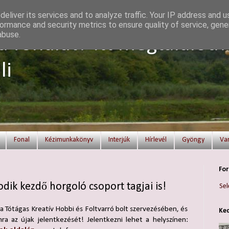
eliver its services and to analyze traffic. Your IP address and 
ormance and security metrics to ensure quality of service, gen
abuse.
a fonalat? Itt megtalálod!
li
Fonal
Kézimunkakönyv
Interjúk
Hírlevél
Gyöngy
Va
For
ik kezdő horgoló csoport tagjai is!
Sel
 a Tótágas Kreatív Hobbi és Foltvarró bolt szervezésében, és
Ked
ra az újak jelentkezését! Jelentkezni lehet a helyszínen: