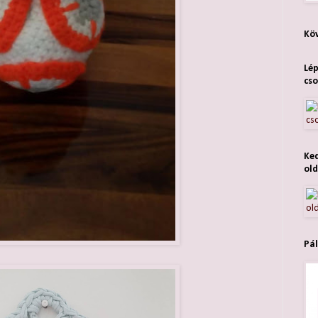
Köv
Lép
cso
Ked
old
Pál