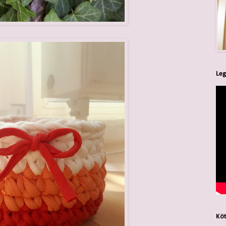
Leg
Köt