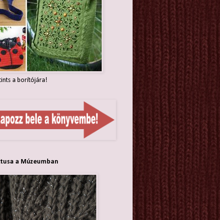
tints a borítójára!
ttusa a Múzeumban