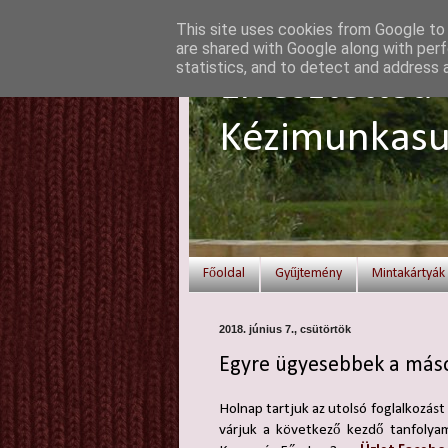
This site uses cookies from Google to d
are shared with Google along with perf
statistics, and to detect and address 
Elvesztetted 
Kézimunkasu
Főoldal
Gyűjtemény
Mintakártyák
2018. június 7., csütörtök
Egyre ügyesebbek a másod
Holnap tartjuk az utolsó foglalkozást
várjuk a következő kezdő tanfolyam