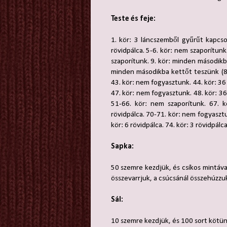
Teste és feje:
1. kör: 3 láncszemből gyűrűt kapcsol
rövidpálca. 5-6. kör: nem szaporítun
szaporítunk. 9. kör: minden másodikb
minden másodikba kettőt teszünk (81)
43. kör: nem fogyasztunk. 44. kör: 36 
47. kör: nem fogyasztunk. 48. kör: 36 
51-66. kör: nem szaporítunk. 67. k
rövidpálca. 70-71. kör: nem fogyasztu
kör: 6 rövidpálca. 74. kör: 3 rövidpálca
Sapka:
50 szemre kezdjük, és csíkos mintáva
összevarrjuk, a csúcsánál összehúzzuk,
Sál:
10 szemre kezdjük, és 100 sort kötün