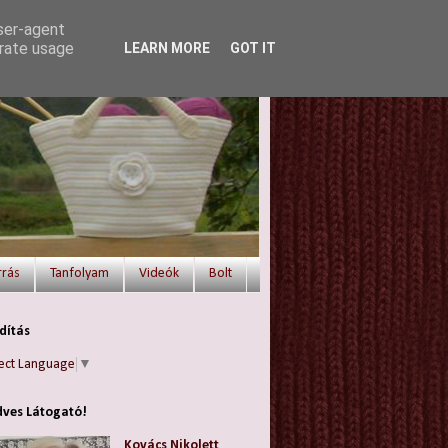
user-agent
erate usage
LEARN MORE
GOT IT
rrás
Tanfolyam
Videók
Bolt
dítás
ect Language
▼
ves Látogató!
Kovács Nikolett