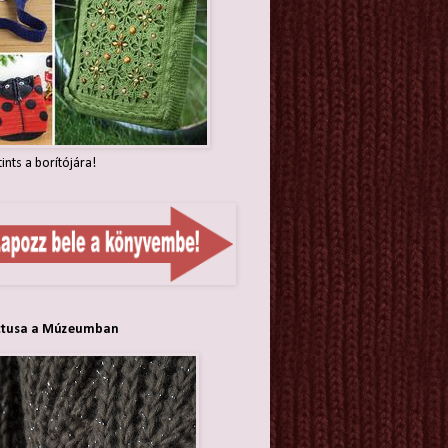
tints a borítójára!
ttusa a Múzeumban