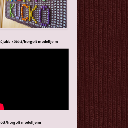
újabb kötött/horgolt modelljeim
ött/horgolt modelljeim