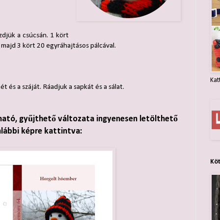
zdjük a csúcsán. 1 kört
majd 3 kört 20 egyráhajtásos pálcával.
Kat
t és a száját. Ráadjuk a sapkát és a sálat.
ható, gyűjthető változata ingyenesen letölthető
alábbi képre kattintva:
Kö