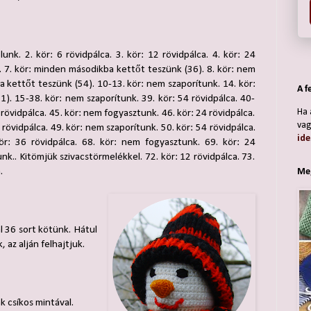
unk. 2. kör: 6 rövidpálca. 3. kör: 12 rövidpálca. 4. kör: 24
k. 7. kör: minden másodikba kettőt teszünk (36). 8. kör: nem
a kettőt teszünk (54). 10-13. kör: nem szaporítunk. 14. kör:
A f
. 15-38. kör: nem szaporítunk. 39. kör: 54 rövidpálca. 40-
Ha 
rövidpálca. 45. kör: nem fogyasztunk. 46. kör: 24 rövidpálca.
vag
rövidpálca. 49. kör: nem szaporítunk. 50. kör: 54 rövidpálca.
ide
ör: 36 rövidpálca. 68. kör: nem fogyasztunk. 69. kör: 24
nk.. Kitömjük szivacstörmelékkel. 72. kör: 12 rövidpálca. 73.
.
Meg
l 36 sort kötünk. Hátul
 az alján felhajtjuk.
k csíkos mintával.