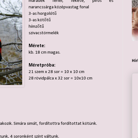
maradék fehér, fekete, piros és
narancssárga középvastag fonal
3-as horgolótű
3-as kötőtű
hímzőtű
szivacstörmelék
Mérete:
kb. 18 cm magas.
Hír
Méretpróba:
21 szem x 28 sor = 10 x 10 cm
28 rövidpálca x 32 sor = 10x10 cm
takozik. Simára simát, fordítottra fordítottat kötünk.
nk, 4 soronként színt váltunk.