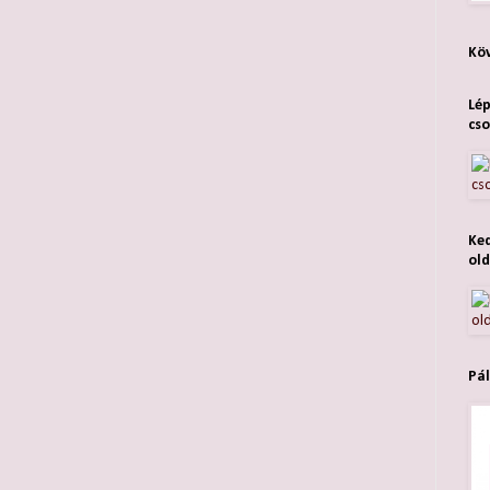
Köv
Lép
cso
Ked
old
Pál