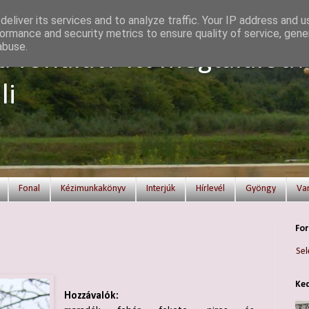
eliver its services and to analyze traffic. Your IP address and 
ormance and security metrics to ensure quality of service, gen
abuse.
a fonalat? Itt megtalálod!
li
Fonal
Kézimunkakönyv
Interjúk
Hírlevél
Gyöngy
Va
For
Sel
Ked
Hozzávalók: