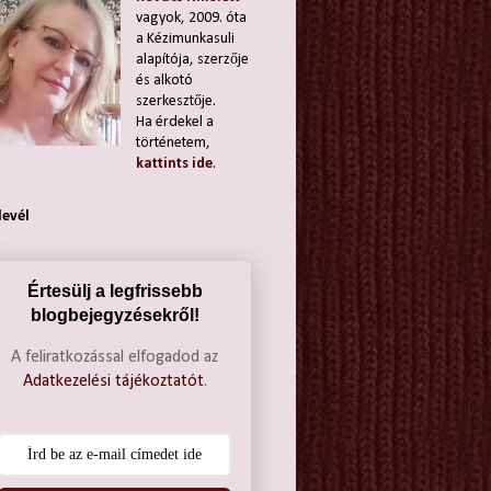
vagyok, 2009. óta
a Kézimunkasuli
alapítója, szerzője
és alkotó
szerkesztője.
Ha érdekel a
történetem,
kattints ide
.
levél
Értesülj a legfrissebb
blogbejegyzésekről!
A feliratkozással elfogadod az
Adatkezelési tájékoztatót
.