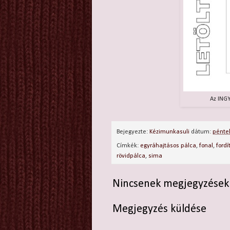
Az INGY
Bejegyezte:
Kézimunkasuli
dátum:
pénte
Címkék:
egyráhajtásos pálca
,
fonal
,
fordí
rövidpálca
,
sima
Nincsenek megjegyzések
Megjegyzés küldése