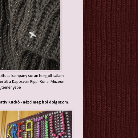
öttusa kampány során horgolt sálam
erült a Kaposvári Rippl-Rónai Múzeum
jteményébe
atív Kuckó - nézd meg hol dolgozom!