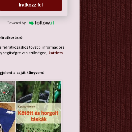
Iratkozz fel
Powered by
eliratkozásról
a feliratkozáshoz további információra
y segítségre van szükséged,
kattints
.
jelent a saját könyvem!