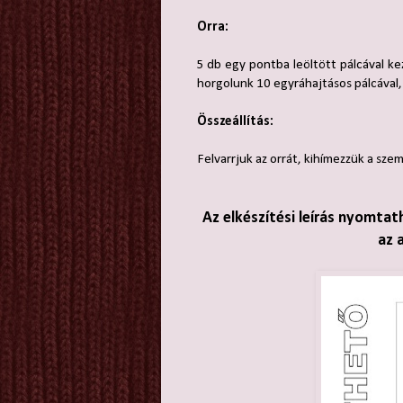
Orra:
5 db egy pontba leöltött pálcával ke
horgolunk 10 egyráhajtásos pálcával, 
Összeállítás:
Felvarrjuk az orrát, kihímezzük a szemé
Az elkészítési leírás nyomtat
az 