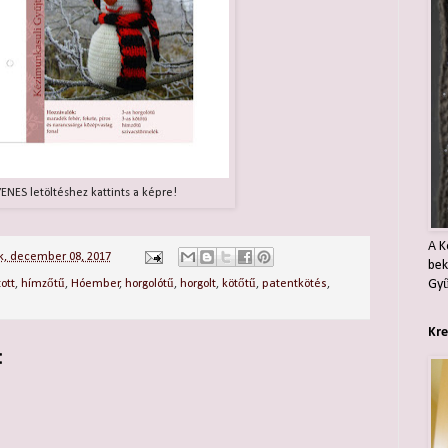
ENES letöltéshez kattints a képre!
A K
k, december 08, 2017
bek
Gyű
tott
,
hímzőtű
,
Hóember
,
horgolótű
,
horgolt
,
kötőtű
,
patentkötés
,
Kre
: