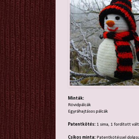
Minták:
Rövidpálcák
Egyráhajtásos pálcák
Patentkötés:
1 sima, 1 fordított vál
Csíkos minta:
Patentkötéssel dolgozu