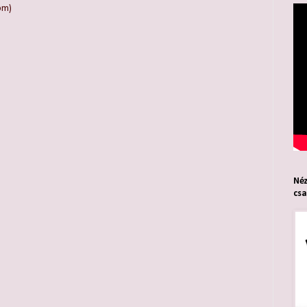
om)
Néz
cs