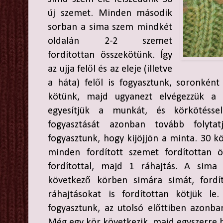
új szemet. Minden második
sorban a sima szem mindkét
oldalán 2-2 szemet
fordítottan összekötünk. Így
az ujja felől és az eleje (illetve
a háta) felől is fogyasztunk, soronkén
kötünk, majd ugyanezt elvégezzük a 
egyesítjük a munkát, és körkötésse
fogyasztását azonban tovább folyta
fogyasztunk, hogy kijöjjön a minta. 30 kö
minden fordított szemet fordítottan ö
fordítottal, majd 1 ráhajtás. A sim
következő körben simára simát, fordít
ráhajtásokat is fordítottan kötjük 
fogyasztunk, az utolsó előttiben azonban
Még egy kör következik, majd egyszerre 