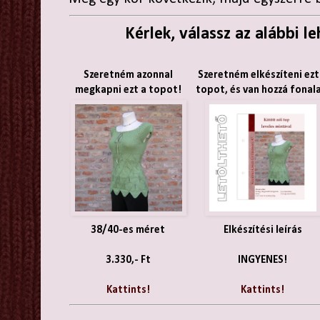
Kérlek, válassz az alábbi l
Szeretném azonnal
Szeretném elkészíteni ezt
megkapni ezt a topot!
topot, és van hozzá fona
38/40-es méret
Elkészítési leírás
3.330,- Ft
INGYENES!
Kattints!
Kattints!