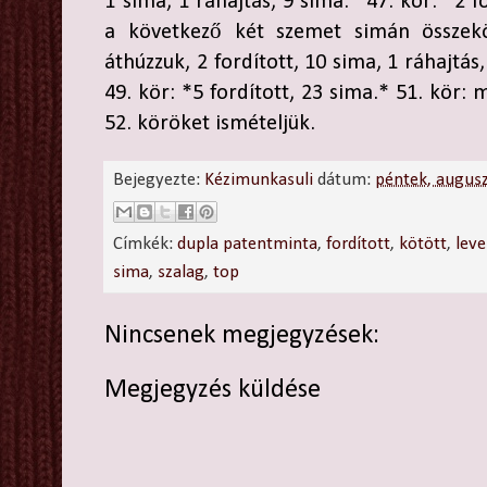
1 sima, 1 ráhajtás, 9 sima.* 47. kör: *2 
a következő két szemet simán összek
áthúzzuk, 2 fordított, 10 sima, 1 ráhajtás
49. kör: *5 fordított, 23 sima.* 51. kör: mi
52. köröket ismételjük.
Bejegyezte:
Kézimunkasuli
dátum:
péntek, augus
Címkék:
dupla patentminta
,
fordított
,
kötött
,
leve
sima
,
szalag
,
top
Nincsenek megjegyzések:
Megjegyzés küldése