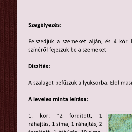
Szegélyezés:
Felszedjük a szemeket alján, és 4 kör l
színéről fejezzük be a szemeket.
Díszítés:
A szalagot befűzzük a lyuksorba. Elöl mas
A leveles minta leírása:
1. kör: *2 fordított, 1
ráhajtás, 1 sima, 1 ráhajtás, 2