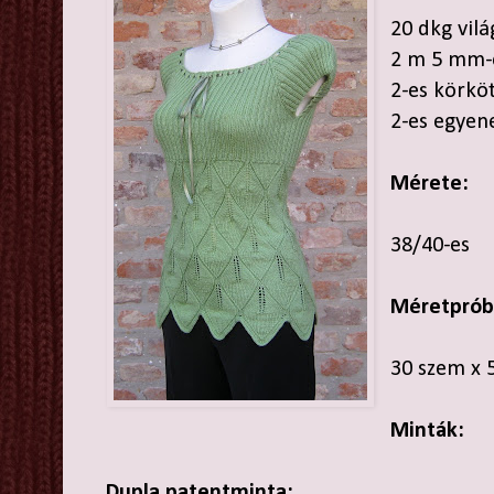
20 dkg vil
2 m 5 mm-e
2-es körkö
2-es egyen
Mérete:
38/40-es
Méretprób
30 szem x 
Minták:
Dupla patentminta: