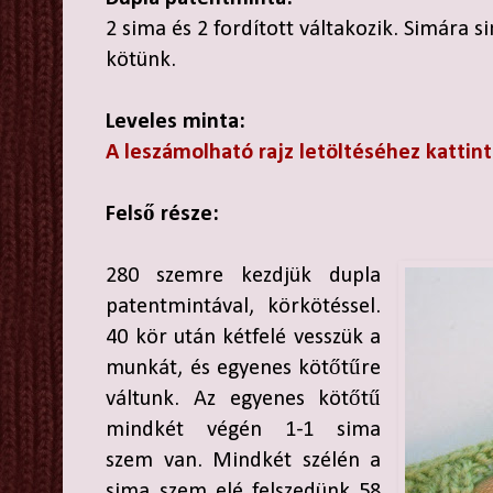
2 sima és 2 fordított váltakozik. Simára si
kötünk.
Leveles minta:
A leszámolható rajz letöltéséhez kattint
Felső része:
280 szemre kezdjük dupla
patentmintával, körkötéssel.
40 kör után kétfelé vesszük a
munkát, és egyenes kötőtűre
váltunk. Az egyenes kötőtű
mindkét végén 1-1 sima
szem van. Mindkét szélén a
sima szem elé felszedünk 58