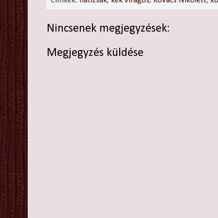
Címkék:
hátizsák
,
kék virágos
,
Kovács Nikolett
,
k
Nincsenek megjegyzések:
Megjegyzés küldése