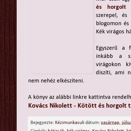
és horgolt 
szerepel, é
blogomon és 
Kék virágos há
Egyszerű a f
inkább a sz
virágokon kí
díszíti, ami 
nem nehéz elkészíteni.
A könyv az alábbi linkre kattintva rendel
Kovács Nikolett - Kötött és horgolt 
Bejegyezte:
Kézimunkasuli
dátum:
vasárnap, júli