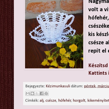
Nagymam
volt a v
hófehér,
csészéke
kis kész
csésze a
repít el
Készítsd 
Kattints 
Bejegyezte:
Kézimunkasuli
dátum:
péntek, márci
Címkék:
alj
,
csésze
,
hófehér
,
horgolt
,
kikeményíte