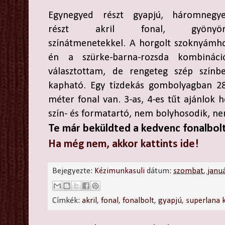
Egynegyed részt gyapjú, háromnegy
részt akril fonal, gyönyör
színátmenetekkel. A horgolt szoknyámh
én a szürke-barna-rozsda kombináci
választottam, de rengeteg szép színb
kapható. Egy tízdekás gombolyagban 2
méter fonal van. 3-as, 4-es tűt ajánlo
szín- és formatartó, nem bolyhosodik, nem
Te már beküldted a kedvenc fonalbol
Ha még nem, akkor kattints ide!
Bejegyezte:
Kézimunkasuli
dátum:
szombat, janu
Címkék:
akril
,
fonal
,
fonalbolt
,
gyapjú
,
superlana k