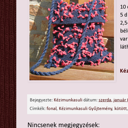
10 
5 d
2,5
bél
va
lát
Ké
Bejegyezte:
Kézimunkasuli
dátum:
szerda, január
Címkék:
fonal
,
Kézimunkasuli Gyűjtemény
,
kötött
Nincsenek megjegyzések: