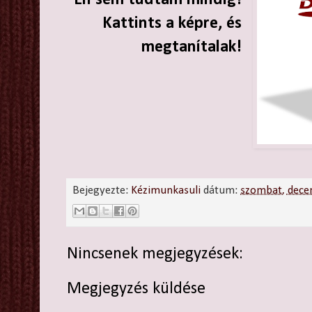
Én sem tudtam mindig!
Kattints a képre, és
megtanítalak!
Bejegyezte:
Kézimunkasuli
dátum:
szombat, dece
Nincsenek megjegyzések:
Megjegyzés küldése