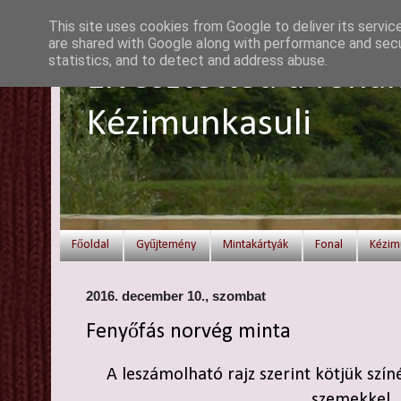
This site uses cookies from Google to deliver its servic
are shared with Google along with performance and secur
statistics, and to detect and address abuse.
Elvesztetted a fonal
Kézimunkasuli
Főoldal
Gyűjtemény
Mintakártyák
Fonal
Kézim
2016. december 10., szombat
Fenyőfás norvég minta
A leszámolható rajz szerint kötjük szín
szemekkel.