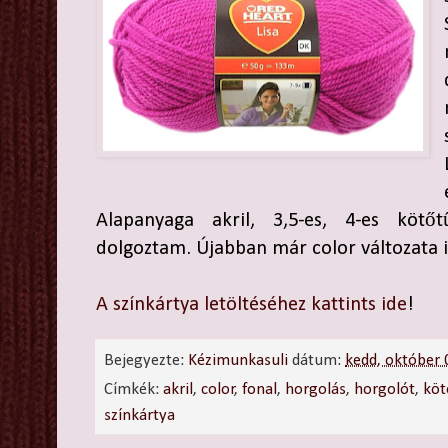
Alapanyaga akril, 3,5-es, 4-es kötő
dolgoztam. Újabban már color változata i
A színkártya letöltéséhez kattints ide
!
Bejegyezte:
Kézimunkasuli
dátum:
kedd, október 
Címkék:
akril
,
color
,
fonal
,
horgolás
,
horgolót
,
köt
színkártya